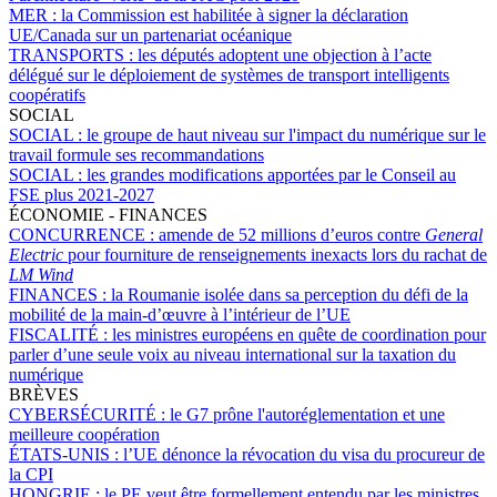
MER :
la Commission est habilitée à signer la déclaration
UE/Canada sur un partenariat océanique
TRANSPORTS :
les députés adoptent une objection à l’acte
délégué sur le déploiement de systèmes de transport intelligents
coopératifs
SOCIAL
SOCIAL :
le groupe de haut niveau sur l'impact du numérique sur le
travail formule ses recommandations
SOCIAL :
les grandes modifications apportées par le Conseil au
FSE plus 2021-2027
ÉCONOMIE - FINANCES
CONCURRENCE :
amende de 52 millions d’euros contre
General
Electric
pour fourniture de renseignements inexacts lors du rachat de
LM Wind
FINANCES :
la Roumanie isolée dans sa perception du défi de la
mobilité de la main-d’œuvre à l’intérieur de l’UE
FISCALITÉ :
les ministres européens en quête de coordination pour
parler d’une seule voix au niveau international sur la taxation du
numérique
BRÈVES
CYBERSÉCURITÉ :
le G7 prône l'autoréglementation et une
meilleure coopération
ÉTATS-UNIS :
l’UE dénonce la révocation du visa du procureur de
la CPI
HONGRIE :
le PE veut être formellement entendu par les ministres