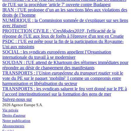
de l'UE sur la procédure 'article 7' ouverte contre Budapest
IRAN :
l’UE prolonge d’un an les sanctions liées aux violations des
droits de l’homme
NUMÉRIQUE :
la Commission sommée de s'expliquer sur ses liens
avec
Huawei
PROTECTION CIVILE :
'
CresModex2019
', l'efficacité de la
réponse de l'UE aux feux de forêts à l'épreuve d'un test en Croatie
PSDC :
l’UE est prête pour la fin de la participation du Royaume-
Uni aux missions
SOCIAL :
les syndicats européens appellent l’Organisation
internationale du travail à se moderniser
SOUDAN :
l'UE attend de Khartoum des réformes immédiates pour
répondre au désir de changement des manifestants
TRANSPORTS :
l’
Union européenne du transport routier
voit le
vote du PE sur le paquet ‘mobilité’ I comme un compromis entre
harmonisation et libéralisation du secteur
TRANSPORTS :
les syndicats saluent le feu vert donné par le PE à
l’accord interinstitutionnel sur la formation des gens de mer
Suivez-nous sur
2026 Agence Europe S.A.
Vie privée
Droits d'auteur
Notre publication
Abonnements