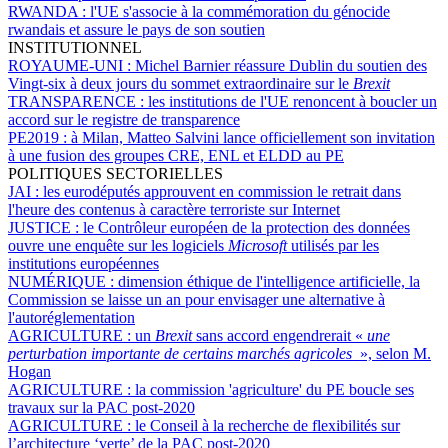
RWANDA :
l'UE s'associe à la commémoration du génocide
rwandais et assure le pays de son soutien
INSTITUTIONNEL
ROYAUME-UNI :
Michel Barnier réassure Dublin du soutien des
Vingt-six à deux jours du sommet extraordinaire sur le
Brexit
TRANSPARENCE :
les institutions de l'UE renoncent à boucler un
accord sur le registre de transparence
PE2019 :
à Milan, Matteo Salvini lance officiellement son invitation
à une fusion des groupes CRE, ENL et ELDD au PE
POLITIQUES SECTORIELLES
JAI :
les eurodéputés approuvent en commission le retrait dans
l'heure des contenus à caractère terroriste sur Internet
JUSTICE :
le Contrôleur européen de la protection des données
ouvre une enquête sur les logiciels
Microsoft
utilisés par les
institutions européennes
NUMÉRIQUE :
dimension éthique de l'intelligence artificielle, la
Commission se laisse un an pour envisager une alternative à
l'autoréglementation
AGRICULTURE :
un
Brexit
sans accord engendrerait «
une
perturbation importante de certains marchés agricoles
», selon M.
Hogan
AGRICULTURE :
la commission 'agriculture' du PE boucle ses
travaux sur la PAC post-2020
AGRICULTURE :
le Conseil à la recherche de flexibilités sur
l’architecture ‘verte’ de la PAC post-2020