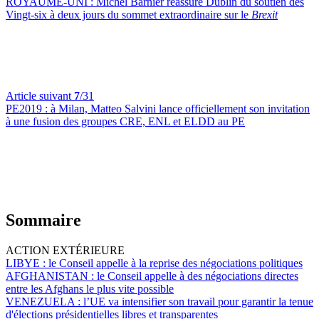
ROYAUME-UNI :
Michel Barnier réassure Dublin du soutien des
Vingt-six à deux jours du sommet extraordinaire sur le
Brexit
Article suivant
7
/31
PE2019 :
à Milan, Matteo Salvini lance officiellement son invitation
à une fusion des groupes CRE, ENL et ELDD au PE
Sommaire
ACTION EXTÉRIEURE
LIBYE :
le Conseil appelle à la reprise des négociations politiques
AFGHANISTAN :
le Conseil appelle à des négociations directes
entre les Afghans le plus vite possible
VENEZUELA :
l’UE va intensifier son travail pour garantir la tenue
d'élections présidentielles libres et transparentes