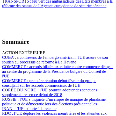
TRANSPORTS :
feu vert des ambassadeurs des États membres à la
réforme des statuts de l’Agence européenne de sécurité aérienne
Sommaire
ACTION EXTÉRIEURE
CUBA :
à contresens de l'embargo américain, l'UE assure de son
soutien au processus de réforme à La Havane
COMMERCE :
accords bilatéraux et lutte contre commerce déloyal
au centre du programme de la Présidence bulgare du Conseil de
l'UE
COMMERCE :
première réunion début février du groupe
consultatif sur les accords commerciaux de l'UE
CORÉE DU NORD :
l’UE pourrait adopter des sanctions
supplémentaires en ce début de 2018
RUSSIE :
l’UE s’inquiète d’un risque de manque de pluralisme
politique et de démocratie lors des élections présidentielles
IRAN :
l’UE exhorte à la retenue
RDC :
l’UE déplore les violences meurtrières et les atteintes aux