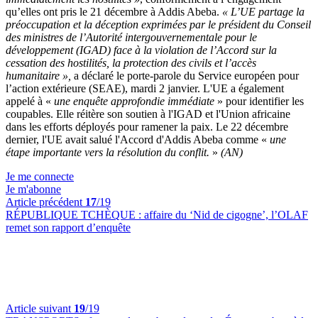
qu’elles ont pris le 21 décembre à Addis Abeba.
« L’UE partage la
préoccupation et la déception exprimées par le président du Conseil
des ministres de l’Autorité intergouvernementale pour le
développement (IGAD) face à la violation de l’Accord sur la
cessation des hostilités, la protection des civils et l’accès
humanitaire »,
a déclaré le porte-parole du Service européen pour
l’action extérieure (SEAE), mardi 2 janvier. L'UE a également
appelé à «
une enquête approfondie immédiate
» pour identifier les
coupables. Elle réitère son soutien à l'IGAD et l'Union africaine
dans les efforts déployés pour ramener la paix. Le 22 décembre
dernier, l'UE avait salué l'Accord d'Addis Abeba comme «
une
étape importante vers la résolution du conflit.
»
(AN)
Je me connecte
Je m'abonne
Article précédent
17
/19
RÉPUBLIQUE TCHÈQUE :
affaire du ‘Nid de cigogne’, l’OLAF
remet son rapport d’enquête
Article suivant
19
/19