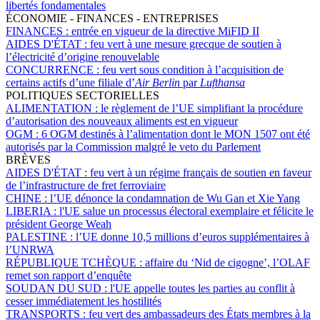
libertés fondamentales
ÉCONOMIE - FINANCES - ENTREPRISES
FINANCES :
entrée en vigueur de la directive MiFID II
AIDES D'ÉTAT :
feu vert à une mesure grecque de soutien à
l’électricité d’origine renouvelable
CONCURRENCE :
feu vert sous condition à l’acquisition de
certains actifs d’une filiale d’
Air Berlin
par
Lufthansa
POLITIQUES SECTORIELLES
ALIMENTATION :
le règlement de l’UE simplifiant la procédure
d’autorisation des nouveaux aliments est en vigueur
OGM :
6 OGM destinés à l’alimentation dont le MON 1507 ont été
autorisés par la Commission malgré le veto du Parlement
BRÈVES
AIDES D'ÉTAT :
feu vert à un régime français de soutien en faveur
de l’infrastructure de fret ferroviaire
CHINE :
l’UE dénonce la condamnation de Wu Gan et Xie Yang
LIBERIA :
l'UE salue un processus électoral exemplaire et félicite le
président George Weah
PALESTINE :
l’UE donne 10,5 millions d’euros supplémentaires à
l’UNRWA
RÉPUBLIQUE TCHÈQUE :
affaire du ‘Nid de cigogne’, l’OLAF
remet son rapport d’enquête
SOUDAN DU SUD :
l'UE appelle toutes les parties au conflit à
cesser immédiatement les hostilités
TRANSPORTS :
feu vert des ambassadeurs des États membres à la