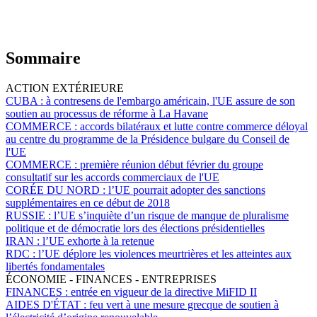
Sommaire
ACTION EXTÉRIEURE
CUBA :
à contresens de l'embargo américain, l'UE assure de son
soutien au processus de réforme à La Havane
COMMERCE :
accords bilatéraux et lutte contre commerce déloyal
au centre du programme de la Présidence bulgare du Conseil de
l'UE
COMMERCE :
première réunion début février du groupe
consultatif sur les accords commerciaux de l'UE
CORÉE DU NORD :
l’UE pourrait adopter des sanctions
supplémentaires en ce début de 2018
RUSSIE :
l’UE s’inquiète d’un risque de manque de pluralisme
politique et de démocratie lors des élections présidentielles
IRAN :
l’UE exhorte à la retenue
RDC :
l’UE déplore les violences meurtrières et les atteintes aux
libertés fondamentales
ÉCONOMIE - FINANCES - ENTREPRISES
FINANCES :
entrée en vigueur de la directive MiFID II
AIDES D'ÉTAT :
feu vert à une mesure grecque de soutien à