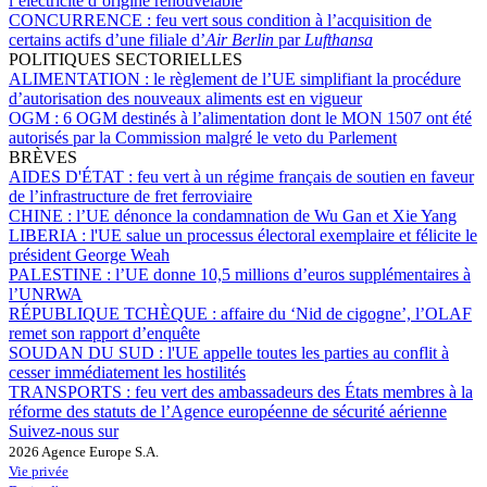
l’électricité d’origine renouvelable
CONCURRENCE :
feu vert sous condition à l’acquisition de
certains actifs d’une filiale d’
Air Berlin
par
Lufthansa
POLITIQUES SECTORIELLES
ALIMENTATION :
le règlement de l’UE simplifiant la procédure
d’autorisation des nouveaux aliments est en vigueur
OGM :
6 OGM destinés à l’alimentation dont le MON 1507 ont été
autorisés par la Commission malgré le veto du Parlement
BRÈVES
AIDES D'ÉTAT :
feu vert à un régime français de soutien en faveur
de l’infrastructure de fret ferroviaire
CHINE :
l’UE dénonce la condamnation de Wu Gan et Xie Yang
LIBERIA :
l'UE salue un processus électoral exemplaire et félicite le
président George Weah
PALESTINE :
l’UE donne 10,5 millions d’euros supplémentaires à
l’UNRWA
RÉPUBLIQUE TCHÈQUE :
affaire du ‘Nid de cigogne’, l’OLAF
remet son rapport d’enquête
SOUDAN DU SUD :
l'UE appelle toutes les parties au conflit à
cesser immédiatement les hostilités
TRANSPORTS :
feu vert des ambassadeurs des États membres à la
réforme des statuts de l’Agence européenne de sécurité aérienne
Suivez-nous sur
2026 Agence Europe S.A.
Vie privée