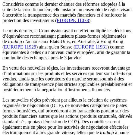
Considérée comme le dernier chantier des réformes adoptées à la
suite de la crise financière, elle instaure un ensemble de règles visant
à accroître la transparence des marchés financiers et à renforcer la
protection des investisseurs (
EUROPE 11078
).
Le mois dernier, la Commission avait en effet multiplié les décisions
d’équivalence reconnaissant plusieurs plates-formes réglementées
de
trading
d’actions aux États-Unis, en Australie, à Hong Kong
(
EUROPE 11925
) ainsi qu'en Suisse (
EUROPE 11931
) comme
équivalentes à celles du nouveau cadre européen, afin de garantir la
continuité des échanges après le 3 janvier.
En vertu des nouvelles règles, les investisseurs recevront davantage
d’informations sur les produits et les services qui leur sont offerts ou
vendus, tandis que les opérateurs du marché seront soumis à des
obligations de transparence plus strictes applicables préalablement et
postérieurement à la négociation d’instruments financiers.
Les nouvelles règles prévoient par ailleurs la création de systèmes
organisés de négociation (OTF), de nouvelles catégories de plates-
formes boursières, qui procéderont aux transactions portant sur des
produits financiers autres que les actions (produits structurés, dérivés
standardisés, quotas d'émission de CO2). Des contrôles seront
également mis en place pour les activités de négociation effectuées
électroniquement à très grande vitesse, telles que le
trading
à haute