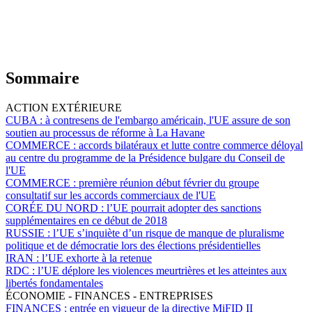
Sommaire
ACTION EXTÉRIEURE
CUBA :
à contresens de l'embargo américain, l'UE assure de son
soutien au processus de réforme à La Havane
COMMERCE :
accords bilatéraux et lutte contre commerce déloyal
au centre du programme de la Présidence bulgare du Conseil de
l'UE
COMMERCE :
première réunion début février du groupe
consultatif sur les accords commerciaux de l'UE
CORÉE DU NORD :
l’UE pourrait adopter des sanctions
supplémentaires en ce début de 2018
RUSSIE :
l’UE s’inquiète d’un risque de manque de pluralisme
politique et de démocratie lors des élections présidentielles
IRAN :
l’UE exhorte à la retenue
RDC :
l’UE déplore les violences meurtrières et les atteintes aux
libertés fondamentales
ÉCONOMIE - FINANCES - ENTREPRISES
FINANCES :
entrée en vigueur de la directive MiFID II