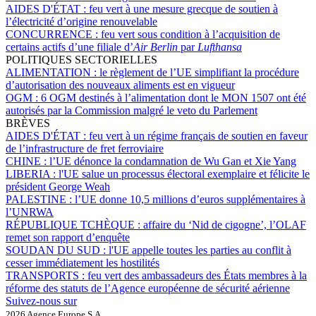
AIDES D'ÉTAT :
feu vert à une mesure grecque de soutien à
l’électricité d’origine renouvelable
CONCURRENCE :
feu vert sous condition à l’acquisition de
certains actifs d’une filiale d’
Air Berlin
par
Lufthansa
POLITIQUES SECTORIELLES
ALIMENTATION :
le règlement de l’UE simplifiant la procédure
d’autorisation des nouveaux aliments est en vigueur
OGM :
6 OGM destinés à l’alimentation dont le MON 1507 ont été
autorisés par la Commission malgré le veto du Parlement
BRÈVES
AIDES D'ÉTAT :
feu vert à un régime français de soutien en faveur
de l’infrastructure de fret ferroviaire
CHINE :
l’UE dénonce la condamnation de Wu Gan et Xie Yang
LIBERIA :
l'UE salue un processus électoral exemplaire et félicite le
président George Weah
PALESTINE :
l’UE donne 10,5 millions d’euros supplémentaires à
l’UNRWA
RÉPUBLIQUE TCHÈQUE :
affaire du ‘Nid de cigogne’, l’OLAF
remet son rapport d’enquête
SOUDAN DU SUD :
l'UE appelle toutes les parties au conflit à
cesser immédiatement les hostilités
TRANSPORTS :
feu vert des ambassadeurs des États membres à la
réforme des statuts de l’Agence européenne de sécurité aérienne
Suivez-nous sur
2026 Agence Europe S.A.