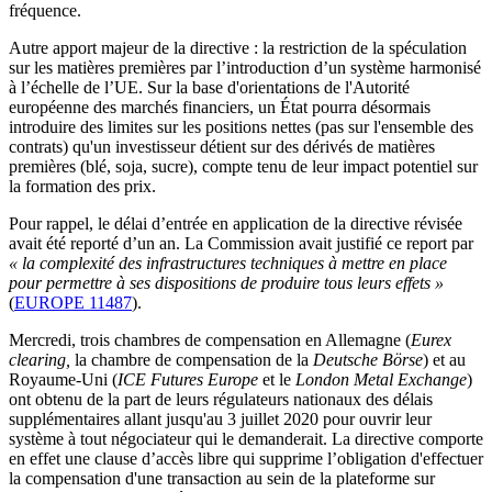
fréquence.
Autre apport majeur de la directive : la restriction de la spéculation
sur les matières premières par l’introduction d’un système harmonisé
à l’échelle de l’UE. Sur la base d'orientations de l'Autorité
européenne des marchés financiers, un État pourra désormais
introduire des limites sur les positions nettes (pas sur l'ensemble des
contrats) qu'un investisseur détient sur des dérivés de matières
premières (blé, soja, sucre), compte tenu de leur impact potentiel sur
la formation des prix.
Pour rappel, le délai d’entrée en application de la directive révisée
avait été reporté d’un an. La Commission avait justifié ce report par
« la complexité des infrastructures techniques à mettre en place
pour permettre à ses dispositions de produire tous leurs effets »
(
EUROPE 11487
).
Mercredi, trois chambres de compensation en Allemagne (
Eurex
clearing,
la chambre de compensation de la
Deutsche Börse
) et au
Royaume-Uni (
ICE Futures Europe
et le
London Metal Exchange
)
ont obtenu de la part de leurs régulateurs nationaux des délais
supplémentaires allant jusqu'au 3 juillet 2020 pour ouvrir leur
système à tout négociateur qui le demanderait. La directive comporte
en effet une clause d’accès libre qui supprime l’obligation d'effectuer
la compensation d'une transaction au sein de la plateforme sur