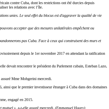
cain contre Cuba, dont les restrictions ont été durcies depuis
ser les relations avec l’île.
ions unies. Le seul effet du blocus est d'aggraver la qualité de vie
pouvons accepter que des mesures unilatérales empêchent ou
abandonnerons pas Cuba. Face à ceux qui construisent des murs et
rovisoirement depuis le 1er novembre 2017 en attendant la ratification
elle devait rencontrer le président du Parlement cubain, Esteban Lazo,
a assuré Mme Mohgerini mercredi.
, ainsi que le premier investisseur étranger à Cuba dans des domaines
homme, engagé en 2015.
ect mutuel
», a-t-elle assuré mercredi.
(Emmanuel Hagry)