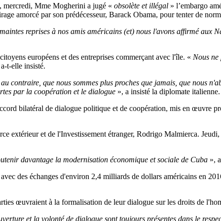
ne, mercredi, Mme Mogherini a jugé «
obsolète et illégal
» l’embargo améri
irage amorcé par son prédécesseur, Barack Obama, pour tenter de normali
maintes reprises à nos amis américains (et) nous l'avons affirmé aux Nat
citoyens européens et des entreprises commerçant avec l'île. «
Nous ne 
 a-t-elle insisté.
, au contraire, que nous sommes plus proches que jamais, que nous n'
rtes par la coopération et le dialogue
», a insisté la diplomate italienne.
accord bilatéral de dialogue politique et de coopération, mis en œuvre p
 extérieur et de l'Investissement étranger, Rodrigo Malmierca. Jeudi, 
outenir davantage la modernisation économique et sociale de Cuba
», 
avec des échanges d'environ 2,4 milliards de dollars américains en 2016
ies œuvraient à la formalisation de leur dialogue sur les droits de l'
'ouverture et la volonté de dialogue sont toujours présentes dans le resp