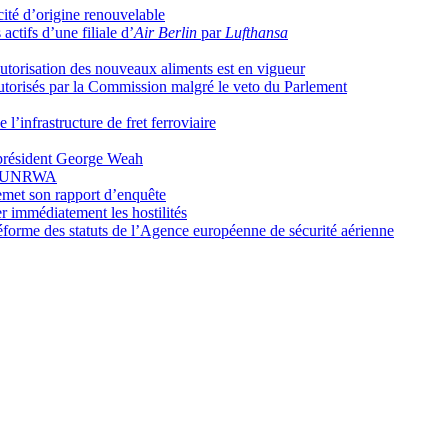
cité d’origine renouvelable
actifs d’une filiale d’
Air Berlin
par
Lufthansa
autorisation des nouveaux aliments est en vigueur
torisés par la Commission malgré le veto du Parlement
 l’infrastructure de fret ferroviaire
e président George Weah
à l’UNRWA
emet son rapport d’enquête
ser immédiatement les hostilités
éforme des statuts de l’Agence européenne de sécurité aérienne