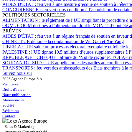
AIDES D'ÉTAT :
feu vert à une mesure grecque de soutien à l’électri
CONCURRENCE :
feu vert sous condition à l’acquisition de certains 
POLITIQUES SECTORIELLES
ALIMENTATION :
le règlement de l’UE simplifiant la procédure d’
OGM :
6 OGM destinés à l’alimentation dont le MON 1507 ont été au
BRÈVES
AIDES D'ÉTAT :
feu vert à un régime français de soutien en faveur de
CHINE :
l’UE dénonce la condamnation de Wu Gan et Xie Yang
LIBERIA :
l'UE salue un processus électoral exemplaire et félicite l
PALESTINE :
l’UE donne 10,5 millions d’euros supplémentaires 
RÉPUBLIQUE TCHÈQUE :
affaire du ‘Nid de cigogne’, l’OLAF r
SOUDAN DU SUD :
l'UE appelle toutes les parties au conflit à ces
TRANSPORTS :
feu vert des ambassadeurs des États membres à la r
Suivez-nous sur
2026 Agence Europe S.A.
Vie privée
Droits d'auteur
Notre publication
Abonnements
Société
Rédaction
Contact
Sales & Marketing
Avenue de Cortenbergh 66