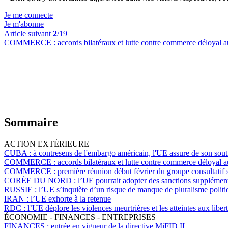
Je me connecte
Je m'abonne
Article suivant
2
/19
COMMERCE :
accords bilatéraux et lutte contre commerce déloyal 
Sommaire
ACTION EXTÉRIEURE
CUBA :
à contresens de l'embargo américain, l'UE assure de son sou
COMMERCE :
accords bilatéraux et lutte contre commerce déloyal 
COMMERCE :
première réunion début février du groupe consultatif
CORÉE DU NORD :
l’UE pourrait adopter des sanctions supplémen
RUSSIE :
l’UE s’inquiète d’un risque de manque de pluralisme politiq
IRAN :
l’UE exhorte à la retenue
RDC :
l’UE déplore les violences meurtrières et les atteintes aux libe
ÉCONOMIE - FINANCES - ENTREPRISES
FINANCES :
entrée en vigueur de la directive MiFID II