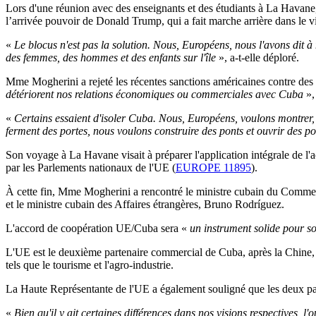
Lors d'une réunion avec des enseignants et des étudiants à La Hava
l’arrivée pouvoir de Donald Trump, qui a fait marche arrière dans le v
«
Le blocus n'est pas la solution. Nous, Européens, nous l'avons dit à 
des femmes, des hommes et des enfants sur l'île
», a-t-elle déploré.
Mme Mogherini a rejeté les récentes sanctions américaines contre des 
détériorent nos relations économiques ou commerciales avec Cuba
»,
«
Certains essaient d'isoler Cuba. Nous, Européens, voulons montrer
ferment des portes, nous voulons construire des ponts et ouvrir des po
Son voyage à La Havane visait à préparer l'application intégrale de l'
par les Parlements nationaux de l'UE (
EUROPE 11895
).
À cette fin, Mme Mogherini a rencontré le ministre cubain du Commerce
et le ministre cubain des Affaires étrangères, Bruno Rodríguez.
L'accord de coopération UE/Cuba sera «
un instrument solide pour s
L'UE est le deuxième partenaire commercial de Cuba, après la Chine, 
tels que le tourisme et l'agro-industrie.
La Haute Représentante de l'UE a également souligné que les deux part
«
Bien qu'il y ait certaines différences dans nos visions respectives, l