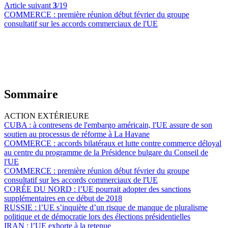
Article suivant
3
/19
COMMERCE :
première réunion début février du groupe
consultatif sur les accords commerciaux de l'UE
Sommaire
ACTION EXTÉRIEURE
CUBA :
à contresens de l'embargo américain, l'UE assure de son
soutien au processus de réforme à La Havane
COMMERCE :
accords bilatéraux et lutte contre commerce déloyal
au centre du programme de la Présidence bulgare du Conseil de
l'UE
COMMERCE :
première réunion début février du groupe
consultatif sur les accords commerciaux de l'UE
CORÉE DU NORD :
l’UE pourrait adopter des sanctions
supplémentaires en ce début de 2018
RUSSIE :
l’UE s’inquiète d’un risque de manque de pluralisme
politique et de démocratie lors des élections présidentielles
IRAN :
l’UE exhorte à la retenue