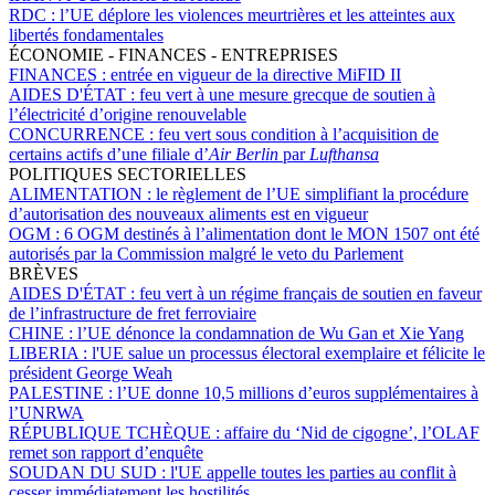
RDC :
l’UE déplore les violences meurtrières et les atteintes aux
libertés fondamentales
ÉCONOMIE - FINANCES - ENTREPRISES
FINANCES :
entrée en vigueur de la directive MiFID II
AIDES D'ÉTAT :
feu vert à une mesure grecque de soutien à
l’électricité d’origine renouvelable
CONCURRENCE :
feu vert sous condition à l’acquisition de
certains actifs d’une filiale d’
Air Berlin
par
Lufthansa
POLITIQUES SECTORIELLES
ALIMENTATION :
le règlement de l’UE simplifiant la procédure
d’autorisation des nouveaux aliments est en vigueur
OGM :
6 OGM destinés à l’alimentation dont le MON 1507 ont été
autorisés par la Commission malgré le veto du Parlement
BRÈVES
AIDES D'ÉTAT :
feu vert à un régime français de soutien en faveur
de l’infrastructure de fret ferroviaire
CHINE :
l’UE dénonce la condamnation de Wu Gan et Xie Yang
LIBERIA :
l'UE salue un processus électoral exemplaire et félicite le
président George Weah
PALESTINE :
l’UE donne 10,5 millions d’euros supplémentaires à
l’UNRWA
RÉPUBLIQUE TCHÈQUE :
affaire du ‘Nid de cigogne’, l’OLAF
remet son rapport d’enquête
SOUDAN DU SUD :
l'UE appelle toutes les parties au conflit à
cesser immédiatement les hostilités