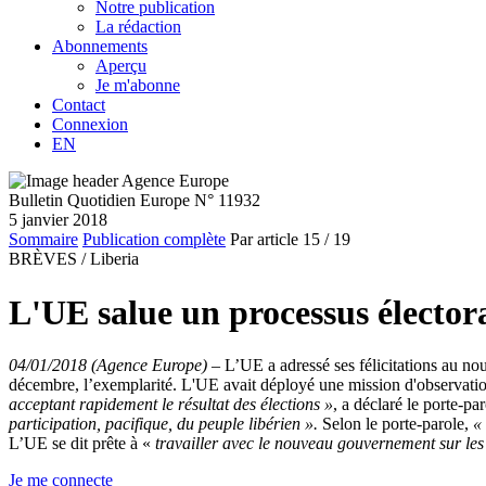
Notre publication
La rédaction
Abonnements
Aperçu
Je m'abonne
Contact
Connexion
EN
Bulletin Quotidien Europe N° 11932
5 janvier 2018
Sommaire
Publication complète
Par article
15
/ 19
BRÈVES /
Liberia
L'UE salue un processus électora
04/01/2018 (Agence Europe)
–
L’UE a adressé ses félicitations au no
décembre, l’exemplarité. L'UE avait déployé une mission d'observati
acceptant rapidement le résultat des élections »
, a déclaré le porte-p
participation, pacifique, du peuple libérien ».
Selon le porte-parole,
«
L’UE se dit prête à «
travailler avec le nouveau gouvernement sur les q
Je me connecte