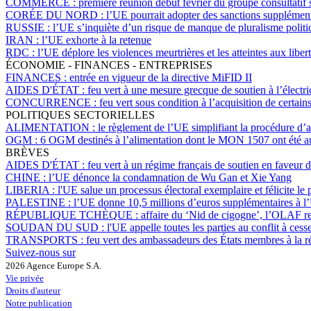
COMMERCE :
première réunion début février du groupe consultatif
CORÉE DU NORD :
l’UE pourrait adopter des sanctions supplémen
RUSSIE :
l’UE s’inquiète d’un risque de manque de pluralisme politiq
IRAN :
l’UE exhorte à la retenue
RDC :
l’UE déplore les violences meurtrières et les atteintes aux libe
ÉCONOMIE - FINANCES - ENTREPRISES
FINANCES :
entrée en vigueur de la directive MiFID II
AIDES D'ÉTAT :
feu vert à une mesure grecque de soutien à l’électri
CONCURRENCE :
feu vert sous condition à l’acquisition de certains 
POLITIQUES SECTORIELLES
ALIMENTATION :
le règlement de l’UE simplifiant la procédure d’
OGM :
6 OGM destinés à l’alimentation dont le MON 1507 ont été au
BRÈVES
AIDES D'ÉTAT :
feu vert à un régime français de soutien en faveur de
CHINE :
l’UE dénonce la condamnation de Wu Gan et Xie Yang
LIBERIA :
l'UE salue un processus électoral exemplaire et félicite l
PALESTINE :
l’UE donne 10,5 millions d’euros supplémentaires 
RÉPUBLIQUE TCHÈQUE :
affaire du ‘Nid de cigogne’, l’OLAF r
SOUDAN DU SUD :
l'UE appelle toutes les parties au conflit à ces
TRANSPORTS :
feu vert des ambassadeurs des États membres à la r
Suivez-nous sur
2026 Agence Europe S.A.
Vie privée
Droits d'auteur
Notre publication