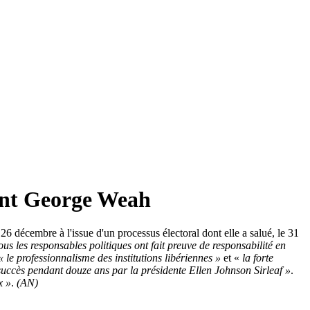
dent George Weah
6 décembre à l'issue d'un processus électoral dont elle a salué, le 31
ous les responsables politiques ont fait preuve de responsabilité en
« le professionnalisme des institutions libériennes »
et «
la forte
 succès pendant douze ans par la présidente Ellen Johnson Sirleaf »
.
x »
.
(AN)