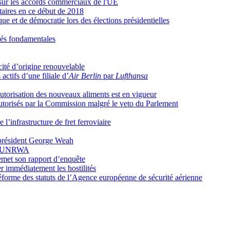
 sur les accords commerciaux de l'UE
taires en ce début de 2018
ue et de démocratie lors des élections présidentielles
rtés fondamentales
cité d’origine renouvelable
actifs d’une filiale d’
Air Berlin
par
Lufthansa
autorisation des nouveaux aliments est en vigueur
torisés par la Commission malgré le veto du Parlement
 l’infrastructure de fret ferroviaire
e président George Weah
à l’UNRWA
emet son rapport d’enquête
ser immédiatement les hostilités
éforme des statuts de l’Agence européenne de sécurité aérienne