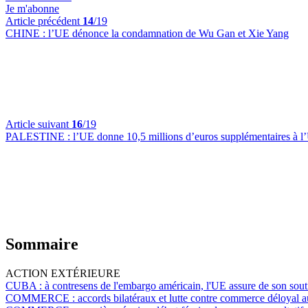
Je m'abonne
Article précédent
14
/19
CHINE :
l’UE dénonce la condamnation de Wu Gan et Xie Yang
Article suivant
16
/19
PALESTINE :
l’UE donne 10,5 millions d’euros supplémentaires 
Sommaire
ACTION EXTÉRIEURE
CUBA :
à contresens de l'embargo américain, l'UE assure de son sou
COMMERCE :
accords bilatéraux et lutte contre commerce déloyal 