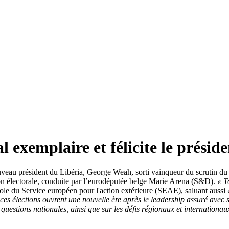
l exemplaire et félicite le prési
uveau président du Libéria, George Weah, sorti vainqueur du scrutin du 2
on électorale, conduite par l’eurodéputée belge Marie Arena (S&D).
« T
arole du Service européen pour l'action extérieure (SEAE), saluant aussi
 ces élections ouvrent une nouvelle ère après le leadership assuré avec
uestions nationales, ainsi que sur les défis régionaux et internationau