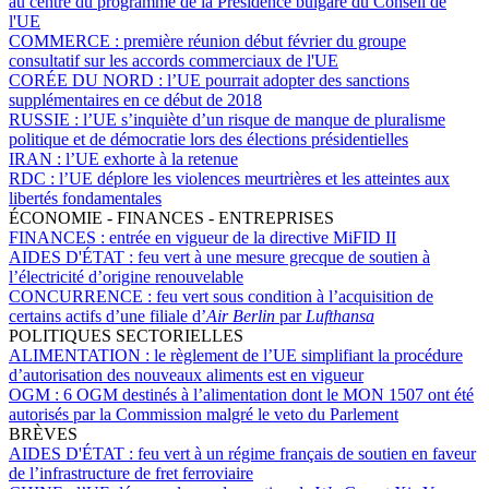
au centre du programme de la Présidence bulgare du Conseil de
l'UE
COMMERCE :
première réunion début février du groupe
consultatif sur les accords commerciaux de l'UE
CORÉE DU NORD :
l’UE pourrait adopter des sanctions
supplémentaires en ce début de 2018
RUSSIE :
l’UE s’inquiète d’un risque de manque de pluralisme
politique et de démocratie lors des élections présidentielles
IRAN :
l’UE exhorte à la retenue
RDC :
l’UE déplore les violences meurtrières et les atteintes aux
libertés fondamentales
ÉCONOMIE - FINANCES - ENTREPRISES
FINANCES :
entrée en vigueur de la directive MiFID II
AIDES D'ÉTAT :
feu vert à une mesure grecque de soutien à
l’électricité d’origine renouvelable
CONCURRENCE :
feu vert sous condition à l’acquisition de
certains actifs d’une filiale d’
Air Berlin
par
Lufthansa
POLITIQUES SECTORIELLES
ALIMENTATION :
le règlement de l’UE simplifiant la procédure
d’autorisation des nouveaux aliments est en vigueur
OGM :
6 OGM destinés à l’alimentation dont le MON 1507 ont été
autorisés par la Commission malgré le veto du Parlement
BRÈVES
AIDES D'ÉTAT :
feu vert à un régime français de soutien en faveur
de l’infrastructure de fret ferroviaire