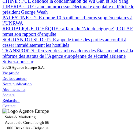
CHINE :
l’UE dénonce la condamnation de Wu Gan et Xie Yang
LIBERIA :
l'UE salue un processus électoral exemplaire et félicite le
président George Weah
PALESTINE :
l’UE donne 10,5 millions d’euros supplémentaires à
l’UNRWA
RÉPUBLIQUE TCHÈQUE :
affaire du ‘Nid de cigogne’, l’OLAF
remet son rapport d’enquête
SOUDAN DU SUD :
l'UE appelle toutes les parties au conflit à
cesser immédiatement les hostilités
TRANSPORTS :
feu vert des ambassadeurs des États membres à la
réforme des statuts de l’Agence européenne de sécurité aérienne
Suivez-nous sur
2026 Agence Europe S.A.
Vie privée
Droits d'auteur
Notre publication
Abonnements
Société
Rédaction
Contact
Sales & Marketing
Avenue de Cortenbergh 66
1000 Bruxelles - Belgique