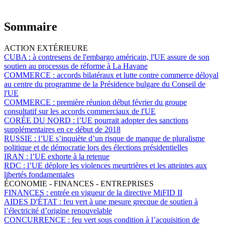
Sommaire
ACTION EXTÉRIEURE
CUBA :
à contresens de l'embargo américain, l'UE assure de son
soutien au processus de réforme à La Havane
COMMERCE :
accords bilatéraux et lutte contre commerce déloyal
au centre du programme de la Présidence bulgare du Conseil de
l'UE
COMMERCE :
première réunion début février du groupe
consultatif sur les accords commerciaux de l'UE
CORÉE DU NORD :
l’UE pourrait adopter des sanctions
supplémentaires en ce début de 2018
RUSSIE :
l’UE s’inquiète d’un risque de manque de pluralisme
politique et de démocratie lors des élections présidentielles
IRAN :
l’UE exhorte à la retenue
RDC :
l’UE déplore les violences meurtrières et les atteintes aux
libertés fondamentales
ÉCONOMIE - FINANCES - ENTREPRISES
FINANCES :
entrée en vigueur de la directive MiFID II
AIDES D'ÉTAT :
feu vert à une mesure grecque de soutien à
l’électricité d’origine renouvelable
CONCURRENCE :
feu vert sous condition à l’acquisition de