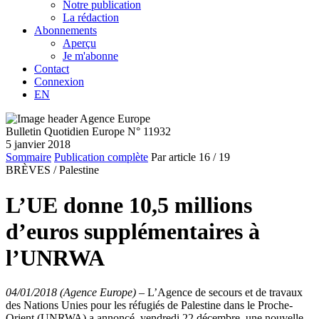
Notre publication
La rédaction
Abonnements
Aperçu
Je m'abonne
Contact
Connexion
EN
Bulletin Quotidien Europe N° 11932
5 janvier 2018
Sommaire
Publication complète
Par article
16
/ 19
BRÈVES /
Palestine
L’UE donne 10,5 millions
d’euros supplémentaires à
l’UNRWA
04/01/2018 (Agence Europe)
–
L’Agence de secours et de travaux
des Nations Unies pour les réfugiés de Palestine dans le Proche-
Orient (UNRWA) a annoncé, vendredi 22 décembre, une nouvelle