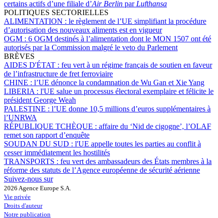
certains actifs d’une filiale d’
Air Berlin
par
Lufthansa
POLITIQUES SECTORIELLES
ALIMENTATION :
le règlement de l’UE simplifiant la procédure
d’autorisation des nouveaux aliments est en vigueur
OGM :
6 OGM destinés à l’alimentation dont le MON 1507 ont été
autorisés par la Commission malgré le veto du Parlement
BRÈVES
AIDES D'ÉTAT :
feu vert à un régime français de soutien en faveur
de l’infrastructure de fret ferroviaire
CHINE :
l’UE dénonce la condamnation de Wu Gan et Xie Yang
LIBERIA :
l'UE salue un processus électoral exemplaire et félicite le
président George Weah
PALESTINE :
l’UE donne 10,5 millions d’euros supplémentaires à
l’UNRWA
RÉPUBLIQUE TCHÈQUE :
affaire du ‘Nid de cigogne’, l’OLAF
remet son rapport d’enquête
SOUDAN DU SUD :
l'UE appelle toutes les parties au conflit à
cesser immédiatement les hostilités
TRANSPORTS :
feu vert des ambassadeurs des États membres à la
réforme des statuts de l’Agence européenne de sécurité aérienne
Suivez-nous sur
2026 Agence Europe S.A.
Vie privée
Droits d'auteur
Notre publication