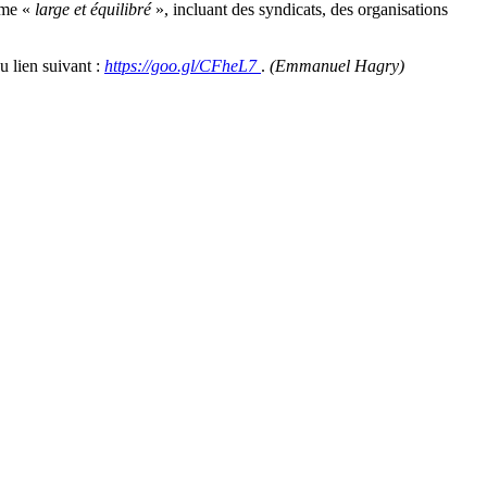
ime «
large et équilibré
», incluant des syndicats, des organisations
u lien suivant :
https://goo.gl/CFheL7
.
(Emmanuel Hagry)