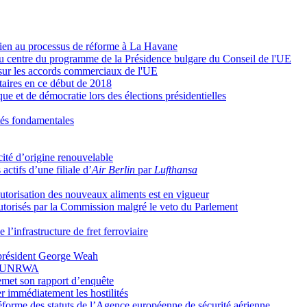
tien au processus de réforme à La Havane
au centre du programme de la Présidence bulgare du Conseil de l'UE
 sur les accords commerciaux de l'UE
taires en ce début de 2018
ue et de démocratie lors des élections présidentielles
rtés fondamentales
cité d’origine renouvelable
actifs d’une filiale d’
Air Berlin
par
Lufthansa
autorisation des nouveaux aliments est en vigueur
torisés par la Commission malgré le veto du Parlement
 l’infrastructure de fret ferroviaire
e président George Weah
à l’UNRWA
emet son rapport d’enquête
ser immédiatement les hostilités
éforme des statuts de l’Agence européenne de sécurité aérienne