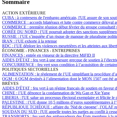
Sommaire
ACTION EXTÉRIEURE
CUBA :
à contresens de l'embargo américain, l'UE assure de son sou
COMMERCE :
accords bilatéraux et lutte contre commerce déloyal 
COMMERCE :
première réunion début février du groupe consultatif
CORÉE DU NORD :
l’UE pourrait adopter des sanctions supplémen
RUSSIE :
l’UE s’inquiète d’un risque de manque de pluralisme politiq
IRAN :
l’UE exhorte à la retenue
RDC :
l’UE déplore les violences meurtrières et les atteintes aux libe
ÉCONOMIE - FINANCES - ENTREPRISES
FINANCES :
entrée en vigueur de la directive MiFID II
AIDES D'ÉTAT :
feu vert à une mesure grecque de soutien à l’électri
CONCURRENCE :
feu vert sous condition à l’acquisition de certains 
POLITIQUES SECTORIELLES
ALIMENTATION :
le règlement de l’UE simplifiant la procédure d’
OGM :
6 OGM destinés à l’alimentation dont le MON 1507 ont été au
BRÈVES
AIDES D'ÉTAT :
feu vert à un régime français de soutien en faveur de
CHINE :
l’UE dénonce la condamnation de Wu Gan et Xie Yang
LIBERIA :
l'UE salue un processus électoral exemplaire et félicite l
PALESTINE :
l’UE donne 10,5 millions d’euros supplémentaires 
RÉPUBLIQUE TCHÈQUE :
affaire du ‘Nid de cigogne’, l’OLAF r
SOUDAN DU SUD :
l'UE appelle toutes les parties au conflit à ces
TRANSPORTS :
feu vert des ambassadeurs des États membres à la r