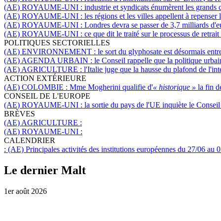
(AE) ROYAUME-UNI :
industrie et syndicats énumèrent les grands 
(AE) ROYAUME-UNI :
les régions et les villes appellent à repense
(AE) ROYAUME-UNI :
Londres devra se passer de 3,7 milliards d'e
(AE) ROYAUME-UNI :
ce que dit le traité sur le processus de retrai
POLITIQUES SECTORIELLES
(AE) ENVIRONNEMENT :
le sort du glyphosate est désormais ent
(AE) AGENDA URBAIN :
le Conseil rappelle que la politique urb
(AE) AGRICULTURE :
l'Italie juge que la hausse du plafond de l'in
ACTION EXTÉRIEURE
(AE) COLOMBIE :
Mme Mogherini qualifie d'
« historique »
la fin d
CONSEIL DE L'EUROPE
(AE) ROYAUME-UNI :
la sortie du pays de l'UE inquiète le Consei
BRÈVES
(AE) AGRICULTURE :
(AE) ROYAUME-UNI :
CALENDRIER
:
(AE) Principales activités des institutions européennes du 27/06 au 
Le dernier Malt
1er août 2026