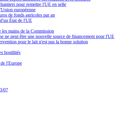
chantiers pour remettre l'UE en selle
r l'Union européenne
uros de fonds agricoles par an
t d'un État de l'UE
re les mains de la Commission
aine ne peut être une nouvelle source de financement pour l'UE
tervention pour le lait n'est pas la bonne solution
es hostilités
l de l'Europe
03/07