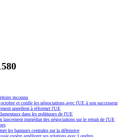
1580
rritoire inconnu
tobre et confie les négociations avec l'UE à son successeur
nement appellent à réformer l'UE
damentaux dans les politiques de l'UE
n lancement immédiat des négociations sur le retrait de l'UE
bes
 met les banques centrales sur la défensive
Russie espère améliorer ses relations avec Londres