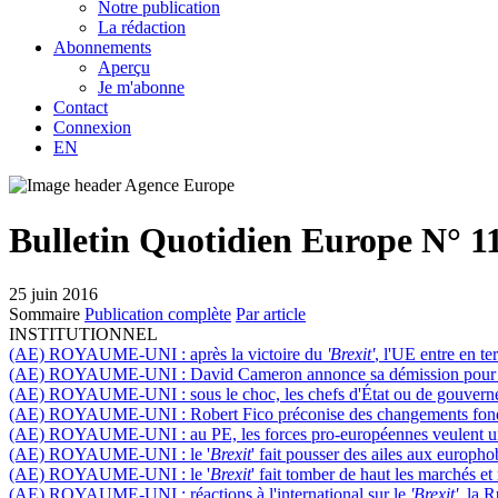
Notre publication
La rédaction
Abonnements
Aperçu
Je m'abonne
Contact
Connexion
EN
Bulletin Quotidien Europe N° 1
25 juin 2016
Sommaire
Publication complète
Par article
INSTITUTIONNEL
(AE) ROYAUME-UNI :
après la victoire du
'Brexit'
, l'UE entre en te
(AE) ROYAUME-UNI :
David Cameron annonce sa démission pour oc
(AE) ROYAUME-UNI :
sous le choc, les chefs d'État ou de gouver
(AE) ROYAUME-UNI :
Robert Fico préconise des changements fon
(AE) ROYAUME-UNI :
au PE, les forces pro-européennes veulent u
(AE) ROYAUME-UNI :
le '
Brexit
' fait pousser des ailes aux europho
(AE) ROYAUME-UNI :
le '
Brexit
' fait tomber de haut les marchés et
(AE) ROYAUME-UNI :
réactions à l'international sur le
'Brexit'
, la 