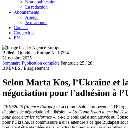
Notre publication
La rédaction
Abonnements
Aperçu
Je m'abonne
Contact
Connexion
EN
Bulletin Quotidien Europe N° 13734
21 octobre 2025
Sommaire
Publication complète
Par article
25
/ 28
BRÈVES /
Élargissement
Selon Marta Kos, l’Ukraine et la
négociation pour l'adhésion à l
20/10/2025 (Agence Europe)
–
La commissaire européenne à l'Élargiss
chapitres de négociation d’adhésion. «
La Commission a terminé l'exame
pour accélérer les réformes
», a-t-elle souligné à son arrivée au Con
pour l’Ukraine, la commissaire a dit s’attendre à ce que Budapest sou
pouvaient être abordées dans le cadre du premier de ces ensembles, q