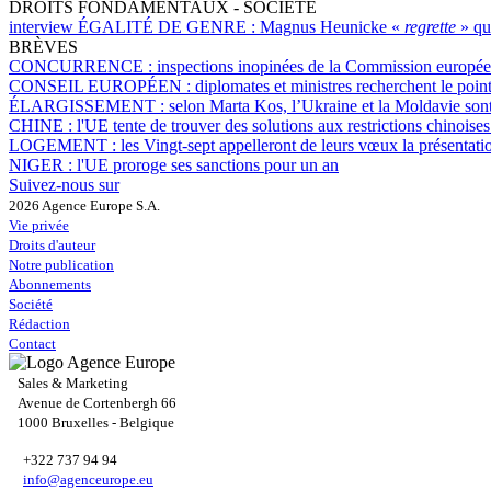
DROITS FONDAMENTAUX - SOCIÉTÉ
interview ÉGALITÉ DE GENRE :
Magnus Heunicke «
regrette
» qu
BRÈVES
CONCURRENCE :
inspections inopinées de la Commission europée
CONSEIL EUROPÉEN :
diplomates et ministres recherchent le poin
ÉLARGISSEMENT :
selon Marta Kos, l’Ukraine et la Moldavie sont
CHINE :
l'UE tente de trouver des solutions aux restrictions chinoises 
LOGEMENT :
les Vingt-sept appelleront de leurs vœux la présentat
NIGER :
l'UE proroge ses sanctions pour un an
Suivez-nous sur
2026 Agence Europe S.A.
Vie privée
Droits d'auteur
Notre publication
Abonnements
Société
Rédaction
Contact
Sales & Marketing
Avenue de Cortenbergh 66
1000 Bruxelles - Belgique
+322 737 94 94
info@agenceurope.eu