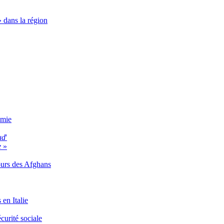
» dans la région
omie
ud
'
e
»
ours des Afghans
 en Italie
curité sociale