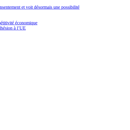
onsentement et voit désormais une possibilité
mpétitivité économique
adhésion à l’UE