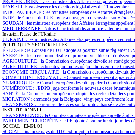
PROCHE-ORIENT :
les ministres des Affaires étrangères européens
IRAK :
l’UE va observer les élections législatives du 11 novembre
INDO-PACIFIQUE :
les ministres européens des Affaires étrangères 
INDE :
le Conseil de l’UE invite à engager la discussion sur «
tous le
SOUDAN :
les ministres européens des Affaires étrangères appellent l
MÉDITERRANÉE :
Níkos Christodoulídis annonce la tenue d'un so
Invasion Russe de l'Ukraine
UKRAINE :
les ministres des Affaires étrangères européens veulent re
POLITIQUES SECTORIELLES
ÉNERGIE :
le Conseil de l’UE adopte sa position sur le règlement
'
ÉNERGIE :
les pays pronucléaire et prorenouvelables se réunissent p
AGRICULTURE :
la Commission européenne dévoile sa stratégie pou
AGRICULTURE :
échec des premières négociations entre le Conseil
ÉCONOMIE CIRCULAIRE :
la Commission européenne devrait dév
COMPÉTITIVITÉ/CLIMAT :
le Conseil européen devrait appeler à u
NUMÉRIQUE :
le Conseil européen devrait appeler la Commission à
NUMÉRIQUE :
l'EDPB juge conforme le nouveau cadre britannique 
SANTÉ :
la Commission européenne adopte des règles détaillées pou
MIGRATION :
emmenés par la Belgique, vingt pays confirment leur 
TRANSPORTS :
le nombre de décès sur la route a baissé de 2% en
INSTITUTIONNEL
TRANSPARENCE :
la Cour des comptes européenne appelle à plus
PARLEMENT EUROPÉEN :
le PE ajoute à son ordre du jour des dé
SOCIAL - EMPLOI
SOCIAL :
quatorze pays de l'UE exhortent la Commission à donner une