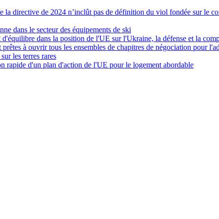
e la directive de 2024 n’inclût pas de définition du viol fondée sur le c
nne dans le secteur des équipements de ski
t d'équilibre dans la position de l'UE sur l'Ukraine, la défense et la co
 prêtes à ouvrir tous les ensembles de chapitres de négociation pour l'
sur les terres rares
ion rapide d'un plan d'action de l'UE pour le logement abordable