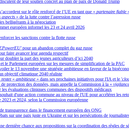
 discutent de leur soutien concret au plan de paix de Donald Trump
s’accordent sur le rôle renforcé de l’UE en tant que «
partenaire fiable
s aspects
» de la lutte contre l’agression russe
es belligérants à la négociation
mmet européen informel les 23 et 24 avril 2026
nforcer les sanctions contre la flotte russe
REPowerEU'
pour un abandon complet du gaz russe
our faire avancer leur agenda respectif
r doubler la part des jeunes agriculteurs d’ici 2040
 et le Parlement européen sur les mesures de simplification de la PAC
oiler le 13 novembre une stratégie ambitieuse en faveur de la bioécon
n objectif climatique 2040 réaliste
 rester «
ambitieuse
» dans ses prochaines initiatives pour l'IA et le '
clo
de protection des données, mais appelle la Commission à la «
vigilanc
r les évaluations cliniques communes des dispositifs médicaux
souhait d'une action commune au niveau de l'UE pour accélérer les ret
tre 2023 et 2024, selon la Commission européenne
 de transparence dans le financement européen des ONG
bats sur une paix juste en Ukraine et sur les persécutions de journalistes
 dernière chance aux propositions sur la coordination des règles de sé