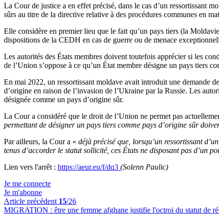
La Cour de justice a en effet précisé, dans le cas d’un ressortissant
sûrs au titre de la directive relative à des procédures communes en mat
Elle considère en premier lieu que le fait qu’un pays tiers (la Moldav
dispositions de la CEDH en cas de guerre ou de menace exceptionnelle
Les autorités des États membres doivent toutefois apprécier si les cond
de l’Union s’oppose à ce qu’un État membre désigne un pays tiers com
En mai 2022, un ressortissant moldave avait introduit une demande de p
d’origine en raison de l’invasion de l’Ukraine par la Russie. Les autor
désignée comme un pays d’origine sûr.
La Cour a considéré que le droit de l’Union ne permet pas actuelleme
permettant de désigner un pays tiers comme pays d’origine sûr doivent
Par ailleurs, la Cour a «
déjà précisé que, lorsqu’un ressortissant d’un 
tenus d’accorder le statut sollicité, ces États ne disposant pas d’un p
Lien vers l'arrêt :
https://aeur.eu/f/dq3
(Solenn Paulic)
Je me connecte
Je m'abonne
Article précédent
15
/26
MIGRATION :
être une femme afghane justifie l'octroi du statut de r