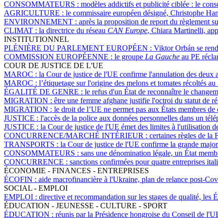
CONSOMMATEURS :
modèles addictifs et publicité ciblée : le co
AGRICULTURE :
le commissaire européen désigné, Christophe Hanse
ENVIRONNEMENT :
après la proposition de report du règlement sur
CLIMAT :
la directrice du réseau
CAN Europe
, Chiara Martinelli, a
INSTITUTIONNEL
PLÉNIÈRE DU PARLEMENT EUROPÉEN :
Viktor Orbán se rend
COMMISSION EUROPÉENNE :
le groupe
La Gauche
au PE réclam
COUR DE JUSTICE DE L'UE
MAROC :
la Cour de justice de l'UE confirme l'annulation des deux
MAROC :
l’étiquetage sur l'origine des melons et tomates récoltés au
ÉGALITÉ DE GENRE :
le refus d'un État de reconnaître le changem
MIGRATION :
être une femme afghane justifie l'octroi du statut de r
MIGRATION :
le droit de l’UE ne permet pas aux États membres de d
JUSTICE :
l'accès de la police aux données personnelles dans un tél
JUSTICE :
la Cour de justice de l'UE émet des limites à l'utilisation 
CONCURRENCE/MARCHÉ INTÉRIEUR :
certaines règles de la 
TRANSPORTS :
la Cour de justice de l'UE confirme la grande majori
CONSOMMATEURS :
sans une dénomination légale, un État membre 
CONCURRENCE :
sanctions confirmées pour quatre entreprises ita
ÉCONOMIE - FINANCES - ENTREPRISES
ÉCOFIN :
aide macrofinancière à l'Ukraine, plan de relance post-Covi
SOCIAL - EMPLOI
EMPLOI :
directive et recommandation sur les stages de qualité, les Ét
ÉDUCATION - JEUNESSE - CULTURE - SPORT
ÉDUCATION :
réunis par la Présidence hongroise du Conseil de l'UE,