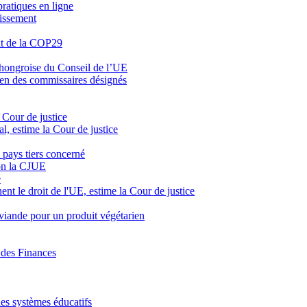
pratiques en ligne
gissement
ont de la COP29
e hongroise du Conseil de l’UE
amen des commissaires désignés
a Cour de justice
l, estime la Cour de justice
 pays tiers concerné
lon la CJUE
e
ent le droit de l'UE, estime la Cour de justice
 viande pour un produit végétarien
s des Finances
des systèmes éducatifs