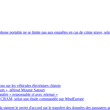
éphone portable ne se limite pas aux enquêtes en cas de crime grave, se
ns sur les véhicules électriques chinois
main
», défend Mounir Satouri
anière «
responsable et avec retenue
»
ar le CBAM, selon une étude commandée par
WindEurope
signent le projet d'accord sur le transfert des données des passagers a