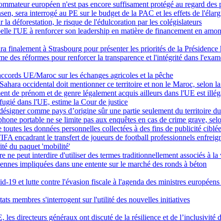
nsommateur européen n'est pas encore suffisament protégé au regard des 
n, sera interrogé au PE sur le budget de la PAC et les effets de l'élar
 la déforestation, le risque de l'édulcoration par les colégislateurs
ppelle l'UE à renforcer son leadership en matière de financement en am
ra finalement à Strasbourg pour présenter les priorités de la Présidenc
e des réformes pour renforcer la transparence et l'intégrité dans l'ex
 accords UE/Maroc sur les échanges agricoles et la pêche
 Sahara occidental doit mentionner ce territoire et non le Maroc, selon l
ent de prénom et de genre légalement acquis ailleurs dans l'UE est illéga
éfugié dans l'UE, estime la Cour de justice
ésigner comme pays d’origine sûr une partie seulement du territoire du
éphone portable ne se limite pas aux enquêtes en cas de crime grave, se
de toutes les données personnelles collectées à des fins de publicité ciblé
FIFA encadrant le transfert de joueurs de football professionnels enfreign
té du paquet 'mobilité'
ne peut interdire d'utiliser des termes traditionnellement associés à la
liennes impliquées dans une entente sur le marché des ronds à béton
d-19 et lutte contre l'évasion fiscale à l'agenda des ministres européen
ats membres s'interrogent sur l'utilité des nouvelles initiatives
 les directeurs généraux ont discuté de la résilience et de l’inclusivité 