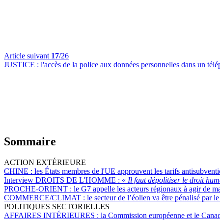
Article suivant
17
/26
JUSTICE :
l'accès de la police aux données personnelles dans un tél
Sommaire
ACTION EXTÉRIEURE
CHINE :
les États membres de l'UE approuvent les tarifs antisubventio
Interview DROITS DE L'HOMME :
«
Il faut dépolitiser le droit hu
PROCHE-ORIENT :
le G7 appelle les acteurs régionaux à agir de m
COMMERCE/CLIMAT :
le secteur de l’éolien va être pénalisé p
POLITIQUES SECTORIELLES
AFFAIRES INTÉRIEURES :
la Commission européenne et le Canada 