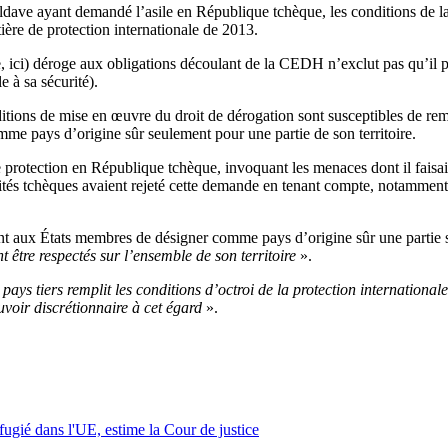
 moldave ayant demandé l’asile en République tchèque, les conditions de 
ière de protection internationale de 2013.
ie, ici) déroge aux obligations découlant de la CEDH n’exclut pas qu’il 
 à sa sécurité).
itions de mise en œuvre du droit de dérogation sont susceptibles de remet
me pays d’origine sûr seulement pour une partie de son territoire.
rotection en République tchèque, invoquant les menaces dont il faisait l
ités tchèques avaient rejeté cette demande en tenant compte, notamment, 
nt aux États membres de désigner comme pays d’origine sûr une partie s
 être respectés sur l’ensemble de son territoire
».
pays tiers remplit les conditions d’octroi de la protection international
ouvoir discrétionnaire à cet égard
».
éfugié dans l'UE, estime la Cour de justice