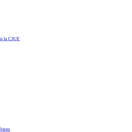
lon la CJUE
ériens