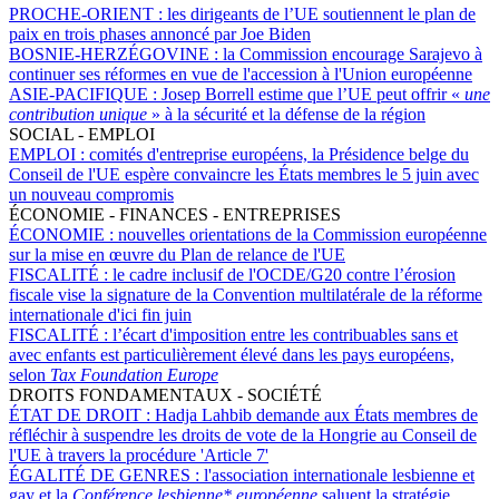
PROCHE-ORIENT :
les dirigeants de l’UE soutiennent le plan de
paix en trois phases annoncé par Joe Biden
BOSNIE-HERZÉGOVINE :
la Commission encourage Sarajevo à
continuer ses réformes en vue de l'accession à l'Union européenne
ASIE-PACIFIQUE :
Josep Borrell estime que l’UE peut offrir «
une
contribution unique
» à la sécurité et la défense de la région
SOCIAL - EMPLOI
EMPLOI :
comités d'entreprise européens, la Présidence belge du
Conseil de l'UE espère convaincre les États membres le 5 juin avec
un nouveau compromis
ÉCONOMIE - FINANCES - ENTREPRISES
ÉCONOMIE :
nouvelles orientations de la Commission européenne
sur la mise en œuvre du Plan de relance de l'UE
FISCALITÉ :
le cadre inclusif de l'OCDE/G20 contre l’érosion
fiscale vise la signature de la Convention multilatérale de la réforme
internationale d'ici fin juin
FISCALITÉ :
l’écart d'imposition entre les contribuables sans et
avec enfants est particulièrement élevé dans les pays européens,
selon
Tax Foundation Europe
DROITS FONDAMENTAUX - SOCIÉTÉ
ÉTAT DE DROIT :
Hadja Lahbib demande aux États membres de
réfléchir à suspendre les droits de vote de la Hongrie au Conseil de
l'UE à travers la procédure 'Article 7'
ÉGALITÉ DE GENRES :
l'association internationale lesbienne et
gay et la
Conférence lesbienne* européenne
saluent la stratégie