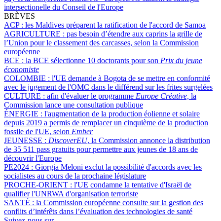
intersectionelle du Conseil de l'Europe
BRÈVES
ACP :
les Maldives préparent la ratification de l'accord de Samoa
AGRICULTURE :
pas besoin d’étendre aux caprins la grille de
l’Union pour le classement des carcasses, selon la Commission
européenne
BCE :
la BCE sélectionne 10 doctorants pour son
Prix du jeune
économiste
COLOMBIE :
l'UE demande à Bogota de se mettre en conformité
avec le jugement de l'OMC dans le différend sur les frites surgelées
CULTURE :
afin d'évaluer le programme
Europe Créative,
la
Commission lance une consultation publique
ÉNERGIE :
l'augmentation de la production éolienne et solaire
depuis 2019 a permis de remplacer un cinquième de la production
fossile de l'UE, selon
Ember
JEUNESSE :
DiscoverEU
, la Commission annonce la distribution
de 35 511 pass gratuits pour permettre aux jeunes de 18 ans de
découvrir l'Europe
PE2024 :
Giorgia Meloni exclut la possibilité d'accords avec les
socialistes au cours de la prochaine législature
PROCHE-ORIENT :
l'UE condamne la tentative d'Israël de
qualifier l'UNRWA d'organisation terroriste
SANTÉ :
la Commission européenne consulte sur la gestion des
conflits d’intérêts dans l’évaluation des technologies de santé
Suivez-nous sur