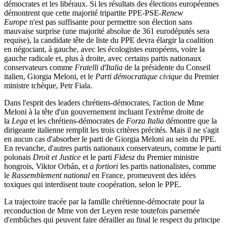
démocrates et les libéraux. Si les résultats des élections européennes
démontrent que cette majorité tripartite PPE-PSE-
Renew
Europe
n'est pas suffisante pour permettre son élection sans
mauvaise surprise (une majorité absolue de 361 eurodéputés sera
requise), la candidate tête de liste du PPE devra élargir la coalition
en négociant, à gauche, avec les écologistes européens, voire la
gauche radicale et, plus à droite, avec certains partis nationaux
conservateurs comme
Fratelli d'Italia
de la présidente du Conseil
italien, Giorgia Meloni, et le
Parti démocratique civique
du Premier
ministre tchèque, Petr Fiala.
Dans l'esprit des leaders chrétiens-démocrates, l'action de Mme
Meloni à la tête d'un gouvernement incluant l'extrême droite de
la
Lega
et les chrétiens-démocrates de
Forza Italia
démontre que la
dirigeante italienne remplit les trois critères précités. Mais il ne s'agit
en aucun cas d'absorber le parti de Giorgia Meloni au sein du PPE.
En revanche, d'autres partis nationaux conservateurs, comme le parti
polonais
Droit et Justice
et le parti
Fidesz
du Premier ministre
hongrois, Viktor Orbán, et
a fortiori
les partis nationalistes, comme
le
Rassemblement national
en France, promeuvent des idées
toxiques qui interdisent toute coopération, selon le PPE.
La trajectoire tracée par la famille chrétienne-démocrate pour la
reconduction de Mme von der Leyen reste toutefois parsemée
d'embûches qui peuvent faire dérailler au final le respect du principe