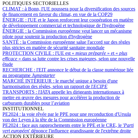
POLITIQUES SECTORIELLES
CLIMAT :
à Bonn, l'UE poussera pour la diversification des sources
de financement en faveur du climat, en vue de la COP29
ÉNERGIE :
l'UE et le Japon renforcent leur coopération en matière
de développement commercial et technologique de l'hydrogène
ÉNERGIE :
la Commission européenne veut lancer un mécanisme
pilote pour soutenir la production d'hydrogène
SANTÉ :
la Commission européenne salue l'accord sur des règles
plus strictes en matière de sécurité sanitaire mondiale
PROTECTION CIVILE :
l'UE est «
mieux préparée
» et «
plus
efficace
» dans sa lutte contre les crises majeures, selon une nouvelle
étude
RECHERCHE :
l'EIT annonce le début de la classe numérique liée
au programme
Jumpstarter
MARCHÉ INTÉRIEUR :
le marché unique a besoin d'une
harmonisation des règles, selon un rapport de l'
ECIPE
TRANSPORTS :
l'
IATA
appelle les dirigeants internationaux à
mettre en œuvre des mesures pour accélérer la production de
carburants durables pour l’aviation
INSTITUTIONNEL
PE2024 :
la voie rêvée par le PPE pour une reconduction d'Ursula
von der Leyen à la tête de la Commission européenne
PE2024 :
face aux rapprochements entre le PPE et le CRE, le '
Parti
vert européen
' dénonce l'influence grandissante de l'extrême droite
ACTION EXTÉRIEURE