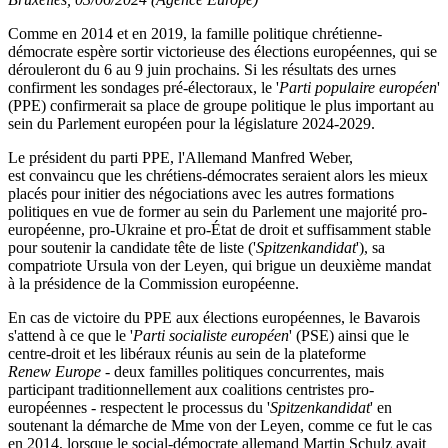
Comme en 2014 et en 2019, la famille politique chrétienne-
démocrate espère sortir victorieuse des élections européennes, qui se
dérouleront du 6 au 9 juin prochains. Si les résultats des urnes
confirment les sondages pré-électoraux, le '
Parti populaire européen
'
(PPE) confirmerait sa place de groupe politique le plus important au
sein du Parlement européen pour la législature 2024-2029.
Le président du parti PPE, l'Allemand Manfred Weber,
est convaincu que les chrétiens-démocrates seraient alors les mieux
placés pour initier des négociations avec les autres formations
politiques en vue de former au sein du Parlement une majorité pro-
européenne, pro-Ukraine et pro-État de droit et suffisamment stable
pour soutenir la candidate tête de liste ('
Spitzenkandidat
'), sa
compatriote Ursula von der Leyen, qui brigue un deuxième mandat
à la présidence de la Commission européenne.
En cas de victoire du PPE aux élections européennes, le Bavarois
s'attend à ce que le '
Parti socialiste européen
' (PSE) ainsi que le
centre-droit et les libéraux réunis au sein de la plateforme
Renew Europe
- deux familles politiques concurrentes, mais
participant traditionnellement aux coalitions centristes pro-
européennes - respectent le processus du '
Spitzenkandidat
' en
soutenant la démarche de Mme von der Leyen, comme ce fut le cas
en 2014, lorsque le social-démocrate allemand Martin Schulz avait