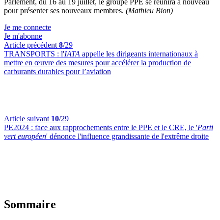
Parlement, du 16 au 19 juillet, le groupe PPE se réunira à nouveau
pour présenter ses nouveaux membres.
(Mathieu Bion)
Je me connecte
Je m'abonne
Article précédent
8
/29
TRANSPORTS :
l'
IATA
appelle les dirigeants internationaux à
mettre en œuvre des mesures pour accélérer la production de
carburants durables pour l’aviation
Article suivant
10
/29
PE2024 :
face aux rapprochements entre le PPE et le CRE, le '
Parti
vert européen
' dénonce l'influence grandissante de l'extrême droite
Sommaire