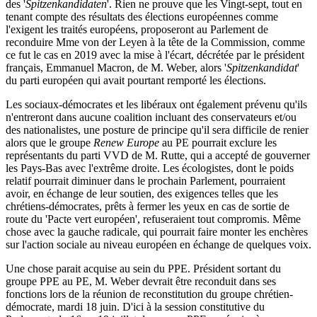
des '
Spitzenkandidaten
'. Rien ne prouve que les Vingt-sept, tout en
tenant compte des résultats des élections européennes comme
l'exigent les traités européens, proposeront au Parlement de
reconduire Mme von der Leyen à la tête de la Commission, comme
ce fut le cas en 2019 avec la mise à l'écart, décrétée par le président
français, Emmanuel Macron, de M. Weber, alors '
Spitzenkandidat
'
du parti européen qui avait pourtant remporté les élections.
Les sociaux-démocrates et les libéraux ont également prévenu qu'ils
n'entreront dans aucune coalition incluant des conservateurs et/ou
des nationalistes, une posture de principe qu'il sera difficile de renier
alors que le groupe
Renew Europe
au PE pourrait exclure les
représentants du parti VVD de M. Rutte, qui a accepté de gouverner
les Pays-Bas avec l'extrême droite. Les écologistes, dont le poids
relatif pourrait diminuer dans le prochain Parlement, pourraient
avoir, en échange de leur soutien, des exigences telles que les
chrétiens-démocrates, prêts à fermer les yeux en cas de sortie de
route du 'Pacte vert européen', refuseraient tout compromis. Même
chose avec la gauche radicale, qui pourrait faire monter les enchères
sur l'action sociale au niveau européen en échange de quelques voix.
Une chose parait acquise au sein du PPE. Président sortant du
groupe PPE au PE, M. Weber devrait être reconduit dans ses
fonctions lors de la réunion de reconstitution du groupe chrétien-
démocrate, mardi 18 juin. D'ici à la session constitutive du