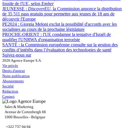
fossile de l'UE, selon
Ember
JEUNESSE :
DiscoverEU
, la Commission annonce la distribution
de 35 511 pass gratuits pour permettre aux jeunes de 18 ans de
découvrir l'Europe
PE2024 :
Giorgia Meloni exclut la possibilité d'accords avec les
socialistes au cours de la prochaine législature
PROCHE-ORIENT :
l'UE condamne la tentative d'Israël de
qualifier l'UNRWA d'organisation terroriste
SANTÉ :
la Commission européenne consulte sur la gestion des
conflits d’intérêts dans l’évaluation des technologies de santé
Suivez-nous sur
2026 Agence Europe S.A.
Vie privée
Droits d'auteur
Notre publication
Abonnements
Société
Rédaction
Contact
Sales & Marketing
Avenue de Cortenbergh 66
1000 Bruxelles - Belgique
+322 737 94 94