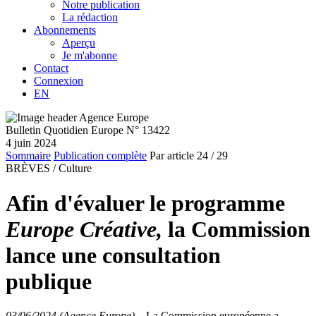
Notre publication
La rédaction
Abonnements
Aperçu
Je m'abonne
Contact
Connexion
EN
Bulletin Quotidien Europe N° 13422
4 juin 2024
Sommaire
Publication complète
Par article
24
/ 29
BRÈVES /
Culture
Afin d'évaluer le programme
Europe Créative,
la Commission
lance une consultation
publique
03/06/2024 (Agence Europe)
–
La Commission européenne a