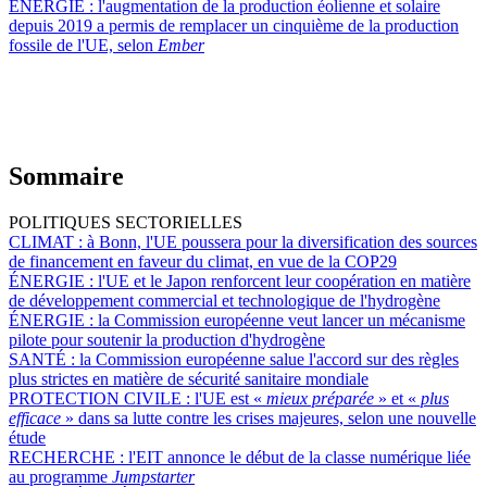
ÉNERGIE :
l'augmentation de la production éolienne et solaire
depuis 2019 a permis de remplacer un cinquième de la production
fossile de l'UE, selon
Ember
Sommaire
POLITIQUES SECTORIELLES
CLIMAT :
à Bonn, l'UE poussera pour la diversification des sources
de financement en faveur du climat, en vue de la COP29
ÉNERGIE :
l'UE et le Japon renforcent leur coopération en matière
de développement commercial et technologique de l'hydrogène
ÉNERGIE :
la Commission européenne veut lancer un mécanisme
pilote pour soutenir la production d'hydrogène
SANTÉ :
la Commission européenne salue l'accord sur des règles
plus strictes en matière de sécurité sanitaire mondiale
PROTECTION CIVILE :
l'UE est «
mieux préparée
» et «
plus
efficace
» dans sa lutte contre les crises majeures, selon une nouvelle
étude
RECHERCHE :
l'EIT annonce le début de la classe numérique liée
au programme
Jumpstarter