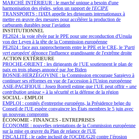
MARCHÉ INTÉRIEUR :
le marché unique a besoin d'une
harmonisation des règles, selon un rapport de l'
ECIPE
TRANSPORTS :
l'
IATA
appelle les dirigeants internationaux à
mettre en œuvre des mesures pour accélérer la production de
carburants durables pour l’aviation
INSTITUTIONNEL
PE2024 :
la voie rêvée par le PPE pour une reconduction d'Ursula
von der Leyen à la tête de la Commission européenne
PE2024 :
face aux rapprochements entre le PPE et le CRE, le '
Parti
vert européen
' dénonce l'influence grandissante de l'extrême droite
ACTION EXTÉRIEURE
PROCHE-ORIENT :
les dirigeants de l’UE soutiennent le plan de
paix en trois phases annoncé par Joe Biden
BOSNIE-HERZÉGOVINE :
la Commission encourage Sarajevo à
continuer ses réformes en vue de l'accession à l'Union européenne
ASIE-PACIFIQUE :
Josep Borrell estime que l’UE peut offrir «
une
contribution unique
» à la sécurité et la défense de la région
SOCIAL - EMPLOI
EMPLOI :
comités d'entreprise européens, la Présidence belge du
Conseil de l'UE espère convaincre les États membres le 5 juin avec
un nouveau compromis
ÉCONOMIE - FINANCES - ENTREPRISES
ÉCONOMIE :
nouvelles orientations de la Commission européenne
sur la mise en œuvre du Plan de relance de l'UE
FISCALITÉ :
le cadre inclusif de l'OCDE/G20 contre l’érosion