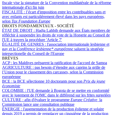
fiscale vise la signature de la Convention multilatérale de la réforme
internationale d'ici fin juin
FISCALITÉ :
l’écart d'imposition entre les contribuables sans et
avec enfants est particulièrement élevé dans les pays européens,
selon
Tax Foundation Europe
DROITS FONDAMENTAUX - SOCIÉTÉ
ÉTAT DE DROIT :
Hadja Lahbib demande aux États membres de
réfléchir à suspendre les droits de vote de la Hongrie au Conseil de
l'UE à travers la procédure 'Article 7'
ÉGALITÉ DE GENRES :
l'association internationale lesbienne et
gay et la
Conférence lesbienne* européenne
saluent la stratégie
intersectionelle du Conseil de l'Europe
BRÈVES
ACP :
les Maldives préparent la ratification de l'accord de Samoa
AGRICULTURE :
pas besoin d’étendre aux caprins la grille de
l’Union pour le classement des carcasses, selon la Commission
européenne
BCE :
la BCE sélectionne 10 doctorants pour son
Prix du jeune
économiste
COLOMBIE :
l'UE demande à Bogota de se mettre en conformité
avec le jugement de l'OMC dans le différend sur les frites surgelées
CULTURE :
afin d'évaluer le programme
Europe Créative,
la
Commission lance une consultation publique
ÉNERGIE :
l'augmentation de la production éolienne et solaire
depuis 2019 a permis de remplacer un cinquième de la production