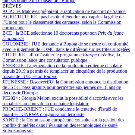
intersectionelle du Conseil de l'Europe
BRÈVES
ACP :
les Maldives préparent la ratification de l'accord de Samoa
AGRICULTURE :
pas besoin d’étendre aux caprins la grille de
l’Union pour le classement des carcasses, selon la Commission
européenne
BCE :
la BCE sélectionne 10 doctorants pour son
Prix du jeune
économiste
COLOMBIE :
l'UE demande à Bogota de se mettre en conformité
avec le jugement de l'OMC dans le différend sur les frites surgelées
CULTURE :
afin d'évaluer le programme
Europe Créative,
la
Commission lance une consultation publique
ÉNERGIE :
l'augmentation de la production éolienne et solaire
depuis 2019 a permis de remplacer un cinquième de la production
fossile de l'UE, selon
Ember
JEUNESSE :
DiscoverEU
, la Commission annonce la distribution
de 35 511 pass gratuits pour permettre aux jeunes de 18 ans de
découvrir l'Europe
PE2024 :
Giorgia Meloni exclut la possibilité d'accords avec les
socialistes au cours de la prochaine législature
PROCHE-ORIENT :
l'UE condamne la tentative d'Israël de
qualifier l'UNRWA d'organisation terroriste
SANTÉ :
la Commission européenne consulte sur la gestion des
conflits d’intérêts dans l’évaluation des technologies de santé
Suivez-nous sur