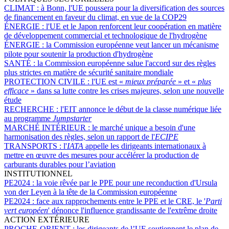
CLIMAT :
à Bonn, l'UE poussera pour la diversification des sources
de financement en faveur du climat, en vue de la COP29
ÉNERGIE :
l'UE et le Japon renforcent leur coopération en matière
de développement commercial et technologique de l'hydrogène
ÉNERGIE :
la Commission européenne veut lancer un mécanisme
pilote pour soutenir la production d'hydrogène
SANTÉ :
la Commission européenne salue l'accord sur des règles
plus strictes en matière de sécurité sanitaire mondiale
PROTECTION CIVILE :
l'UE est «
mieux préparée
» et «
plus
efficace
» dans sa lutte contre les crises majeures, selon une nouvelle
étude
RECHERCHE :
l'EIT annonce le début de la classe numérique liée
au programme
Jumpstarter
MARCHÉ INTÉRIEUR :
le marché unique a besoin d'une
harmonisation des règles, selon un rapport de l'
ECIPE
TRANSPORTS :
l'
IATA
appelle les dirigeants internationaux à
mettre en œuvre des mesures pour accélérer la production de
carburants durables pour l’aviation
INSTITUTIONNEL
PE2024 :
la voie rêvée par le PPE pour une reconduction d'Ursula
von der Leyen à la tête de la Commission européenne
PE2024 :
face aux rapprochements entre le PPE et le CRE, le '
Parti
vert européen
' dénonce l'influence grandissante de l'extrême droite
ACTION EXTÉRIEURE
PROCHE-ORIENT :
les dirigeants de l’UE soutiennent le plan de