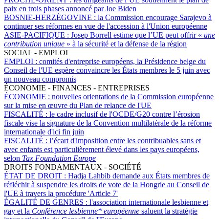
paix en trois phases annoncé par Joe Biden
BOSNIE-HERZÉGOVINE :
la Commission encourage Sarajevo à
continuer ses réformes en vue de l'accession à l'Union européenne
ASIE-PACIFIQUE :
Josep Borrell estime que l’UE peut offrir «
une
contribution unique
» à la sécurité et la défense de la région
SOCIAL - EMPLOI
EMPLOI :
comités d'entreprise européens, la Présidence belge du
Conseil de l'UE espère convaincre les États membres le 5 juin avec
un nouveau compromis
ÉCONOMIE - FINANCES - ENTREPRISES
ÉCONOMIE :
nouvelles orientations de la Commission européenne
sur la mise en œuvre du Plan de relance de l'UE
FISCALITÉ :
le cadre inclusif de l'OCDE/G20 contre l’érosion
fiscale vise la signature de la Convention multilatérale de la réforme
internationale d'ici fin juin
FISCALITÉ :
l’écart d'imposition entre les contribuables sans et
avec enfants est particulièrement élevé dans les pays européens,
selon
Tax Foundation Europe
DROITS FONDAMENTAUX - SOCIÉTÉ
ÉTAT DE DROIT :
Hadja Lahbib demande aux États membres de
réfléchir à suspendre les droits de vote de la Hongrie au Conseil de
l'UE à travers la procédure 'Article 7'
ÉGALITÉ DE GENRES :
l'association internationale lesbienne et
gay et la
Conférence lesbienne* européenne
saluent la stratégie