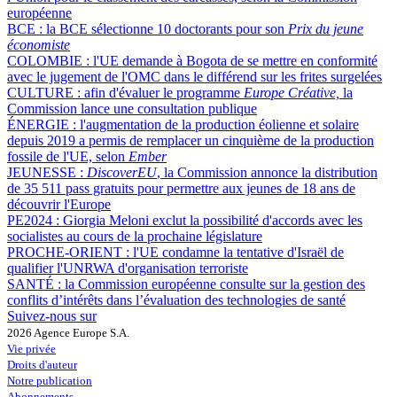
européenne
BCE :
la BCE sélectionne 10 doctorants pour son
Prix du jeune
économiste
COLOMBIE :
l'UE demande à Bogota de se mettre en conformité
avec le jugement de l'OMC dans le différend sur les frites surgelées
CULTURE :
afin d'évaluer le programme
Europe Créative,
la
Commission lance une consultation publique
ÉNERGIE :
l'augmentation de la production éolienne et solaire
depuis 2019 a permis de remplacer un cinquième de la production
fossile de l'UE, selon
Ember
JEUNESSE :
DiscoverEU
, la Commission annonce la distribution
de 35 511 pass gratuits pour permettre aux jeunes de 18 ans de
découvrir l'Europe
PE2024 :
Giorgia Meloni exclut la possibilité d'accords avec les
socialistes au cours de la prochaine législature
PROCHE-ORIENT :
l'UE condamne la tentative d'Israël de
qualifier l'UNRWA d'organisation terroriste
SANTÉ :
la Commission européenne consulte sur la gestion des
conflits d’intérêts dans l’évaluation des technologies de santé
Suivez-nous sur
2026 Agence Europe S.A.
Vie privée
Droits d'auteur
Notre publication
Abonnements