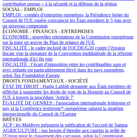
contribution unique
» à la sécurité et la défense de la région
SOCIAL - EMPLOI
EMPLOI :
comités d'entreprise européens, la Présidence belge du
Conseil de l'UE espère convaincre les États membres le 5 juin avec
un nouveau compromis
ÉCONOMIE - FINANCES - ENTREPRISES
ÉCONOMIE :
nouvelles orientations de la Commission européenne
sur la mise en œuvre du Plan de relance de l'UE
FISCALITÉ :
le cadre inclusif de l'OCDE/G20 contre l’érosion
fiscale vise la signature de la Convention multilatérale de la réforme
internationale d'ici fin juin
FISCALITÉ :
l’écart d'imposition entre les contribuables sans et
avec enfants est particulièrement élevé dans les pays européens,
selon
Tax Foundation Europe
DROITS FONDAMENTAUX - SOCIÉTÉ
ÉTAT DE DROIT :
Hadja Lahbib demande aux États membres de
réfléchir à suspendre les droits de vote de la Hongrie au Conseil de
l'UE à travers la procédure 'Article 7'
ÉGALITÉ DE GENRES :
l'association internationale lesbienne et
gay et la
Conférence lesbienne* européenne
saluent la stratégie
intersectionelle du Conseil de l'Europe
BRÈVES
ACP :
les Maldives préparent la ratification de l'accord de Samoa
AGRICULTURE :
pas besoin d’étendre aux caprins la grille de
l’Union pour le classement des carcasses, selon la Commission