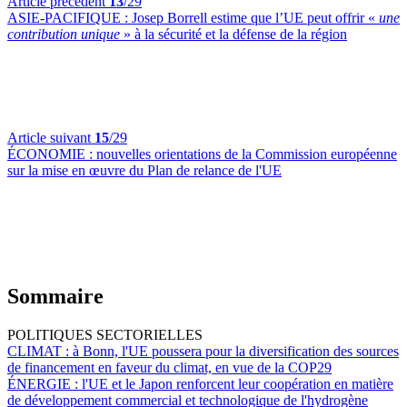
Article précédent
13
/29
ASIE-PACIFIQUE :
Josep Borrell estime que l’UE peut offrir «
une
contribution unique
» à la sécurité et la défense de la région
Article suivant
15
/29
ÉCONOMIE :
nouvelles orientations de la Commission européenne
sur la mise en œuvre du Plan de relance de l'UE
Sommaire
POLITIQUES SECTORIELLES
CLIMAT :
à Bonn, l'UE poussera pour la diversification des sources
de financement en faveur du climat, en vue de la COP29
ÉNERGIE :
l'UE et le Japon renforcent leur coopération en matière
de développement commercial et technologique de l'hydrogène