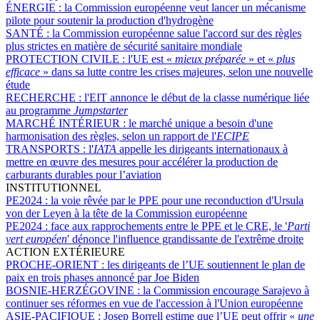
ÉNERGIE :
la Commission européenne veut lancer un mécanisme
pilote pour soutenir la production d'hydrogène
SANTÉ :
la Commission européenne salue l'accord sur des règles
plus strictes en matière de sécurité sanitaire mondiale
PROTECTION CIVILE :
l'UE est «
mieux préparée
» et «
plus
efficace
» dans sa lutte contre les crises majeures, selon une nouvelle
étude
RECHERCHE :
l'EIT annonce le début de la classe numérique liée
au programme
Jumpstarter
MARCHÉ INTÉRIEUR :
le marché unique a besoin d'une
harmonisation des règles, selon un rapport de l'
ECIPE
TRANSPORTS :
l'
IATA
appelle les dirigeants internationaux à
mettre en œuvre des mesures pour accélérer la production de
carburants durables pour l’aviation
INSTITUTIONNEL
PE2024 :
la voie rêvée par le PPE pour une reconduction d'Ursula
von der Leyen à la tête de la Commission européenne
PE2024 :
face aux rapprochements entre le PPE et le CRE, le '
Parti
vert européen
' dénonce l'influence grandissante de l'extrême droite
ACTION EXTÉRIEURE
PROCHE-ORIENT :
les dirigeants de l’UE soutiennent le plan de
paix en trois phases annoncé par Joe Biden
BOSNIE-HERZÉGOVINE :
la Commission encourage Sarajevo à
continuer ses réformes en vue de l'accession à l'Union européenne
ASIE-PACIFIQUE :
Josep Borrell estime que l’UE peut offrir «
une