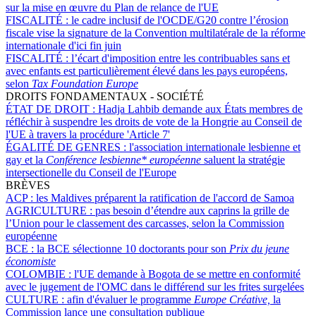
sur la mise en œuvre du Plan de relance de l'UE
FISCALITÉ :
le cadre inclusif de l'OCDE/G20 contre l’érosion
fiscale vise la signature de la Convention multilatérale de la réforme
internationale d'ici fin juin
FISCALITÉ :
l’écart d'imposition entre les contribuables sans et
avec enfants est particulièrement élevé dans les pays européens,
selon
Tax Foundation Europe
DROITS FONDAMENTAUX - SOCIÉTÉ
ÉTAT DE DROIT :
Hadja Lahbib demande aux États membres de
réfléchir à suspendre les droits de vote de la Hongrie au Conseil de
l'UE à travers la procédure 'Article 7'
ÉGALITÉ DE GENRES :
l'association internationale lesbienne et
gay et la
Conférence lesbienne* européenne
saluent la stratégie
intersectionelle du Conseil de l'Europe
BRÈVES
ACP :
les Maldives préparent la ratification de l'accord de Samoa
AGRICULTURE :
pas besoin d’étendre aux caprins la grille de
l’Union pour le classement des carcasses, selon la Commission
européenne
BCE :
la BCE sélectionne 10 doctorants pour son
Prix du jeune
économiste
COLOMBIE :
l'UE demande à Bogota de se mettre en conformité
avec le jugement de l'OMC dans le différend sur les frites surgelées
CULTURE :
afin d'évaluer le programme
Europe Créative,
la
Commission lance une consultation publique