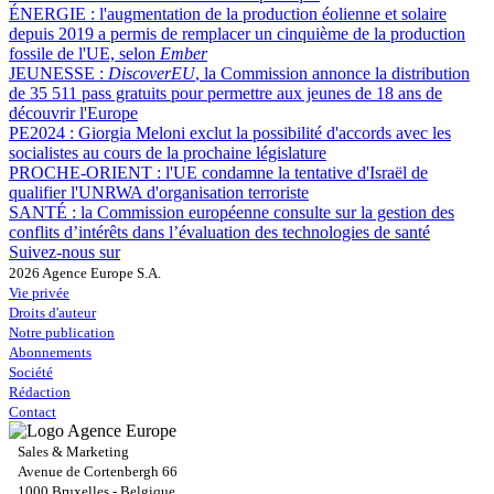
ÉNERGIE :
l'augmentation de la production éolienne et solaire
depuis 2019 a permis de remplacer un cinquième de la production
fossile de l'UE, selon
Ember
JEUNESSE :
DiscoverEU
, la Commission annonce la distribution
de 35 511 pass gratuits pour permettre aux jeunes de 18 ans de
découvrir l'Europe
PE2024 :
Giorgia Meloni exclut la possibilité d'accords avec les
socialistes au cours de la prochaine législature
PROCHE-ORIENT :
l'UE condamne la tentative d'Israël de
qualifier l'UNRWA d'organisation terroriste
SANTÉ :
la Commission européenne consulte sur la gestion des
conflits d’intérêts dans l’évaluation des technologies de santé
Suivez-nous sur
2026 Agence Europe S.A.
Vie privée
Droits d'auteur
Notre publication
Abonnements
Société
Rédaction
Contact
Sales & Marketing
Avenue de Cortenbergh 66
1000 Bruxelles - Belgique