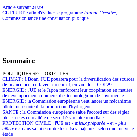
Article suivant
24
/29
CULTURE :
afin d'évaluer le programme
Europe Créative,
la
Commission lance une consultation publique
Sommaire
POLITIQUES SECTORIELLES
CLIMAT :
à Bonn, l'UE poussera pour la diversification des sources
de financement en faveur du climat, en vue de la COP29
ÉNERGIE :
l'UE et le Japon renforcent leur coopération en matière
de développement commercial et technologique de l'hydrogène
ÉNERGIE :
la Commission européenne veut lancer un mécanisme
pilote pour soutenir la production d'hydrogène
SANTÉ :
la Commission européenne salue l'accord sur des règles
plus strictes en matière de sécurité sanitaire mondiale
PROTECTION CIVILE :
l'UE est «
mieux préparée
» et «
plus
efficace
» dans sa lutte contre les crises majeures, selon une nouvelle
étude