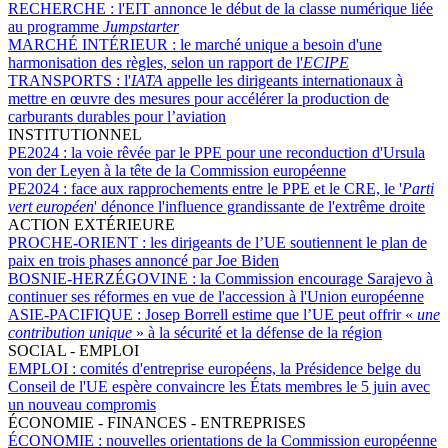
RECHERCHE :
l'EIT annonce le début de la classe numérique liée
au programme
Jumpstarter
MARCHÉ INTÉRIEUR :
le marché unique a besoin d'une
harmonisation des règles, selon un rapport de l'
ECIPE
TRANSPORTS :
l'
IATA
appelle les dirigeants internationaux à
mettre en œuvre des mesures pour accélérer la production de
carburants durables pour l’aviation
INSTITUTIONNEL
PE2024 :
la voie rêvée par le PPE pour une reconduction d'Ursula
von der Leyen à la tête de la Commission européenne
PE2024 :
face aux rapprochements entre le PPE et le CRE, le '
Parti
vert européen
' dénonce l'influence grandissante de l'extrême droite
ACTION EXTÉRIEURE
PROCHE-ORIENT :
les dirigeants de l’UE soutiennent le plan de
paix en trois phases annoncé par Joe Biden
BOSNIE-HERZÉGOVINE :
la Commission encourage Sarajevo à
continuer ses réformes en vue de l'accession à l'Union européenne
ASIE-PACIFIQUE :
Josep Borrell estime que l’UE peut offrir «
une
contribution unique
» à la sécurité et la défense de la région
SOCIAL - EMPLOI
EMPLOI :
comités d'entreprise européens, la Présidence belge du
Conseil de l'UE espère convaincre les États membres le 5 juin avec
un nouveau compromis
ÉCONOMIE - FINANCES - ENTREPRISES
ÉCONOMIE :
nouvelles orientations de la Commission européenne