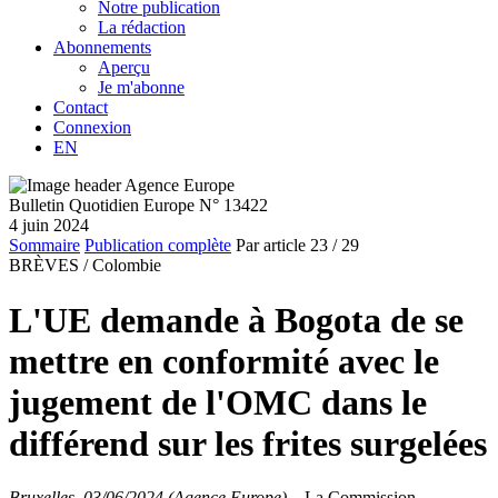
Notre publication
La rédaction
Abonnements
Aperçu
Je m'abonne
Contact
Connexion
EN
Bulletin Quotidien Europe N° 13422
4 juin 2024
Sommaire
Publication complète
Par article
23
/ 29
BRÈVES /
Colombie
L'UE demande à Bogota de se
mettre en conformité avec le
jugement de l'OMC dans le
différend sur les frites surgelées
Bruxelles, 03/06/2024 (Agence Europe)
–
La Commission