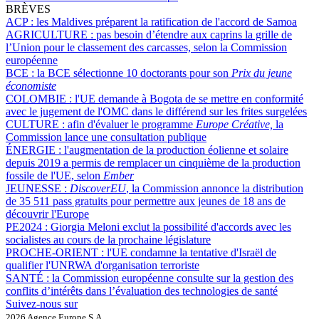
BRÈVES
ACP :
les Maldives préparent la ratification de l'accord de Samoa
AGRICULTURE :
pas besoin d’étendre aux caprins la grille de
l’Union pour le classement des carcasses, selon la Commission
européenne
BCE :
la BCE sélectionne 10 doctorants pour son
Prix du jeune
économiste
COLOMBIE :
l'UE demande à Bogota de se mettre en conformité
avec le jugement de l'OMC dans le différend sur les frites surgelées
CULTURE :
afin d'évaluer le programme
Europe Créative,
la
Commission lance une consultation publique
ÉNERGIE :
l'augmentation de la production éolienne et solaire
depuis 2019 a permis de remplacer un cinquième de la production
fossile de l'UE, selon
Ember
JEUNESSE :
DiscoverEU
, la Commission annonce la distribution
de 35 511 pass gratuits pour permettre aux jeunes de 18 ans de
découvrir l'Europe
PE2024 :
Giorgia Meloni exclut la possibilité d'accords avec les
socialistes au cours de la prochaine législature
PROCHE-ORIENT :
l'UE condamne la tentative d'Israël de
qualifier l'UNRWA d'organisation terroriste
SANTÉ :
la Commission européenne consulte sur la gestion des
conflits d’intérêts dans l’évaluation des technologies de santé
Suivez-nous sur
2026 Agence Europe S.A.