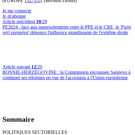
(EUROPE
13271/2
).
(Bernard Denuit)
Je me connecte
Je m'abonne
Article précédent
10
/29
PE2024 :
face aux rapprochements entre le PPE et le CRE, le '
Parti
vert européen
' dénonce l'influence grandissante de l'extrême droite
Article suivant
12
/29
BOSNIE-HERZÉGOVINE :
la Commission encourage Sarajevo à
continuer ses réformes en vue de l'accession à l'Union européenne
Sommaire
POLITIQUES SECTORIELLES