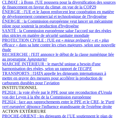
CLIMAT :
à Bonn, l'UE poussera pour la diversification des sources
de financement en faveur du climat, en vue de la COP29
ÉNERGIE :
l'UE et le Japon renforcent leur coopération en matière
de développement commercial et technologique de l'hydrogène
ÉNERGIE :
la Commission européenne veut lancer un mécanisme
pilote pour soutenir la production d'hydrogène
SANTÉ :
la Commission européenne salue l'accord sur des règles
plus strictes en matière de sécurité sanitaire mondiale
PROTECTION CIVILE :
l'UE est «
mieux préparée
» et «
plus
efficace
» dans sa lutte contre les crises majeures, selon une nouvelle
étude
RECHERCHE :
l'EIT annonce le début de la classe numérique liée
au programme
Jumpstarter
MARCHÉ INTÉRIEUR :
le marché unique a besoin d'une
harmonisation des règles, selon un rapport de l'
ECIPE
TRANSPORTS :
l'
IATA
appelle les dirigeants internationaux à
mettre en œuvre des mesures pour accélérer la production de
carburants durables pour l’aviation
INSTITUTIONNEL
PE2024 :
la voie rêvée par le PPE pour une reconduction d'Ursula
von der Leyen à la tête de la Commission européenne
PE2024 :
face aux rapprochements entre le PPE et le CRE, le '
Parti
vert européen
' dénonce l'influence grandissante de l'extrême droite
ACTION EXTÉRIEURE
PROCHE-ORIENT :
les dirigeants de l’UE soutiennent le plan de