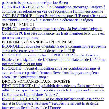
paix en trois phases annoncé par Joe Biden
BOSNIE-HERZÉGOVINE :
la Commission encourage Sarajevo à
continuer ses réformes en vue de l'accession à l'Union européenne
ASIE-PACIFIQUE :
Josep Borrell estime que l’UE peut offrir «
une
contribution unique
» à la sécurité et la défense de la région
SOCIAL - EMPLOI
EMPLOI :
comités d'entreprise européens, la Présidence belge du
Conseil de l'UE espère convaincre les États membres le 5 juin avec
un nouveau compromis
ÉCONOMIE - FINANCES - ENTREPRISES
ÉCONOMIE :
nouvelles orientations de la Commission européenne
sur la mise en œuvre du Plan de relance de l'UE
FISCALITÉ :
le cadre inclusif de l'OCDE/G20 contre l’érosion
fiscale vise la signature de la Convention multilatérale de la réforme
internationale d'ici fin juin
FISCALITÉ :
l’écart d'imposition entre les contribuables sans et
avec enfants est particulièrement élevé dans les pays européens,
selon
Tax Foundation Europe
DROITS FONDAMENTAUX - SOCIÉTÉ
ÉTAT DE DROIT :
Hadja Lahbib demande aux États membres de
réfléchir à suspendre les droits de vote de la Hongrie au Conseil de
l'UE à travers la procédure 'Article 7'
ÉGALITÉ DE GENRES :
l'association internationale lesbienne et
gay et la
Conférence lesbienne* européenne
saluent la stratégie
intersectionelle du Conseil de l'Europe