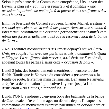
Selon la présidente de la Commission européenne, Ursula von der
Leyen, le plan est «
équilibré et réaliste »
et il constitue «
une
occasion importante de mettre fin à la guerre et aux souffrances des
civils à Gaza ».
Enfin, le Président du Conseil européen, Charles Michel, a estimé «
essentiel que cela ouvre la voie à des pourparlers sur une solution à
long terme, notamment une cessation permanente des hostilités et le
retrait des forces israéliennes ainsi que la reconstruction de la bande
de Gaza ».
« Nous sommes reconnaissants des efforts déployés par les États-
Unis, en coopération avec des partenaires clés, notamment le Qatar
et l'Égypte. La souffrance doit cesser »,
a-t-il écrit sur
X
vendredi,
appelant toutes les parties à saisir cette «
occasion de paix
».
Lundi 3 juin, des bombardements meurtriers ont encore touché
Rafah. Tandis que le
Hamas
a dit considérer «
positivement
» la
feuille de route, le Premier ministre israélien, Benjamin Netanyahu,
a répété sa détermination à poursuivre la guerre jusqu'à la «
destruction
» du
Hamas
, a rapporté l'
AFP
.
Lundi, l'ONU a indiqué qu'environ 55% des bâtiments de la bande
de Gaza avaient été endommagés ou détruits depuis l'attaque des
commandos du mouvement islamiste palestinien en octobre dernier