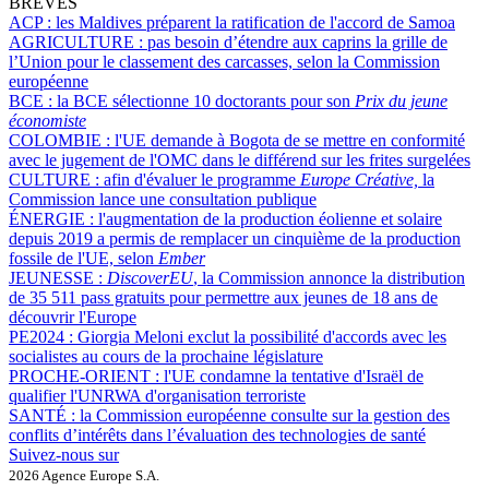
BRÈVES
ACP :
les Maldives préparent la ratification de l'accord de Samoa
AGRICULTURE :
pas besoin d’étendre aux caprins la grille de
l’Union pour le classement des carcasses, selon la Commission
européenne
BCE :
la BCE sélectionne 10 doctorants pour son
Prix du jeune
économiste
COLOMBIE :
l'UE demande à Bogota de se mettre en conformité
avec le jugement de l'OMC dans le différend sur les frites surgelées
CULTURE :
afin d'évaluer le programme
Europe Créative,
la
Commission lance une consultation publique
ÉNERGIE :
l'augmentation de la production éolienne et solaire
depuis 2019 a permis de remplacer un cinquième de la production
fossile de l'UE, selon
Ember
JEUNESSE :
DiscoverEU
, la Commission annonce la distribution
de 35 511 pass gratuits pour permettre aux jeunes de 18 ans de
découvrir l'Europe
PE2024 :
Giorgia Meloni exclut la possibilité d'accords avec les
socialistes au cours de la prochaine législature
PROCHE-ORIENT :
l'UE condamne la tentative d'Israël de
qualifier l'UNRWA d'organisation terroriste
SANTÉ :
la Commission européenne consulte sur la gestion des
conflits d’intérêts dans l’évaluation des technologies de santé
Suivez-nous sur
2026 Agence Europe S.A.