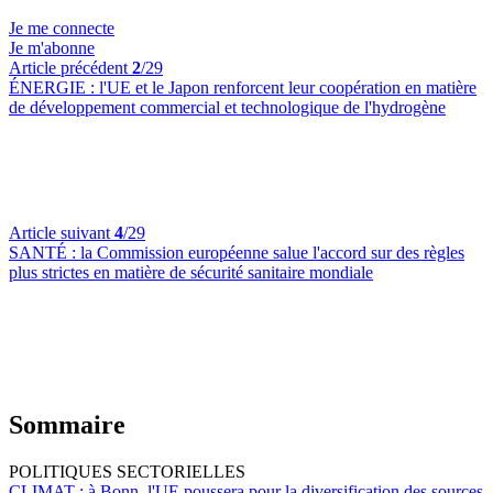
Je me connecte
Je m'abonne
Article précédent
2
/29
ÉNERGIE :
l'UE et le Japon renforcent leur coopération en matière
de développement commercial et technologique de l'hydrogène
Article suivant
4
/29
SANTÉ :
la Commission européenne salue l'accord sur des règles
plus strictes en matière de sécurité sanitaire mondiale
Sommaire
POLITIQUES SECTORIELLES
CLIMAT :
à Bonn, l'UE poussera pour la diversification des sources