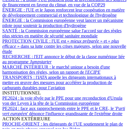
de financement en faveur du climat, en vue de la COP29
ÉNERGIE :
l'UE et le Japon renforcent leur coopération en matière
de développement commercial et technologique de l'hydrogène
ÉNERGIE :
la Commission européenne veut lancer un mécanisme
pilote pour soutenir la production d'hydrogène
SANTÉ :
la Commission européenne salue l'accord sur des règles
plus strictes en matière de sécurité sanitaire mondiale
PROTECTION CIVILE :
l'UE est «
mieux préparée
» et «
plus
efficace
» dans sa lutte contre les crises majeures, selon une nouvelle
étude
RECHERCHE :
l'EIT annonce le début de la classe numérique liée
au programme
Jumpstarter
MARCHÉ INTÉRIEUR :
le marché unique a besoin d'une
harmonisation des règles, selon un rapport de l'
ECIPE
TRANSPORTS :
l'
IATA
appelle les dirigeants internationaux à
mettre en œuvre des mesures pour accélérer la production de
carburants durables pour l’aviation
INSTITUTIONNEL
PE2024 :
la voie rêvée par le PPE pour une reconduction d'Ursula
von der Leyen à la tête de la Commission européenne
PE2024 :
face aux rapprochements entre le PPE et le CRE, le '
Parti
vert européen
' dénonce l'influence grandissante de l'extrême droite
ACTION EXTÉRIEURE
PROCHE-ORIENT :
les dirigeants de l’UE soutiennent le plan de