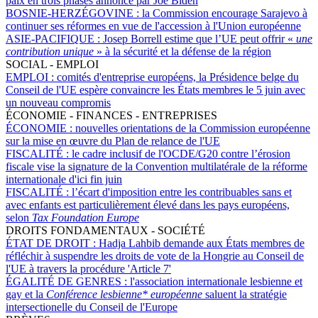
paix en trois phases annoncé par Joe Biden
BOSNIE-HERZÉGOVINE :
la Commission encourage Sarajevo à
continuer ses réformes en vue de l'accession à l'Union européenne
ASIE-PACIFIQUE :
Josep Borrell estime que l’UE peut offrir «
une
contribution unique
» à la sécurité et la défense de la région
SOCIAL - EMPLOI
EMPLOI :
comités d'entreprise européens, la Présidence belge du
Conseil de l'UE espère convaincre les États membres le 5 juin avec
un nouveau compromis
ÉCONOMIE - FINANCES - ENTREPRISES
ÉCONOMIE :
nouvelles orientations de la Commission européenne
sur la mise en œuvre du Plan de relance de l'UE
FISCALITÉ :
le cadre inclusif de l'OCDE/G20 contre l’érosion
fiscale vise la signature de la Convention multilatérale de la réforme
internationale d'ici fin juin
FISCALITÉ :
l’écart d'imposition entre les contribuables sans et
avec enfants est particulièrement élevé dans les pays européens,
selon
Tax Foundation Europe
DROITS FONDAMENTAUX - SOCIÉTÉ
ÉTAT DE DROIT :
Hadja Lahbib demande aux États membres de
réfléchir à suspendre les droits de vote de la Hongrie au Conseil de
l'UE à travers la procédure 'Article 7'
ÉGALITÉ DE GENRES :
l'association internationale lesbienne et
gay et la
Conférence lesbienne* européenne
saluent la stratégie
intersectionelle du Conseil de l'Europe