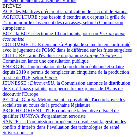
intersectionelle du Conseil de l'Europe
BRÈVES
ACP :
les Maldives préparent la ratification de l'accord de Samoa
AGRICULTURE :
pas besoin d’étendre aux caprins la grille de
l’Union pour le classement des carcasses, selon la Commission
européenne
BCE :
la BCE sélectionne 10 doctorants pour son
Prix du jeune
économiste
COLOMBIE :
l'UE demande à Bogota de se mettre en conformité
avec le jugement de l'OMC dans le différend sur les frites surgelées
CULTURE :
afin d'évaluer le programme
Europe Créative,
la
Commission lance une consultation publique
ÉNERGIE :
l'augmentation de la production éolienne et solaire
depuis 2019 a permis de remplacer un cinquième de la production
fossile de l'UE, selon
Ember
JEUNESSE :
DiscoverEU
, la Commission annonce la distribution
de 35 511 pass gratuits pour permettre aux jeunes de 18 ans de
découvrir l'Europe
PE2024 :
Giorgia Meloni exclut la possibilité d'accords avec les
socialistes au cours de la prochaine législature
PROCHE-ORIENT :
l'UE condamne la tentative d'Israël de
qualifier l'UNRWA d'organisation terroriste
SANTÉ :
la Commission européenne consulte sur la gestion des
conflits d’intérêts dans l’évaluation des technologies de santé
Suivez-nous sur