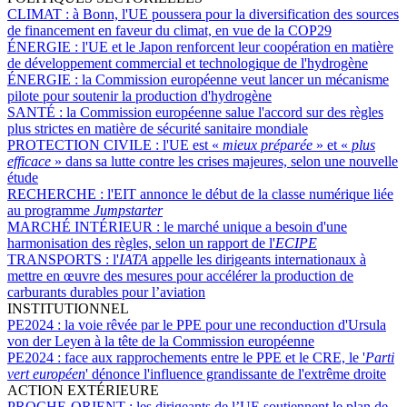
CLIMAT :
à Bonn, l'UE poussera pour la diversification des sources
de financement en faveur du climat, en vue de la COP29
ÉNERGIE :
l'UE et le Japon renforcent leur coopération en matière
de développement commercial et technologique de l'hydrogène
ÉNERGIE :
la Commission européenne veut lancer un mécanisme
pilote pour soutenir la production d'hydrogène
SANTÉ :
la Commission européenne salue l'accord sur des règles
plus strictes en matière de sécurité sanitaire mondiale
PROTECTION CIVILE :
l'UE est «
mieux préparée
» et «
plus
efficace
» dans sa lutte contre les crises majeures, selon une nouvelle
étude
RECHERCHE :
l'EIT annonce le début de la classe numérique liée
au programme
Jumpstarter
MARCHÉ INTÉRIEUR :
le marché unique a besoin d'une
harmonisation des règles, selon un rapport de l'
ECIPE
TRANSPORTS :
l'
IATA
appelle les dirigeants internationaux à
mettre en œuvre des mesures pour accélérer la production de
carburants durables pour l’aviation
INSTITUTIONNEL
PE2024 :
la voie rêvée par le PPE pour une reconduction d'Ursula
von der Leyen à la tête de la Commission européenne
PE2024 :
face aux rapprochements entre le PPE et le CRE, le '
Parti
vert européen
' dénonce l'influence grandissante de l'extrême droite
ACTION EXTÉRIEURE
PROCHE-ORIENT :
les dirigeants de l’UE soutiennent le plan de