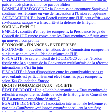
paix en trois phases annoncé par Joe Biden
BOSNIE-HERZÉGOVINE :
la Commission encourage Sarajevo à
continuer ses réformes en vue de l'accession à l'Union européenne
ASIE-PACIFIQUE :
Josep Borrell estime que l’UE peut offrir «
une
contribution unique
» à la sécurité et la défense de la région
SOCIAL - EMPLOI
EMPLOI :
comités d'entreprise européens, la Présidence belge du
Conseil de l'UE espère convaincre les États membres le 5 juin avec
un nouveau compromis
ÉCONOMIE - FINANCES - ENTREPRISES
ÉCONOMIE :
nouvelles orientations de la Commission européenne
sur la mise en œuvre du Plan de relance de l'UE
FISCALITÉ :
le cadre inclusif de l'OCDE/G20 contre l’érosion
fiscale vise la signature de la Convention multilatérale de la réforme
internationale d'ici fin juin
FISCALITÉ :
l’écart d'imposition entre les contribuables sans et
avec enfants est particulièrement élevé dans les pays européens,
selon
Tax Foundation Europe
DROITS FONDAMENTAUX - SOCIÉTÉ
ÉTAT DE DROIT :
Hadja Lahbib demande aux États membres de
réfléchir à suspendre les droits de vote de la Hongrie au Conseil de
l'UE à travers la procédure 'Article 7'
ÉGALITÉ DE GENRES :
l'association internationale lesbienne et
gay et la
Conférence lesbienne* européenne
saluent la stratégie