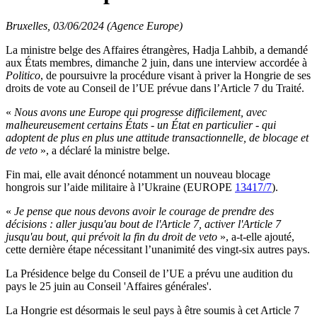
Bruxelles, 03/06/2024 (Agence Europe)
La ministre belge des Affaires étrangères, Hadja Lahbib, a demandé
aux États membres, dimanche 2 juin, dans une interview accordée à
Politico
, de poursuivre la procédure visant à priver la Hongrie de ses
droits de vote au Conseil de l’UE prévue dans l’Article 7 du Traité.
«
Nous avons une Europe qui progresse difficilement, avec
malheureusement certains États - un État en particulier - qui
adoptent de plus en plus une attitude transactionnelle, de blocage et
de veto
», a déclaré la ministre belge.
Fin mai, elle avait dénoncé notamment un nouveau blocage
hongrois sur l’aide militaire à l’Ukraine (EUROPE
13417/7
).
«
Je pense que nous devons avoir le courage de prendre des
décisions : aller jusqu'au bout de l'Article 7, activer l'Article 7
jusqu'au bout, qui prévoit la fin du droit de veto
», a-t-elle ajouté,
cette dernière étape nécessitant l’unanimité des vingt-six autres pays.
La Présidence belge du Conseil de l’UE a prévu une audition du
pays le 25 juin au Conseil 'Affaires générales'.
La Hongrie est désormais le seul pays à être soumis à cet Article 7