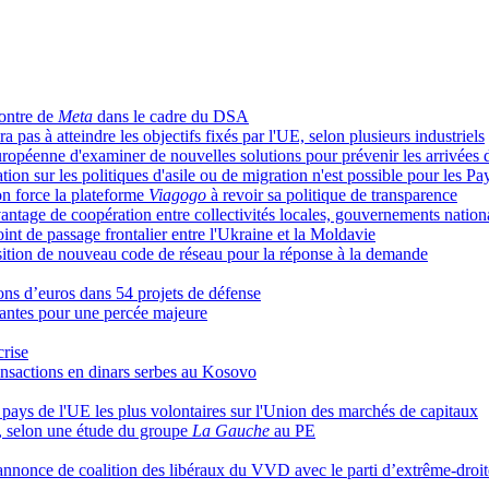
contre de
Meta
dans le cadre du DSA
ra pas à atteindre les objectifs fixés par l'UE, selon plusieurs industriels
péenne d'examiner de nouvelles solutions pour prévenir les arrivées 
n sur les politiques d'asile ou de migration n'est possible pour les P
on force la plateforme
Viagogo
à revoir sa politique de transparence
antage de coopération entre collectivités locales, gouvernements nationa
t de passage frontalier entre l'Ukraine et la Moldavie
position de nouveau code de réseau pour la réponse à la demande
ions d’euros dans 54 projets de défense
isantes pour une percée majeure
crise
ransactions en dinars serbes au Kosovo
pays de l'UE les plus volontaires sur l'Union des marchés de capitaux
, selon une étude du groupe
La Gauche
au PE
’annonce de coalition des libéraux du VVD avec le parti d’extrême-dro