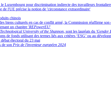
 le Luxembourg pour discrimination indirecte des travailleurs frontalier
ce de l'UE précise la notion de 'circonstance extraordinaire'
duits chinois
des biens culturels en cas de conflit armé, la Commission réaffirme so
enant un chapitre '
REPowerEU
'
Technological University of the Shannon
, sont les lauréats du
'Gender 
noms de fonds utilisant des termes liés aux critères ‘ESG’ ou au dévelo
débat électoral du 23 mai
es de son
Prix de l'inventeur européen 2024