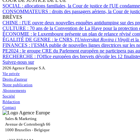
COUR DE JUSTICE DE L'UE
SOCIAL :
allocations familiales, la Cour de justice de l'UE condamne
CONSOMMATEURS :
droits des passagers aériens, la Cour de justi
BRÈVES
CHINE :
l'UE ouvre deux nouvelles enquêtes antidumping sur des pro
CULTURE :
70 ans de la Convention de La Haye pour la protection 
ÉCONOMIE :
le Luxembourg présente un plan de relance révisé cont
ÉGALITÉ DE GENRE :
le CNRS, l'
Universitat Rovira i Virgili
et la
FINANCES :
l’ESMA publie de nouvelles lignes directrices sur les 
PE2024 :
le groupe CRE du Parlement européen ne participera pas au 
RECHERCHE :
l'Office européen des brevets dévoile les 12 finalist
Suivez-nous sur
2026 Agence Europe S.A.
Vie privée
Droits d'auteur
Notre publication
Abonnements
Société
Rédaction
Contact
Sales & Marketing
Avenue de Cortenbergh 66
1000 Bruxelles - Belgique