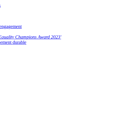
s
n engagement
Equality Champions Award 2023'
ppement durable