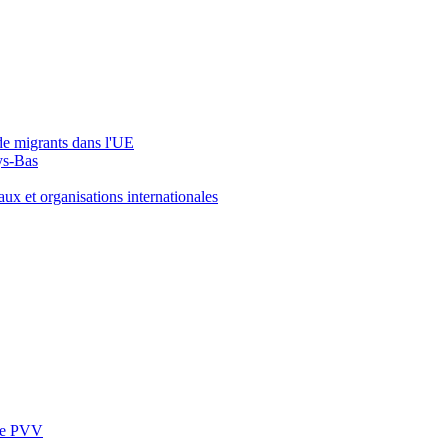
de migrants dans l'UE
ays-Bas
ux et organisations internationales
ite PVV