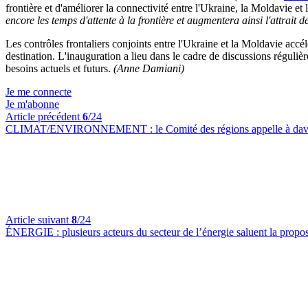
frontière et d'améliorer la connectivité entre l'Ukraine, la Moldavie e
encore les temps d'attente à la frontière et augmentera ainsi l'attrait d
Les contrôles frontaliers conjoints entre l'Ukraine et la Moldavie accé
destination. L'inauguration a lieu dans le cadre de discussions réguliè
besoins actuels et futurs.
(Anne Damiani)
Je me connecte
Je m'abonne
Article précédent
6
/24
CLIMAT/ENVIRONNEMENT :
le Comité des régions appelle à dav
Article suivant
8
/24
ÉNERGIE :
plusieurs acteurs du secteur de l’énergie saluent la pro