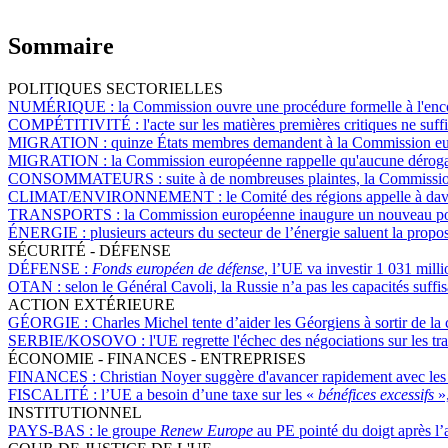
Sommaire
POLITIQUES SECTORIELLES
NUMÉRIQUE :
la Commission ouvre une procédure formelle à l'en
COMPÉTITIVITÉ :
l'acte sur les matières premières critiques ne suffi
MIGRATION :
quinze États membres demandent à la Commission euro
MIGRATION :
la Commission européenne rappelle qu'aucune dérogatio
CONSOMMATEURS :
suite à de nombreuses plaintes, la Commissi
CLIMAT/ENVIRONNEMENT :
le Comité des régions appelle à dav
TRANSPORTS :
la Commission européenne inaugure un nouveau poin
ÉNERGIE :
plusieurs acteurs du secteur de l’énergie saluent la pro
SÉCURITÉ - DÉFENSE
DÉFENSE :
Fonds européen de défense
, l’UE va investir 1 031 mill
OTAN :
selon le Général Cavoli, la Russie n’a pas les capacités suff
ACTION EXTÉRIEURE
GÉORGIE :
Charles Michel tente d’aider les Géorgiens à sortir de la 
SERBIE/KOSOVO :
l'UE regrette l'échec des négociations sur les t
ÉCONOMIE - FINANCES - ENTREPRISES
FINANCES :
Christian Noyer suggère d'avancer rapidement avec les 
FISCALITÉ :
l’UE a besoin d’une taxe sur les «
bénéfices excessifs
»
INSTITUTIONNEL
PAYS-BAS :
le groupe
Renew Europe
au PE pointé du doigt après l