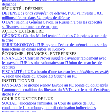
demande
SÉCURITÉ - DÉFENSE
DÉFENSE :
Fonds européen de défense
, l’UE va investir 1 031
millions d’euros dans 54 projets de défense
OTAN :
selon le Général Cavoli, la Russie n’a pas les capacités
suffisantes pour une percée majeure
ACTION EXTÉRIEURE
GÉORGIE :
Charles Michel tente d’aider les Géorgiens à sortir de
la crise
SERBIE/KOSOVO :
l'UE regrette l'échec des négociations sur les
transactions en dinars serbes au Kosovo
ÉCONOMIE - FINANCES - ENTREPRISES
FINANCES :
Christian Noyer suggère d'avancer rapidement avec
les pays de l'UE les plus volontaires sur l'Union des marchés de
capitaux
FISCALITÉ :
l’UE a besoin d’une taxe sur les «
bénéfices excessifs
», selon une étude du groupe
La Gauche
au PE
INSTITUTIONNEL
PAYS-BAS :
le groupe
Renew Europe
au PE pointé du doigt après
l’annonce de coalition des libéraux du VVD avec le parti d’extrême-
droite PVV
COUR DE JUSTICE DE L'UE
SOCIAL :
allocations familiales, la Cour de justice de l'UE
condamne le Luxembourg pour discrimination indirecte des