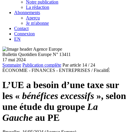
Notre publication
La rédaction
Abonnements
Aperçu
Je m'abonne
Contact
Connexion
EN
Bulletin Quotidien Europe N° 13411
17 mai 2024
Sommaire
Publication complète
Par article
14
/ 24
ÉCONOMIE - FINANCES - ENTREPRISES /
FiscalitÉ
L’UE a besoin d’une taxe sur
les «
bénéfices excessifs
», selon
une étude du groupe
La
Gauche
au PE
Bruxelles, 16/05/2024 (Agence Europe)