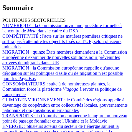
Sommaire
POLITIQUES SECTORIELLES
NUMÉRIQUE :
la Commission ouvre une procédure formelle à
l'encontre de
Meta
dans le cadre du DSA
COMPÉTITIVITÉ :
l'acte sur les matières premières critiques ne
suffira pas à atteindre les objectifs fixés par l'UE, selon plusieurs
industriels
MIGRATION :
quinze États membres demandent à la Commission
européenne d'examiner de nouvelles solutions pour prévenir les
arrivées de migrants dans l'UE
MIGRATION :
la Commission européenne rappelle qu'aucune
dérogation sur les politiques d'asile ou de migration n'est possible
pour les Pays-Bas
CONSOMMATEURS :
suite à de nombreuses plaintes, la
Commission force la plateforme
Viagogo
à revoir sa politique de
transparence
CLIMAT/ENVIRONNEMENT :
le Comité des régions appelle à
davantage de coopération entre collectivités locales, gouvernements
nationaux et organisations internationales
TRANSPORTS :
la Commission européenne inaugure un nouveau
point de passage frontalier entre l'Ukraine et la Moldavie
ÉNERGIE :
plusieurs acteurs du secteur de l’énergie saluent la
proposition de nouveau code de réseau pour la réponse à la