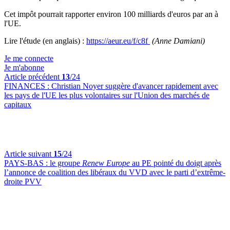
Cet impôt pourrait rapporter environ 100 milliards d'euros par an à
l'UE.
Lire l'étude (en anglais) :
https://aeur.eu/f/c8f
(Anne Damiani)
Je me connecte
Je m'abonne
Article précédent
13
/24
FINANCES :
Christian Noyer suggère d'avancer rapidement avec
les pays de l'UE les plus volontaires sur l'Union des marchés de
capitaux
Article suivant
15
/24
PAYS-BAS :
le groupe
Renew Europe
au PE pointé du doigt après
l’annonce de coalition des libéraux du VVD avec le parti d’extrême-
droite PVV