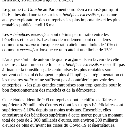
Le groupe
La Gauche
au Parlement européen a exposé pourquoi
l'UE a besoin d'une taxe sur les «
bénéfices excessifs
», dans une
analyse exploratoire des entreprises les plus importantes et les plus
rentables publiée jeudi 16 mai.
Les «
bénéfices excessifs
» sont définis par un ratio entre les
bénéfices et les actifs. Les taux de rendement sont considérés
comme «
normaux
» lorsque ce ratio atteint une limite de 10% et
comme «
excessifs
» lorsque ce ratio atteint une limite de 15%.
L’analyse s’articule autour de quatre arguments en faveur de cette
mesure : - taxer une seule fois les «
bénéfices excessifs
» ne suffit pas
à financer la transition ; - les entreprises les plus rentables sont
souvent celles qui échappent le plus à l'impôt ; - la réglementation et
les mesures
antitrust
ne suffisent pas à contrôler le pouvoir des
entreprises ; - les plus grandes entreprises sont trop grandes pour le
bon fonctionnement des marchés et de la démocratie.
Cette étude a identifié 209 entreprises dont le chiffre d'affaires est
supérieur à 20 milliards d'euros et dont les marges bénéficiaires sont
supérieures à 10% depuis au moins trois ans. Ensemble, elles
enregistrent des bénéfices supérieurs à cette marge pour un montant
total de près de 2 000 milliards d'euros, soit environ 300 milliards
d'euros de plus qu’avant les crises du Covid-19 et énergétiques.