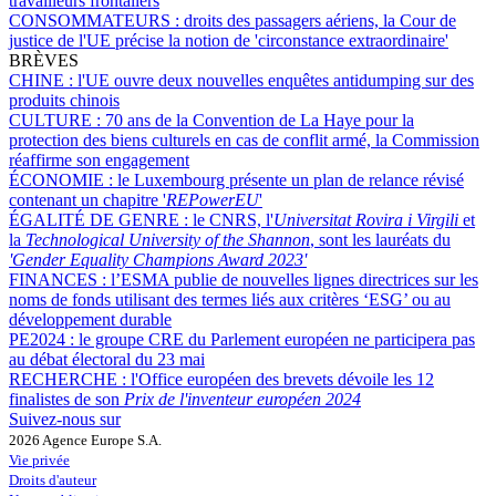
travailleurs frontaliers
CONSOMMATEURS :
droits des passagers aériens, la Cour de
justice de l'UE précise la notion de 'circonstance extraordinaire'
BRÈVES
CHINE :
l'UE ouvre deux nouvelles enquêtes antidumping sur des
produits chinois
CULTURE :
70 ans de la Convention de La Haye pour la
protection des biens culturels en cas de conflit armé, la Commission
réaffirme son engagement
ÉCONOMIE :
le Luxembourg présente un plan de relance révisé
contenant un chapitre '
REPowerEU
'
ÉGALITÉ DE GENRE :
le CNRS, l'
Universitat Rovira i Virgili
et
la
Technological University of the Shannon
, sont les lauréats du
'Gender Equality Champions Award 2023'
FINANCES :
l’ESMA publie de nouvelles lignes directrices sur les
noms de fonds utilisant des termes liés aux critères ‘ESG’ ou au
développement durable
PE2024 :
le groupe CRE du Parlement européen ne participera pas
au débat électoral du 23 mai
RECHERCHE :
l'Office européen des brevets dévoile les 12
finalistes de son
Prix de l'inventeur européen 2024
Suivez-nous sur
2026 Agence Europe S.A.
Vie privée
Droits d'auteur