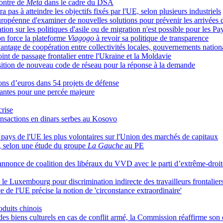
contre de
Meta
dans le cadre du DSA
ra pas à atteindre les objectifs fixés par l'UE, selon plusieurs industriels
péenne d'examiner de nouvelles solutions pour prévenir les arrivées 
n sur les politiques d'asile ou de migration n'est possible pour les P
on force la plateforme
Viagogo
à revoir sa politique de transparence
antage de coopération entre collectivités locales, gouvernements nationa
t de passage frontalier entre l'Ukraine et la Moldavie
position de nouveau code de réseau pour la réponse à la demande
ions d’euros dans 54 projets de défense
isantes pour une percée majeure
crise
ransactions en dinars serbes au Kosovo
pays de l'UE les plus volontaires sur l'Union des marchés de capitaux
, selon une étude du groupe
La Gauche
au PE
’annonce de coalition des libéraux du VVD avec le parti d’extrême-dro
 le Luxembourg pour discrimination indirecte des travailleurs frontalier
ce de l'UE précise la notion de 'circonstance extraordinaire'
duits chinois
des biens culturels en cas de conflit armé, la Commission réaffirme so