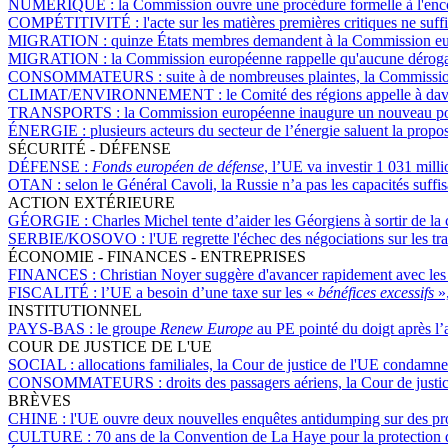
NUMÉRIQUE :
la Commission ouvre une procédure formelle à l'en
COMPÉTITIVITÉ :
l'acte sur les matières premières critiques ne suffi
MIGRATION :
quinze États membres demandent à la Commission euro
MIGRATION :
la Commission européenne rappelle qu'aucune dérogatio
CONSOMMATEURS :
suite à de nombreuses plaintes, la Commissi
CLIMAT/ENVIRONNEMENT :
le Comité des régions appelle à dav
TRANSPORTS :
la Commission européenne inaugure un nouveau poin
ÉNERGIE :
plusieurs acteurs du secteur de l’énergie saluent la pro
SÉCURITÉ - DÉFENSE
DÉFENSE :
Fonds européen de défense
, l’UE va investir 1 031 mill
OTAN :
selon le Général Cavoli, la Russie n’a pas les capacités suff
ACTION EXTÉRIEURE
GÉORGIE :
Charles Michel tente d’aider les Géorgiens à sortir de la 
SERBIE/KOSOVO :
l'UE regrette l'échec des négociations sur les t
ÉCONOMIE - FINANCES - ENTREPRISES
FINANCES :
Christian Noyer suggère d'avancer rapidement avec les 
FISCALITÉ :
l’UE a besoin d’une taxe sur les «
bénéfices excessifs
»
INSTITUTIONNEL
PAYS-BAS :
le groupe
Renew Europe
au PE pointé du doigt après l
COUR DE JUSTICE DE L'UE
SOCIAL :
allocations familiales, la Cour de justice de l'UE condamne
CONSOMMATEURS :
droits des passagers aériens, la Cour de justi
BRÈVES
CHINE :
l'UE ouvre deux nouvelles enquêtes antidumping sur des pro
CULTURE :
70 ans de la Convention de La Haye pour la protection 