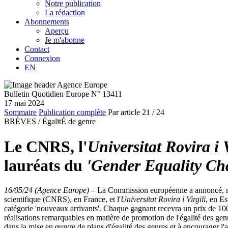
Notre publication
La rédaction
Abonnements
Aperçu
Je m'abonne
Contact
Connexion
EN
Bulletin Quotidien Europe N° 13411
17 mai 2024
Sommaire
Publication complète
Par article
21
/ 24
BRÈVES /
ÉgalitÉ de genre
Le CNRS, l'
Universitat Rovira i 
lauréats du
'Gender Equality Ch
16/05/24 (Agence Europe)
–
La Commission européenne a annoncé, merc
scientifique (CNRS), en France, et l'
Universitat Rovira i Virgili
, en Es
catégorie 'nouveaux arrivants'. Chaque gagnant recevra un prix de 100 0
réalisations remarquables en matière de promotion de l'égalité des gen
dans la mise en œuvre de plans d'égalité des genres et à encourager l