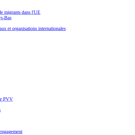
de migrants dans l'UE
ays-Bas
ux et organisations internationales
ite PVV
s
n engagement