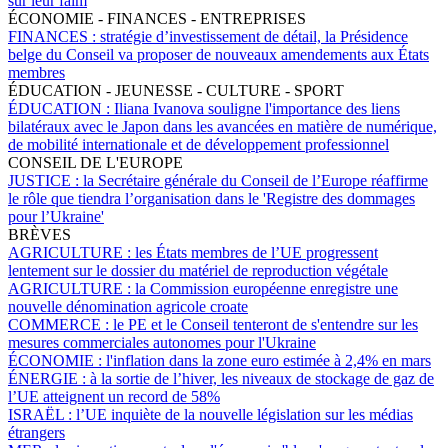
sur leur faim
ÉCONOMIE - FINANCES - ENTREPRISES
FINANCES :
stratégie d’investissement de détail, la Présidence
belge du Conseil va proposer de nouveaux amendements aux États
membres
ÉDUCATION - JEUNESSE - CULTURE - SPORT
ÉDUCATION :
Iliana Ivanova souligne l'importance des liens
bilatéraux avec le Japon dans les avancées en matière de numérique,
de mobilité internationale et de développement professionnel
CONSEIL DE L'EUROPE
JUSTICE :
la Secrétaire générale du Conseil de l’Europe réaffirme
le rôle que tiendra l’organisation dans le 'Registre des dommages
pour l’Ukraine'
BRÈVES
AGRICULTURE :
les États membres de l’UE progressent
lentement sur le dossier du matériel de reproduction végétale
AGRICULTURE :
la Commission européenne enregistre une
nouvelle dénomination agricole croate
COMMERCE :
le PE et le Conseil tenteront de s'entendre sur les
mesures commerciales autonomes pour l'Ukraine
ÉCONOMIE :
l'inflation dans la zone euro estimée à 2,4% en mars
ÉNERGIE :
à la sortie de l’hiver, les niveaux de stockage de gaz de
l’UE atteignent un record de 58%
ISRAËL :
l’UE inquiète de la nouvelle législation sur les médias
étrangers