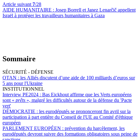
Article suivant
7
/28
AIDE HUMANITAIRE :
Josep Borrell et Janez Lenarčič appellent
Israël à protéger les travailleurs humanitaires à Gaza
Sommaire
SÉCURITÉ - DÉFENSE
OTAN :
les Alliés discutent d’une aide de 100 milliards d’euros sur
5 ans pour l'Ukraine
INSTITUTIONNEL
Interview PE2024 :
Bas Eickhout affirme que les Verts européens
sont «
prêts
», malgré les difficultés autour de la défense du 'Pacte
vert'
DÉMOCRATIE :
les eurodéputés se prononceront fin avril sur la
participation à part entière du Conseil de l'UE au Comité d'éthique
européen
PARLEMENT EUROPÉEN :
prévention du harcèlement, les
eurodéputés devront suivre des formations obligatoires sous peine de
sanctions