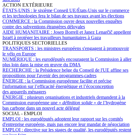
ACTION EXTÉRIEURE
ÉTATS-UNIS :
le sixième Conseil UE/États-Unis sur le commerce
et les technologies fera le bilan de ses travaux avant les élections
COMMERCE :
la Commission ouvre deux nouvelles enquêtes
contre des subventions étrangères déloyales
AIDE HUMANITAIRE :
Josep Borrell et Janez Lenarčič appellent
Israël à protéger les travailleurs humanitaires à Gaza
POLITIQUES SECTORIELLES
TRANSPORTS :
les ministres européens s'engagent à promouvoir
le vélo en Europe
NUMÉRIQUE :
les eurodéputés encouragent la Commission à aller
plus loin dans la mise en œuvre du DMA
RECHERCHE :
la Présidence belge du Conseil de l'UE affine ses
propositions pour l'avenir des programmes-cadres
ÉNERGIE :
la Commission européenne facilite et précise
l'information sur l’efficacité énergétique et l’écoconception
des appareils ménagers
ÉNERGIE :
plusieurs organisations et industriels demandent à la
Commission européenne une «
définition solide
» de l’hydrogène
bas carbone dans un nouvel acte délégué
SOCIAL - EMPLOI
EMPLOI :
les eurodéputés adoptent leur rapport sur les comités
d'entreprise européens, mais pas encore leur mandat de négociation
EMPLOI :
directive sur les stages de qualité, les eurodéputés restent