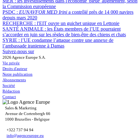
MER :
les investissements dans l'économie 'bleue' augmentent, selon
la Commission européenne
PSDC :
EUNAVFOR MED Irini
a contrôlé près de 14 000 navires
depuis mars 2020
RECHERCHE :
l'EIT ouvre un guichet unique en Lettonie
SANTÉ ANIMALE :
les États membres de l’UE pourraient
s’accorder en juin sur les règles de bien-être des chiens et chats
SYRIE :
l’UE condamne l’attaque contre une annexe de
l’ambassade iranienne à Damas
Suivez-nous sur
2026 Agence Europe S.A.
Vie privée
Droits d'auteur
Notre publication
Abonnements
Société
Rédaction
Contact
Sales & Marketing
Avenue de Cortenbergh 66
1000 Bruxelles - Belgique
+322 737 94 94
info@agenceurope.eu