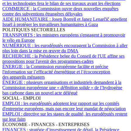
et les technologies fera le bilan de ses travaux avant les élections
COMMERCE :
la Commission ouvre deux nouvelles enquêtes
contre des subventions étrangères déloyales
AIDE HUMANITAIRE :
Josep Borrell et Janez Lenarčič appellent
Israël à protéger les travailleurs humanitaires à Gaza
POLITIQUES SECTORIELLES
TRANSPORTS :
les ministres européens s'engagent à promouvoir
le vélo en Europe
NUMÉRIQUE :
les eurodéputés encouragent la Commission à aller
plus loin dans la mise en œuvre du DMA
RECHERCHE :
la Présidence belge du Conseil de l'UE affine ses
propositions pour l'avenir des programmes-cadres
ÉNERGIE :
la Commission européenne facilite et précise
l'information sur l’efficacité énergétique et l’écoconception
des appareils ménagers
ÉNERGIE :
plusieurs organisations et industriels demandent à la
Commission européenne une «
définition solide
» de l’hydrogène
bas carbone dans un nouvel acte délégué
SOCIAL - EMPLOI
EMPLOI :
les eurodéputés adoptent leur rapport sur les comités
d'entreprise européens, mais pas encore leur mandat de négociation
EMPLOI :
directive sur les stages de qualité, les eurodéputés restent
sur leur faim
ÉCONOMIE - FINANCES - ENTREPRISES
FINANCES :
stratégie d’investissement de détail, la Présidence