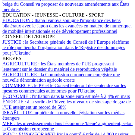
belge du Conseil va proposer de nouveaux amendements aux États
membres
ÉDUCATION - JEUNESSE - CULTURE - SPORT
ÉDUCATION :
Iliana Ivanova souligne l'importance des liens
bilatéraux avec le Japon dans les avancées en matière de numérique,
de mobilité internationale et de développement professionnel
CONSEIL DE L'EUROPE
JUSTICE :
la Secrétaire générale du Conseil de l’Europe réaffirme
le rôle que tiendra l’organisation dans le 'Registre des dommages
pour l’Ukraine'
BRÈVES
AGRICULTURE :
les États membres de l’UE progressent
lentement sur le dossier du matériel de reproduction végétale
AGRICULTURE :
la Commission européenne enregistre une
nouvelle dénomination agricole croate
COMMERCE :
le PE et le Conseil tenteront de s'entendre sur les
mesures commerciales autonomes pour l'Ukraine
ÉCONOMIE :
l'inflation dans la zone euro estimée à 2,4% en mars
ÉNERGIE :
à la sortie de l’hiver, les niveaux de stockage de gaz de
l’UE atteignent un record de 58%
ISRAËL :
l’UE inquiète de la nouvelle législation sur les médias
étrangers
MER :
les investissements dans l'économie 'bleue' augmentent, selon
la Commission européenne
PSDC :
EUNAVFOR MED Irini
a contrôlé près de 14 000 navires