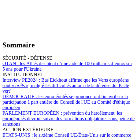
Sommaire
SÉCURITÉ - DÉFENSE
OTAN :
les Alliés discutent d’une aide de 100 milliards d’euros sur
5 ans pour l'Ukraine
INSTITUTIONNEL
Interview PE2024 :
Bas Eickhout affirme que les Verts européens
sont «
prêts
», malgré les difficultés autour de la défense du 'Pacte
vert'
DÉMOCRATIE :
les eurodéputés se prononceront fin avril sur la
participation à part entière du Conseil de l'UE au Comité d'éthique
européen
PARLEMENT EUROPÉEN :
prévention du harcèlement, les
eurodéputés devront suivre des formations obligatoires sous peine de
sanctions
ACTION EXTÉRIEURE
ÉTATS-UNIS :
le sixième Conseil UE/États-Unis sur le commerce