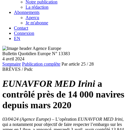
Notre publication
La rédaction
Abonnements
Aperçu
Je m'abonne
Contact
Connexion
EN
Bulletin Quotidien Europe N° 13383
4 avril 2024
Sommaire
Publication complète
Par article
25
/ 28
BRÈVES /
Psdc
EUNAVFOR MED Irini
a
contrôlé près de 14 000 navires
depuis mars 2020
03/04/24 (Agence Europe)
–
L’opération
EUNAVFOR MED Irini
,
qui a notamment pour objectif de faire respecter l’embargo sur les
armes en Libye, a annoncé, mercredi 3 avril, avoir contrôlé 13 844