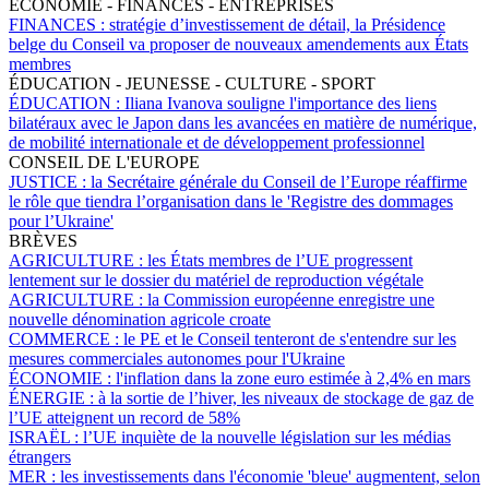
ÉCONOMIE - FINANCES - ENTREPRISES
FINANCES :
stratégie d’investissement de détail, la Présidence
belge du Conseil va proposer de nouveaux amendements aux États
membres
ÉDUCATION - JEUNESSE - CULTURE - SPORT
ÉDUCATION :
Iliana Ivanova souligne l'importance des liens
bilatéraux avec le Japon dans les avancées en matière de numérique,
de mobilité internationale et de développement professionnel
CONSEIL DE L'EUROPE
JUSTICE :
la Secrétaire générale du Conseil de l’Europe réaffirme
le rôle que tiendra l’organisation dans le 'Registre des dommages
pour l’Ukraine'
BRÈVES
AGRICULTURE :
les États membres de l’UE progressent
lentement sur le dossier du matériel de reproduction végétale
AGRICULTURE :
la Commission européenne enregistre une
nouvelle dénomination agricole croate
COMMERCE :
le PE et le Conseil tenteront de s'entendre sur les
mesures commerciales autonomes pour l'Ukraine
ÉCONOMIE :
l'inflation dans la zone euro estimée à 2,4% en mars
ÉNERGIE :
à la sortie de l’hiver, les niveaux de stockage de gaz de
l’UE atteignent un record de 58%
ISRAËL :
l’UE inquiète de la nouvelle législation sur les médias
étrangers
MER :
les investissements dans l'économie 'bleue' augmentent, selon