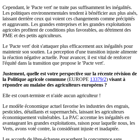
Cependant, le 'Pacte vert' ne traite pas suffisamment les inégalités.
Les politiques environnementales tendent à bénéficier aux plus aisés,
laissant derrière ceux qui voient ces changements comme précipités
et aggravants. Les grandes entreprises et les grandes exploitations
agricoles profitent de conditions plus favorables, au détriment des
PME et des petits agriculteurs.
Le 'Pacte vert' doit s'attaquer plus efficacement aux inégalités pour
maintenir son soutien. La perception d'une transition injuste alimente
la réaction négative actuelle. Pour avancer, il est vital de renforcer
l'équité dans la transition que propose le 'Pacte vert'.
Justement, quelle est votre perspective sur la récente révision de
la Politique agricole commune
(EUROPE
13379/2
)
visant à
répondre au malaise des agriculteurs européens ?
Elle est court-termiste et n'aide aucun agriculteur !
Le modèle économique actuel favorise les industries des engrais,
pesticides, détaillants et supermarchés, laissant les agriculteurs
économiquement vulnérables. La PAC accentue les inégalités en
avantageant les grandes exploitations, raison pour laquelle nous, les
Verts, avons voté contre, la considérant injuste et inadaptée.
Les accords de libre-échange exacerbent la concurrence sans