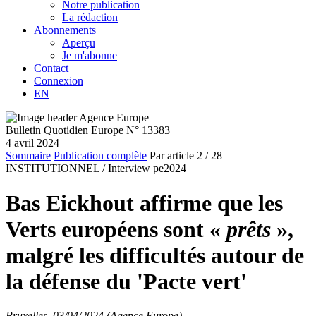
Notre publication
La rédaction
Abonnements
Aperçu
Je m'abonne
Contact
Connexion
EN
Bulletin Quotidien Europe N° 13383
4 avril 2024
Sommaire
Publication complète
Par article
2
/ 28
INSTITUTIONNEL /
Interview pe2024
Bas Eickhout affirme que les
Verts européens sont «
prêts
»,
malgré les difficultés autour de
la défense du 'Pacte vert'
Bruxelles, 03/04/2024 (Agence Europe)