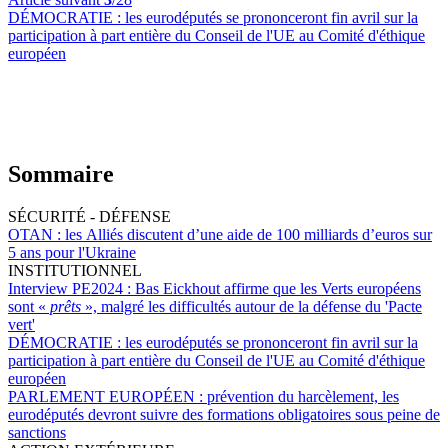
DÉMOCRATIE :
les eurodéputés se prononceront fin avril sur la
participation à part entière du Conseil de l'UE au Comité d'éthique
européen
Sommaire
SÉCURITÉ - DÉFENSE
OTAN :
les Alliés discutent d’une aide de 100 milliards d’euros sur
5 ans pour l'Ukraine
INSTITUTIONNEL
Interview PE2024 :
Bas Eickhout affirme que les Verts européens
sont «
prêts
», malgré les difficultés autour de la défense du 'Pacte
vert'
DÉMOCRATIE :
les eurodéputés se prononceront fin avril sur la
participation à part entière du Conseil de l'UE au Comité d'éthique
européen
PARLEMENT EUROPÉEN :
prévention du harcèlement, les
eurodéputés devront suivre des formations obligatoires sous peine de
sanctions