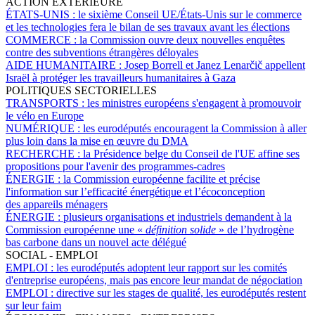
ACTION EXTÉRIEURE
ÉTATS-UNIS :
le sixième Conseil UE/États-Unis sur le commerce
et les technologies fera le bilan de ses travaux avant les élections
COMMERCE :
la Commission ouvre deux nouvelles enquêtes
contre des subventions étrangères déloyales
AIDE HUMANITAIRE :
Josep Borrell et Janez Lenarčič appellent
Israël à protéger les travailleurs humanitaires à Gaza
POLITIQUES SECTORIELLES
TRANSPORTS :
les ministres européens s'engagent à promouvoir
le vélo en Europe
NUMÉRIQUE :
les eurodéputés encouragent la Commission à aller
plus loin dans la mise en œuvre du DMA
RECHERCHE :
la Présidence belge du Conseil de l'UE affine ses
propositions pour l'avenir des programmes-cadres
ÉNERGIE :
la Commission européenne facilite et précise
l'information sur l’efficacité énergétique et l’écoconception
des appareils ménagers
ÉNERGIE :
plusieurs organisations et industriels demandent à la
Commission européenne une «
définition solide
» de l’hydrogène
bas carbone dans un nouvel acte délégué
SOCIAL - EMPLOI
EMPLOI :
les eurodéputés adoptent leur rapport sur les comités
d'entreprise européens, mais pas encore leur mandat de négociation
EMPLOI :
directive sur les stages de qualité, les eurodéputés restent
sur leur faim