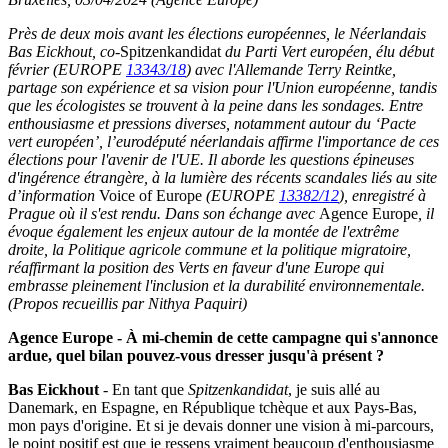
Près de deux mois avant les élections européennes, le Néerlandais
Bas Eickhout, co-
Spitzenkandidat
du Parti Vert européen, élu début
février (EUROPE
13343/18
) avec l'Allemande Terry Reintke,
partage son expérience et sa vision pour l'Union européenne, tandis
que les écologistes se trouvent à la peine dans les sondages. Entre
enthousiasme et pressions diverses, notamment autour du ‘Pacte
vert européen’, l’eurodéputé néerlandais affirme l'importance de ces
élections pour l'avenir de l'UE. Il aborde les questions épineuses
d'ingérence étrangère, à la lumière des récents scandales liés au site
d’information
Voice of Europe
(EUROPE
13382/12
), enregistré à
Prague où il s'est rendu. Dans son échange avec
Agence Europe
, il
évoque également les enjeux autour de la montée de l'extrême
droite, la Politique agricole commune et la politique migratoire,
réaffirmant la position des Verts en faveur d'une Europe qui
embrasse pleinement l'inclusion et la durabilité environnementale.
(Propos recueillis par Nithya Paquiri)
Agence Europe -
À mi-chemin de cette campagne qui s'annonce
ardue, quel bilan pouvez-vous dresser jusqu'à présent ?
Bas Eickhout
- En tant que
Spitzenkandidat
, je suis allé au
Danemark, en Espagne, en République tchèque et aux Pays-Bas,
mon pays d'origine. Et si je devais donner une vision à mi-parcours,
le point positif est que je ressens vraiment beaucoup d'enthousiasme