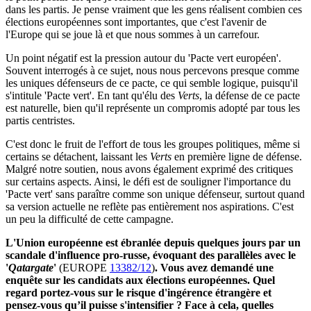
dans les partis. Je pense vraiment que les gens réalisent combien ces
élections européennes sont importantes, que c'est l'avenir de
l'Europe qui se joue là et que nous sommes à un carrefour.
Un point négatif est la pression autour du 'Pacte vert européen'.
Souvent interrogés à ce sujet, nous nous percevons presque comme
les uniques défenseurs de ce pacte, ce qui semble logique, puisqu'il
s'intitule 'Pacte vert'. En tant qu'élu des
Verts
, la défense de ce pacte
est naturelle, bien qu'il représente un compromis adopté par tous les
partis centristes.
C'est donc le fruit de l'effort de tous les groupes politiques, même si
certains se détachent, laissant les
Verts
en première ligne de défense.
Malgré notre soutien, nous avons également exprimé des critiques
sur certains aspects. Ainsi, le défi est de souligner l'importance du
'Pacte vert' sans paraître comme son unique défenseur, surtout quand
sa version actuelle ne reflète pas entièrement nos aspirations. C'est
un peu la difficulté de cette campagne.
L'Union européenne est ébranlée depuis quelques jours par un
scandale d'influence pro-russe, évoquant des parallèles avec le
'
Qatargate
'
(EUROPE
13382/12
)
. Vous avez demandé une
enquête sur les candidats aux élections européennes. Quel
regard portez-vous sur le risque d'ingérence étrangère et
pensez-vous qu’il puisse s'intensifier ? Face à cela, quelles