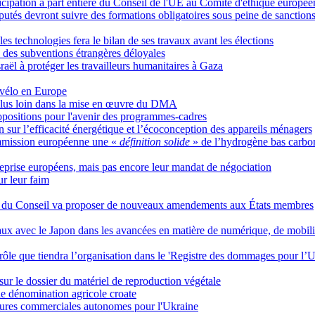
ticipation à part entière du Conseil de l'UE au Comité d'éthique europée
utés devront suivre des formations obligatoires sous peine de sanction
s technologies fera le bilan de ses travaux avant les élections
des subventions étrangères déloyales
raël à protéger les travailleurs humanitaires à Gaza
 vélo en Europe
 plus loin dans la mise en œuvre du DMA
ropositions pour l'avenir des programmes-cadres
n sur l’efficacité énergétique et l’écoconception des appareils ménagers
Commission européenne une «
définition solide
» de l’hydrogène bas carbo
treprise européens, mais pas encore leur mandat de négociation
ur leur faim
elge du Conseil va proposer de nouveaux amendements aux États membres
éraux avec le Japon dans les avancées en matière de numérique, de mobil
 rôle que tiendra l’organisation dans le 'Registre des dommages pour l’U
ur le dossier du matériel de reproduction végétale
e dénomination agricole croate
mesures commerciales autonomes pour l'Ukraine