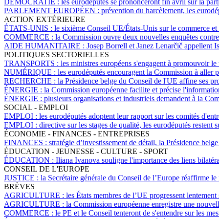
DÉMOCRATIE :
les eurodéputés se prononceront fin avril sur la par
PARLEMENT EUROPÉEN :
prévention du harcèlement, les eurodép
ACTION EXTÉRIEURE
ÉTATS-UNIS :
le sixième Conseil UE/États-Unis sur le commerce et le
COMMERCE :
la Commission ouvre deux nouvelles enquêtes contre 
AIDE HUMANITAIRE :
Josep Borrell et Janez Lenarčič appellent Is
POLITIQUES SECTORIELLES
TRANSPORTS :
les ministres européens s'engagent à promouvoir le
NUMÉRIQUE :
les eurodéputés encouragent la Commission à aller
RECHERCHE :
la Présidence belge du Conseil de l'UE affine ses p
ÉNERGIE :
la Commission européenne facilite et précise l'informatio
ÉNERGIE :
plusieurs organisations et industriels demandent à la 
SOCIAL - EMPLOI
EMPLOI :
les eurodéputés adoptent leur rapport sur les comités d'en
EMPLOI :
directive sur les stages de qualité, les eurodéputés restent s
ÉCONOMIE - FINANCES - ENTREPRISES
FINANCES :
stratégie d’investissement de détail, la Présidence b
ÉDUCATION - JEUNESSE - CULTURE - SPORT
ÉDUCATION :
Iliana Ivanova souligne l'importance des liens bilat
CONSEIL DE L'EUROPE
JUSTICE :
la Secrétaire générale du Conseil de l’Europe réaffirme le
BRÈVES
AGRICULTURE :
les États membres de l’UE progressent lentement s
AGRICULTURE :
la Commission européenne enregistre une nouvell
COMMERCE :
le PE et le Conseil tenteront de s'entendre sur les 