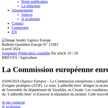
Notre publication
La rédaction
Abonnements
Aperçu
Je m'abonne
Contact
Connexion
EN
Bulletin Quotidien Europe N° 13383
4 avril 2024
Sommaire
Publication complète
Par article
19
/ 28
BRÈVES /
Agriculture
La Commission européenne enreg
03/04/2024 (Agence Europe)
–
La Commission européenne a indiqué, m
d'origine protégées (AOP). Le nom ‘Ludbreški hren’ désigne la racine 
de l'ensemble du département de Varaždin, en Croatie. Les conditions cl
du ‘Ludbreški hren’ et d'asseoir la réputation du produit. Cette nouvel
Je me connecte
Je m'abonne