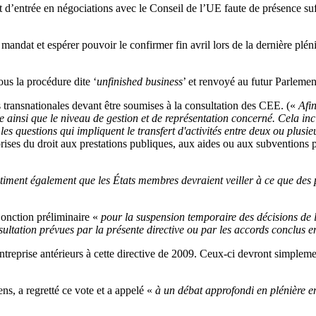
d’entrée en négociations avec le Conseil de l’UE faute de présence suf
 mandat et espérer pouvoir le confirmer fin avril lors de la dernière pl
ous la procédure dite ‘
unfinished business
’ et renvoyé au futur Parleme
ons transnationales devant être soumises à la consultation des CEE. («
Afin
 ainsi que le niveau de gestion et de représentation concerné. Cela inclu
es questions qui impliquent le transfert d'activités entre deux ou plus
reprises du droit aux prestations publiques, aux aides ou aux subventions
stiment également que les États membres devraient veiller à ce que des 
jonction préliminaire «
pour la suspension temporaire des décisions de la
sultation prévues par la présente directive ou par les accords conclus e
ntreprise antérieurs à cette directive de 2009. Ceux-ci devront simplem
ns, a regretté ce vote et a appelé «
à un débat approfondi en plénière e