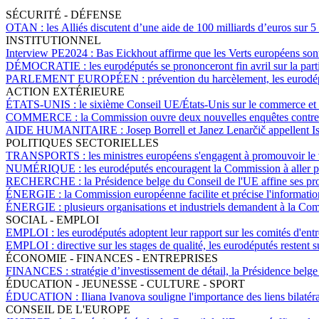
SÉCURITÉ - DÉFENSE
OTAN :
les Alliés discutent d’une aide de 100 milliards d’euros sur 5
INSTITUTIONNEL
Interview PE2024 :
Bas Eickhout affirme que les Verts européens son
DÉMOCRATIE :
les eurodéputés se prononceront fin avril sur la par
PARLEMENT EUROPÉEN :
prévention du harcèlement, les eurodép
ACTION EXTÉRIEURE
ÉTATS-UNIS :
le sixième Conseil UE/États-Unis sur le commerce et le
COMMERCE :
la Commission ouvre deux nouvelles enquêtes contre 
AIDE HUMANITAIRE :
Josep Borrell et Janez Lenarčič appellent Is
POLITIQUES SECTORIELLES
TRANSPORTS :
les ministres européens s'engagent à promouvoir le
NUMÉRIQUE :
les eurodéputés encouragent la Commission à aller
RECHERCHE :
la Présidence belge du Conseil de l'UE affine ses p
ÉNERGIE :
la Commission européenne facilite et précise l'informatio
ÉNERGIE :
plusieurs organisations et industriels demandent à la 
SOCIAL - EMPLOI
EMPLOI :
les eurodéputés adoptent leur rapport sur les comités d'en
EMPLOI :
directive sur les stages de qualité, les eurodéputés restent s
ÉCONOMIE - FINANCES - ENTREPRISES
FINANCES :
stratégie d’investissement de détail, la Présidence b
ÉDUCATION - JEUNESSE - CULTURE - SPORT
ÉDUCATION :
Iliana Ivanova souligne l'importance des liens bilat
CONSEIL DE L'EUROPE