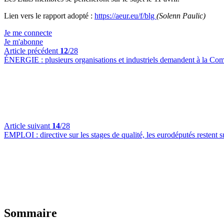
Lien vers le rapport adopté :
https://aeur.eu/f/blg
(Solenn Paulic)
Je me connecte
Je m'abonne
Article précédent
12
/28
ÉNERGIE :
plusieurs organisations et industriels demandent à la 
Article suivant
14
/28
EMPLOI :
directive sur les stages de qualité, les eurodéputés restent s
Sommaire