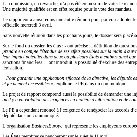
La commission, en revanche, n’a pas été en mesure de voter le mandat 
Une majorité qualifiée est en effet requise pour le vote des mandats.
Le rapporteur a ainsi requis une autre réunion pour pouvoir adopter le
officielle mercredi 3 avril.
Sans nouvelle réunion dans les prochains jours, le dossier sera placé s
Sur le fond du dossier, les élus : - ont précisé la définition de questi
prendre en compte l'étendue de ses effets possibles sur la main-d'œuvre
leur impact potentiel dans deux ou plusieurs États membres ainsi que l
sanctions financières ; - ont introduit la possibilité d’exclure des ent
législation.
«
Pour garantir une application efficace de la directive, les députés e
et facilement accessibles
», explique le PE dans un communiqué.
Le projet de rapport comprend aussi la possibilité de demander une in
qu'il y a eu violation des exigences en matière d'information et de con
Le PE a cependant renoncé à l’exigence de renégocier les accords d’e
député dans un communiqué.
L’organisation
BusinessEurope
, qui représente les employeurs europée
Les États membres se pencheront sur le sujet le 11 avril.