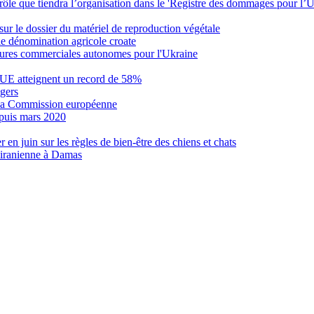
 rôle que tiendra l’organisation dans le 'Registre des dommages pour l’U
ur le dossier du matériel de reproduction végétale
e dénomination agricole croate
mesures commerciales autonomes pour l'Ukraine
 l’UE atteignent un record de 58%
ngers
n la Commission européenne
epuis mars 2020
en juin sur les règles de bien-être des chiens et chats
 iranienne à Damas