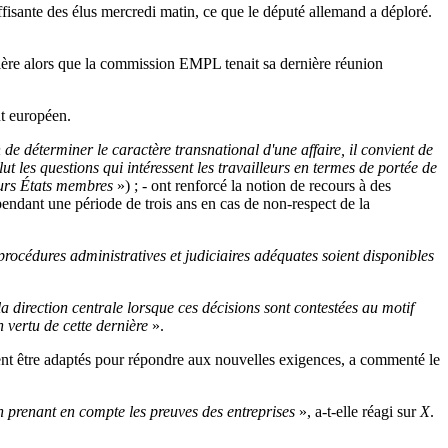
fisante des élus mercredi matin, ce que le député allemand a déploré.
énière alors que la commission EMPL tenait sa dernière réunion
nt européen.
 de déterminer le caractère transnational d'une affaire, il convient de
t les questions qui intéressent les travailleurs en termes de portée de
ieurs États membres
») ; - ont renforcé la notion de recours à des
 pendant une période de trois ans en cas de non-respect de la
procédures administratives et judiciaires adéquates soient disponibles
 direction centrale lorsque ces décisions sont contestées au motif
n vertu de cette dernière
».
ent être adaptés pour répondre aux nouvelles exigences, a commenté le
n prenant en compte les preuves des entreprises
», a-t-elle réagi sur
X
.