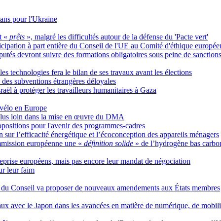
 ans pour l'Ukraine
t «
prêts
», malgré les difficultés autour de la défense du 'Pacte vert'
ticipation à part entière du Conseil de l'UE au Comité d'éthique europée
utés devront suivre des formations obligatoires sous peine de sanction
s technologies fera le bilan de ses travaux avant les élections
des subventions étrangères déloyales
raël à protéger les travailleurs humanitaires à Gaza
 vélo en Europe
 plus loin dans la mise en œuvre du DMA
ropositions pour l'avenir des programmes-cadres
n sur l’efficacité énergétique et l’écoconception des appareils ménagers
Commission européenne une «
définition solide
» de l’hydrogène bas carbo
treprise européens, mais pas encore leur mandat de négociation
ur leur faim
elge du Conseil va proposer de nouveaux amendements aux États membres
éraux avec le Japon dans les avancées en matière de numérique, de mobil