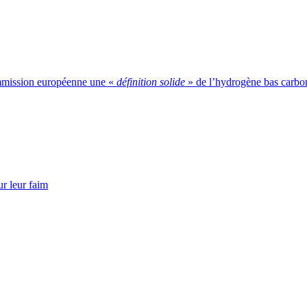
Commission européenne une «
définition solide
» de l’hydrogène bas carbo
ur leur faim