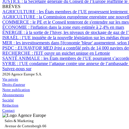
JUSTICE :
la Secrétaire générale du Conseil de l’Europe réaffirme le
BRÈVES
AGRICULTURE :
les États membres de l’UE progressent lentement s
AGRICULTURE :
la Commission européenne enregistre une nouvell
COMMERCE :
le PE et le Conseil tenteront de s'entendre sur les 
ÉCONOMIE :
l'inflation dans la zone euro estimée à 2,4% en mars
ÉNERGIE :
à la sortie de l’hiver, les niveaux de stockage de gaz de
ISRAËL :
l’UE inquiète de la nouvelle législation sur les médias étra
MER :
les investissements dans l'économie 'bleue' augmentent, selo
PSDC :
EUNAVFOR MED Irini
a contrôlé près de 14 000 navires d
RECHERCHE :
l'EIT ouvre un guichet unique en Lettonie
SANTÉ ANIMALE :
les États membres de l’UE pourraient s’accorder 
SYRIE :
l’UE condamne l’attaque contre une annexe de l’ambassade
Suivez-nous sur
2026 Agence Europe S.A.
Vie privée
Droits d'auteur
Notre publication
Abonnements
Société
Rédaction
Contact
Sales & Marketing
Avenue de Cortenbergh 66