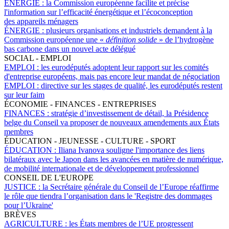
ÉNERGIE :
la Commission européenne facilite et précise
l'information sur l’efficacité énergétique et l’écoconception
des appareils ménagers
ÉNERGIE :
plusieurs organisations et industriels demandent à la
Commission européenne une «
définition solide
» de l’hydrogène
bas carbone dans un nouvel acte délégué
SOCIAL - EMPLOI
EMPLOI :
les eurodéputés adoptent leur rapport sur les comités
d'entreprise européens, mais pas encore leur mandat de négociation
EMPLOI :
directive sur les stages de qualité, les eurodéputés restent
sur leur faim
ÉCONOMIE - FINANCES - ENTREPRISES
FINANCES :
stratégie d’investissement de détail, la Présidence
belge du Conseil va proposer de nouveaux amendements aux États
membres
ÉDUCATION - JEUNESSE - CULTURE - SPORT
ÉDUCATION :
Iliana Ivanova souligne l'importance des liens
bilatéraux avec le Japon dans les avancées en matière de numérique,
de mobilité internationale et de développement professionnel
CONSEIL DE L'EUROPE
JUSTICE :
la Secrétaire générale du Conseil de l’Europe réaffirme
le rôle que tiendra l’organisation dans le 'Registre des dommages
pour l’Ukraine'
BRÈVES
AGRICULTURE :
les États membres de l’UE progressent