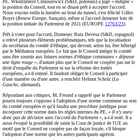
PE. Włodzimierz Cimoszewicz (S&D, polonais) a jugé «
indigne
»
la position du Conseil, tout en se disant prêt à accepter l'accord.
Nous voyons enfin la lumière au bout du tunnel, s'est félicité Gilles
Boyer (
Renew Europe
, français), même si l'accord demeure loin de
la position initiale du Parlement de 2021 (EUROPE
12763/23
).
Prêt à voter pour l'accord, Domenec Ruiz Devesa (S&D, espagnol)
a relevé plusieurs éléments problématiques, tels que la localisation
du secrétariat du comité d'éthique, qui devrait, selon lui, être hébergé
par le Médiateur européen. Le fait que le Conseil intègre le comité
sans être soumis aux futures normes d'éthique communes «
dépasse
une ligne rouge
», d'autant plus que le Conseil ne coopère pas sur le
droit d'enquête du Parlement ni sur la réforme des traités
européens, a-t-il estimé. Il faudrait obliger le Conseil à participer
d'une manière ou d'une autre, a renchéri Helmut Scholz (
La
Gauche
, allemand).
Répondant aux critiques, M. Freund a rappelé que le Parlement
pourra toujours s'opposer à l'adoption d'une norme commune au sein
du comité européen et qu'il faudra une procédure juridique pour
incorporer cette norme dans les règles internes du PE. «
Il n'y aura
donc pas de décision sans l'accord du Parlement
», a-t-il noté. Il a
aussi évoqué la possibilité de saisir la Cour de justice de l'UE au
motif que le Conseil ne coopère pas de façon loyale, s'il bloque
l'adoption d'une norme que les autres participants agréent.