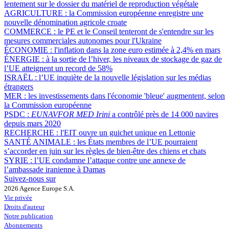
lentement sur le dossier du matériel de reproduction végétale
AGRICULTURE :
la Commission européenne enregistre une
nouvelle dénomination agricole croate
COMMERCE :
le PE et le Conseil tenteront de s'entendre sur les
mesures commerciales autonomes pour l'Ukraine
ÉCONOMIE :
l'inflation dans la zone euro estimée à 2,4% en mars
ÉNERGIE :
à la sortie de l’hiver, les niveaux de stockage de gaz de
l’UE atteignent un record de 58%
ISRAËL :
l’UE inquiète de la nouvelle législation sur les médias
étrangers
MER :
les investissements dans l'économie 'bleue' augmentent, selon
la Commission européenne
PSDC :
EUNAVFOR MED Irini
a contrôlé près de 14 000 navires
depuis mars 2020
RECHERCHE :
l'EIT ouvre un guichet unique en Lettonie
SANTÉ ANIMALE :
les États membres de l’UE pourraient
s’accorder en juin sur les règles de bien-être des chiens et chats
SYRIE :
l’UE condamne l’attaque contre une annexe de
l’ambassade iranienne à Damas
Suivez-nous sur
2026 Agence Europe S.A.
Vie privée
Droits d'auteur
Notre publication
Abonnements