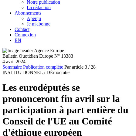
Notre publication
La rédaction
Abonnements
Aperçu
Je m'abonne
Contact
Connexion
EN
Bulletin Quotidien Europe N° 13383
4 avril 2024
Sommaire
Publication complète
Par article
3
/ 28
INSTITUTIONNEL /
DÉmocratie
Les eurodéputés se
prononceront fin avril sur la
participation à part entière du
Conseil de l'UE au Comité
d'éthique européen