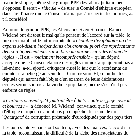
majorité simple, même si le groupe PPE devrait majoritairement
s'opposer. Il serait «
ridicule
» de tuer le Comité d'éthique européen
dans l'œuf parce que le Conseil n'aura pas à respecter les normes, a-
t-il considéré.
Au nom du groupe PPE, les Allemands Sven Simon et Rainer
Wieland ont dit tout le mal qu'ils pensent de l'accord sur la table, le
premier qualifiant le futur comité de «
chambre disciplinaire où des
experts soi-disant indépendants cloueront au pilori des représentants
démocratiquement élus sur la base de normes morales et non de
règles
». Il est «
totalement incompréhensible
» qu'un député
accepte que le Conseil élabore des règles qui ne s'appliqueront pas à
lui-même, a-t-il ajouté, critiquant aussi le fait que le secrétariat du
comité sera hébergé au sein de la Commission. Et, selon lui, les
députés qui auront fait l'objet d'un examen de leurs déclarations
écrites seront soumis à la vindicte populaire, même s'ils n'ont pas
enfreint de règles.
«
Certains pensent qu'il faudrait être à la fois policier, juge, avocat
et bourreau
», a dénoncé M. Wieland, convaincu que le comité
d'éthique européen n'aurait pas pu empêcher le scandale du
'
Qatargate
' de corruption présumée d'eurodéputés par des pays tiers.
Les autres intervenants ont soutenu, avec des nuances, l'accord sur
la table, reconnaissant la difficulté de la tâche des négociateurs du