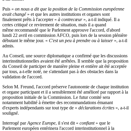
Puis «
on nous a dit que la position de la Commission européenne
avait changé
» et que les autres institutions et organes sont
finalement prêts à l'accepter «
à contrecœur
», a-t-il indiqué. Il a
certes critiqué ce revirement de situation, mais il a quand
même recommandé que le Parlement approuve l'accord, d'abord
lundi 22 avril en commission AFCO, puis lors de la session plénière
débutant le même jour. «
C'est un peu à prendre ou à laisser
», a-t-il
admis.
Au Conseil, une source diplomatique a confirmé que les discussions
interinstitutionnelles avaient été arrêtées. Il semble que la proposition
du Conseil de participer de manière pleine et entière ait été acceptée
par tous, a-t-elle noté, ne s'attendant pas à des obstacles dans la
validation de l'accord.
Selon M. Freund, l'accord préserve l'autonomie de chaque institution
et organe participant et il a sensiblement été amélioré par rapport à la
proposition initiale de la Commission. Le futur comité sera
notamment habilité à émettre des recommandations émanant
d'experts indépendants sur tout type de «
déclarations écrites
», a-t-il
souligné.
Interrogé par
Agence Europe
, il s'est dit «
confiant
» que le
Parlement européen entérinera l'accord interinstitutionnel à la