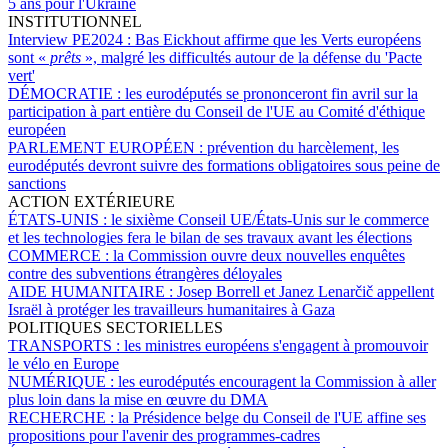
5 ans pour l'Ukraine
INSTITUTIONNEL
Interview PE2024 :
Bas Eickhout affirme que les Verts européens
sont «
prêts
», malgré les difficultés autour de la défense du 'Pacte
vert'
DÉMOCRATIE :
les eurodéputés se prononceront fin avril sur la
participation à part entière du Conseil de l'UE au Comité d'éthique
européen
PARLEMENT EUROPÉEN :
prévention du harcèlement, les
eurodéputés devront suivre des formations obligatoires sous peine de
sanctions
ACTION EXTÉRIEURE
ÉTATS-UNIS :
le sixième Conseil UE/États-Unis sur le commerce
et les technologies fera le bilan de ses travaux avant les élections
COMMERCE :
la Commission ouvre deux nouvelles enquêtes
contre des subventions étrangères déloyales
AIDE HUMANITAIRE :
Josep Borrell et Janez Lenarčič appellent
Israël à protéger les travailleurs humanitaires à Gaza
POLITIQUES SECTORIELLES
TRANSPORTS :
les ministres européens s'engagent à promouvoir
le vélo en Europe
NUMÉRIQUE :
les eurodéputés encouragent la Commission à aller
plus loin dans la mise en œuvre du DMA
RECHERCHE :
la Présidence belge du Conseil de l'UE affine ses
propositions pour l'avenir des programmes-cadres