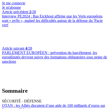
Je me connecte
Je m'abonne
Article précédent
2
/28
Interview PE2024 :
Bas Eickhout affirme que les Verts européens
sont «
prêts
», malgré les difficultés autour de la défense du 'Pacte
vert'
Article suivant
4
/28
PARLEMENT EUROPÉEN :
prévention du harcèlement, les
eurodéputés devront suivre des formations obligatoires sous peine de
sanctions
Sommaire
SÉCURITÉ - DÉFENSE
OTAN :
les Alliés discutent d’une aide de 100 milliards d’euros sur