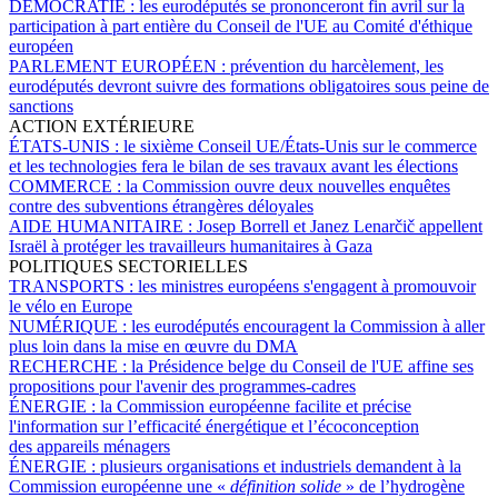
DÉMOCRATIE :
les eurodéputés se prononceront fin avril sur la
participation à part entière du Conseil de l'UE au Comité d'éthique
européen
PARLEMENT EUROPÉEN :
prévention du harcèlement, les
eurodéputés devront suivre des formations obligatoires sous peine de
sanctions
ACTION EXTÉRIEURE
ÉTATS-UNIS :
le sixième Conseil UE/États-Unis sur le commerce
et les technologies fera le bilan de ses travaux avant les élections
COMMERCE :
la Commission ouvre deux nouvelles enquêtes
contre des subventions étrangères déloyales
AIDE HUMANITAIRE :
Josep Borrell et Janez Lenarčič appellent
Israël à protéger les travailleurs humanitaires à Gaza
POLITIQUES SECTORIELLES
TRANSPORTS :
les ministres européens s'engagent à promouvoir
le vélo en Europe
NUMÉRIQUE :
les eurodéputés encouragent la Commission à aller
plus loin dans la mise en œuvre du DMA
RECHERCHE :
la Présidence belge du Conseil de l'UE affine ses
propositions pour l'avenir des programmes-cadres
ÉNERGIE :
la Commission européenne facilite et précise
l'information sur l’efficacité énergétique et l’écoconception
des appareils ménagers
ÉNERGIE :
plusieurs organisations et industriels demandent à la
Commission européenne une «
définition solide
» de l’hydrogène