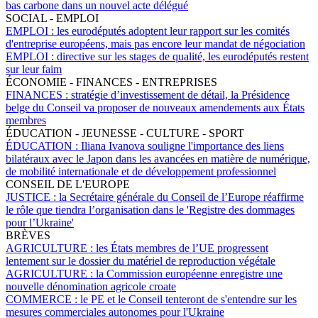
bas carbone dans un nouvel acte délégué
SOCIAL - EMPLOI
EMPLOI :
les eurodéputés adoptent leur rapport sur les comités
d'entreprise européens, mais pas encore leur mandat de négociation
EMPLOI :
directive sur les stages de qualité, les eurodéputés restent
sur leur faim
ÉCONOMIE - FINANCES - ENTREPRISES
FINANCES :
stratégie d’investissement de détail, la Présidence
belge du Conseil va proposer de nouveaux amendements aux États
membres
ÉDUCATION - JEUNESSE - CULTURE - SPORT
ÉDUCATION :
Iliana Ivanova souligne l'importance des liens
bilatéraux avec le Japon dans les avancées en matière de numérique,
de mobilité internationale et de développement professionnel
CONSEIL DE L'EUROPE
JUSTICE :
la Secrétaire générale du Conseil de l’Europe réaffirme
le rôle que tiendra l’organisation dans le 'Registre des dommages
pour l’Ukraine'
BRÈVES
AGRICULTURE :
les États membres de l’UE progressent
lentement sur le dossier du matériel de reproduction végétale
AGRICULTURE :
la Commission européenne enregistre une
nouvelle dénomination agricole croate
COMMERCE :
le PE et le Conseil tenteront de s'entendre sur les
mesures commerciales autonomes pour l'Ukraine