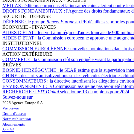
DROITS FONDAMENTAUX - SOCIÉTÉ
MÉDIAS :
éditeurs européens et latino-américains alertent contre le 
DROITS FONDAMENTAUX :
l'Agence des droits fondamentaux de
SÉCURITÉ - DÉFENSE
DÉFENSE :
le groupe
Renew Europe
au PE détaille ses priorités po
ÉCONOMIE - FINANCES
AIDES D'ÉTAT :
feu vert à un régime d'aides français de 900 millio
AIDES D'ÉTAT :
la Commission européenne approuve une augmentatio
INSTITUTIONNEL
COMMISSION EUROPÉENNE :
nouvelles nominations dans trois 
ACTION EXTÉRIEURE
COMMERCE :
la Commission clôt son enquête visant la participatio
BRÈVES
BOSNIE-HERZÉGOVINE :
le SEAE estime que la supervision inte
CHINE :
des tarifs antisubventions sur les véhicules électriques chino
CONSOMMATEURS :
la directive interdisant les allégations envi
ENVIRONNEMENT :
la Commission assure ne pas avoir été informé
RECHERCHE :
l'
EIT Digital
sélectionne 13 champions pour 2024
Suivez-nous sur
2026 Agence Europe S.A.
Vie privée
Droits d'auteur
Notre publication
Abonnements
Société