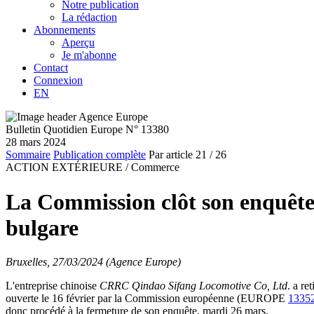
Notre publication
La rédaction
Abonnements
Aperçu
Je m'abonne
Contact
Connexion
EN
Bulletin Quotidien Europe N° 13380
28 mars 2024
Sommaire
Publication complète
Par article
21
/ 26
ACTION EXTÉRIEURE /
Commerce
La Commission clôt son enquête 
bulgare
Bruxelles, 27/03/2024 (Agence Europe)
L'entreprise chinoise
CRRC Qindao Sifang Locomotive Co, Ltd
. a re
ouverte le 16 février par la Commission européenne (EUROPE
1335
donc procédé à la fermeture de son enquête, mardi 26 mars.