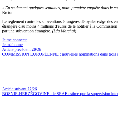
«
En seulement quelques semaines, notre première enquête dans le cadr
Breton.
Le règlement contre les subventions étrangères déloyales exige des ent
étrangère d'au moins 4 millions d'euros de le notifier à la Commis
par une subvention étrangère.
(Léa Marchal
)
Je me connecte
Je m'abonne
Article précédent
20
/26
COMMISSION EUROPÉENNE :
nouvelles nominations dans trois 
Article suivant
22
/26
BOSNIE-HERZÉGOVINE :
le SEAE estime que la supervision inte