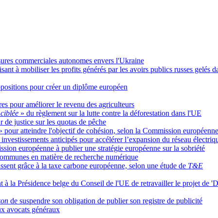
esures commerciales autonomes envers l'Ukraine
sant à mobiliser les profits générés par les avoirs publics russes gelés 
positions pour créer un diplôme européen
s pour améliorer le revenu des agriculteurs
 ciblée
» du règlement sur la lutte contre la déforestation dans l'UE
ur de justice sur les quotas de pêche
» pour atteindre l'objectif de cohésion, selon la Commission européenn
nvestissements anticipés pour accélérer l’expansion du réseau électriq
sion européenne à publier une stratégie européenne sur la sobriété
s communes en matière de recherche numérique
issent grâce à la taxe carbone européenne, selon une étude de
T&E
 à la Présidence belge du Conseil de l'UE de retravailler le projet de 'D
on
de suspendre son obligation de publier son registre de publicité
ux avocats généraux