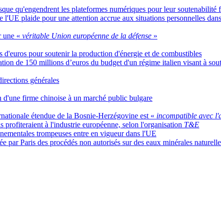
risque qu'engendrent les plateformes numériques pour leur soutenabilité 
 l'UE plaide pour une attention accrue aux situations personnelles dans
ur une «
véritable Union européenne de la défense
»
ns d'euros pour soutenir la production d'énergie et de combustibles
n de 150 millions d’euros du budget d'un régime italien visant à soute
directions générales
n d'une firme chinoise à un marché public bulgare
rnationale étendue de la Bosnie-Herzégovine est «
incompatible avec l'
is profiteraient à l'industrie européenne, selon l'organisation
T&E
ronnementales trompeuses entre en vigueur dans l'UE
e par Paris des procédés non autorisés sur des eaux minérales naturell