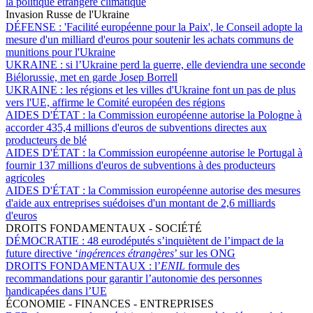
la politique étrangère climatique
Invasion Russe de l'Ukraine
DÉFENSE :
'Facilité européenne pour la Paix', le Conseil adopte la
mesure d'un milliard d'euros pour soutenir les achats communs de
munitions pour l'Ukraine
UKRAINE :
si l’Ukraine perd la guerre, elle deviendra une seconde
Biélorussie, met en garde Josep Borrell
UKRAINE :
les régions et les villes d'Ukraine font un pas de plus
vers l'UE, affirme le Comité européen des régions
AIDES D'ÉTAT :
la Commission européenne autorise la Pologne à
accorder 435,4 millions d'euros de subventions directes aux
producteurs de blé
AIDES D'ÉTAT :
la Commission européenne autorise le Portugal à
fournir 137 millions d'euros de subventions à des producteurs
agricoles
AIDES D'ÉTAT :
la Commission européenne autorise des mesures
d'aide aux entreprises suédoises d'un montant de 2,6 milliards
d'euros
DROITS FONDAMENTAUX - SOCIÉTÉ
DÉMOCRATIE :
48 eurodéputés s’inquiètent de l’impact de la
future directive ‘
ingérences étrangères
’ sur les ONG
DROITS FONDAMENTAUX :
l’
ENIL
formule des
recommandations pour garantir l’autonomie des personnes
handicapées dans l’UE
ÉCONOMIE - FINANCES - ENTREPRISES