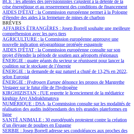
BCE :
les attentes des prévisionnistes s'ajustent à la détente de la
crise énergétique et au resserrement des conditions de financement
AIDES D'ÉTAT :
la Commission européenne permet à la Pologne
d'étendre des aides à la fermeture de mines de charbon
BRÈVES
AFFAIRES ÉTRANGÈRES :
Josep Borrell souhaite une meilleure
compréhension avec les pays tiers
AGRICULTURE :
la Commission européenne approuve une
nouvelle indication géographique protégée espagnole
AIDES D'ÉTAT :
la Commission européenne consulte sur son
projet d'étendre la période de soutien aux aéroports régionaux
ÉNERGIE :
quatre géants du secteur se réunissent pour lancer la
coalition sur le stockage de l’énergie
ÉNERGIE :
la demande de gaz naturel a chuté de 13,2% en 2022,
selon Eurostat
ÉNERGIE :
Hydrogen Europe
dénonce les propos de Margrethe
Vestager sur le futur rôle de l'hydrogène
KIRGHIZISTAN :
l'UE regrette le licenciement de la médiatrice
kirghize Atyr Abdrakhmatova
NUMÉRIQUE :
DSA, la Commission consulte sur les modalités de
réalisation des audits indépendants des très grandes plateformes en
ligne
SANTÉ ANIMALE :
30 eurodéputés protestent contre la création
d’un élevage de poulpes en Espagne
SERBIE :
Josep Borrell adresse ses condoléances aux proches des