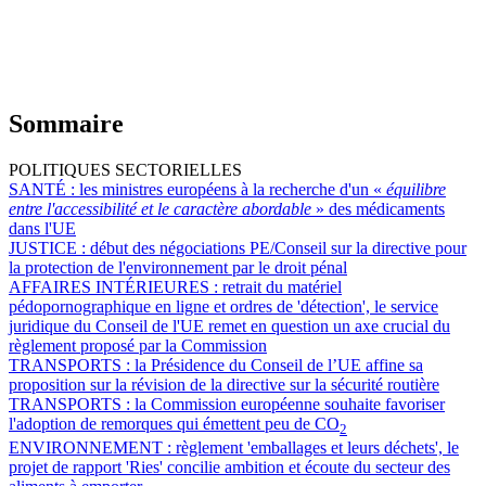
Sommaire
POLITIQUES SECTORIELLES
SANTÉ :
les ministres européens à la recherche d'un «
équilibre
entre l'accessibilité et le caractère abordable
» des médicaments
dans l'UE
JUSTICE :
début des négociations PE/Conseil sur la directive pour
la protection de l'environnement par le droit pénal
AFFAIRES INTÉRIEURES :
retrait du matériel
pédopornographique en ligne et ordres de 'détection', le service
juridique du Conseil de l'UE remet en question un axe crucial du
règlement proposé par la Commission
TRANSPORTS :
la Présidence du Conseil de l’UE affine sa
proposition sur la révision de la directive sur la sécurité routière
TRANSPORTS :
la Commission européenne souhaite favoriser
l'adoption de remorques qui émettent peu de CO
2
ENVIRONNEMENT :
règlement 'emballages et leurs déchets', le
projet de rapport 'Ries' concilie ambition et écoute du secteur des