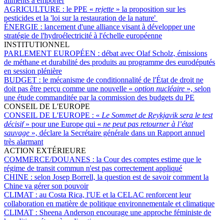
aliments à emporter
AGRICULTURE :
le PPE «
rejette
» la proposition sur les
pesticides et la 'loi sur la restauration de la nature'
ÉNERGIE :
lancement d'une alliance visant à développer une
stratégie de l'hydroélectricité à l'échelle européenne
INSTITUTIONNEL
PARLEMENT EUROPÉEN :
débat avec Olaf Scholz, émissions
de méthane et durabilité des produits au programme des eurodéputés
en session plénière
BUDGET :
le mécanisme de conditionnalité de l'État de droit ne
doit pas être perçu comme une nouvelle «
option nucléaire
», selon
une étude commanditée par la commission des budgets du PE
CONSEIL DE L'EUROPE
CONSEIL DE L'EUROPE :
«
Le Sommet de Reykjavik sera le test
décisif
» pour une Europe qui «
ne peut pas retourner à l’état
sauvage
», déclare la Secrétaire générale dans un Rapport annuel
très alarmant
ACTION EXTÉRIEURE
COMMERCE/DOUANES :
la Cour des comptes estime que le
régime de transit commun n'est pas correctement appliqué
CHINE :
selon Josep Borrell, la question est de savoir comment la
Chine va gérer son pouvoir
CLIMAT :
au Costa Rica, l'UE et la CELAC renforcent leur
collaboration en matière de politique environnementale et climatique
CLIMAT :
Sheena Anderson encourage une approche féministe de