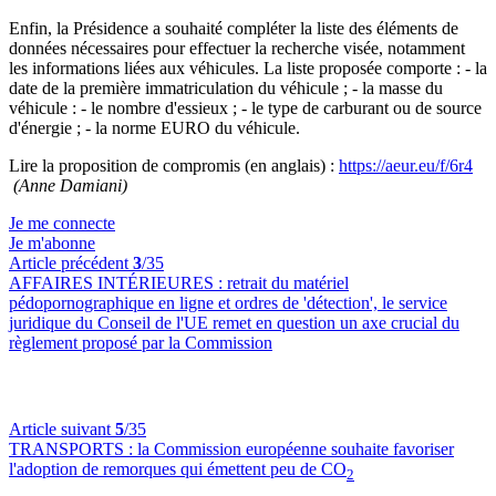
Enfin, la Présidence a souhaité compléter la liste des éléments de
données nécessaires pour effectuer la recherche visée, notamment
les informations liées aux véhicules. La liste proposée comporte : - la
date de la première immatriculation du véhicule ; - la masse du
véhicule : - le nombre d'essieux ; - le type de carburant ou de source
d'énergie ; - la norme EURO du véhicule.
Lire la proposition de compromis (en anglais) :
https://aeur.eu/f/6r4
(Anne Damiani)
Je me connecte
Je m'abonne
Article précédent
3
/35
AFFAIRES INTÉRIEURES :
retrait du matériel
pédopornographique en ligne et ordres de 'détection', le service
juridique du Conseil de l'UE remet en question un axe crucial du
règlement proposé par la Commission
Article suivant
5
/35
TRANSPORTS :
la Commission européenne souhaite favoriser
l'adoption de remorques qui émettent peu de CO
2