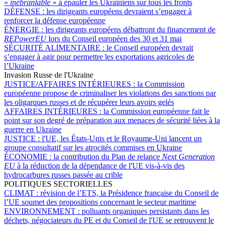
«
inébranlable
» à épauler les Ukrainiens sur tous les fronts
DÉFENSE :
les dirigeants européens devraient s’engager à
renforcer la défense européenne
ÉNERGIE :
les dirigeants européens débattront du financement de
REPowerEU
lors du Conseil européen des 30 et 31 mai
SÉCURITÉ ALIMENTAIRE :
le Conseil européen devrait
s’engager à agir pour permettre les exportations agricoles de
l’Ukraine
Invasion Russe de l'Ukraine
JUSTICE/AFFAIRES INTÉRIEURES :
la Commission
européenne propose de criminaliser les violations des sanctions par
les oligarques russes et de récupérer leurs avoirs gelés
AFFAIRES INTÉRIEURES :
la Commission européenne fait le
point sur son degré de préparation aux menaces de sécurité liées à la
guerre en Ukraine
JUSTICE :
l'UE, les États-Unis et le Royaume-Uni lancent un
groupe consultatif sur les atrocités commises en Ukraine
ÉCONOMIE :
la contribution du Plan de relance
Next Generation
EU
à la réduction de la dépendance de l'UE vis-à-vis des
hydrocarbures russes passée au crible
POLITIQUES SECTORIELLES
CLIMAT :
révision de l’ETS, la Présidence française du Conseil de
l’UE soumet des propositions concernant le secteur maritime
ENVIRONNEMENT :
polluants organiques persistants dans les
déchets, négociateurs du PE et du Conseil de l'UE se retrouvent le