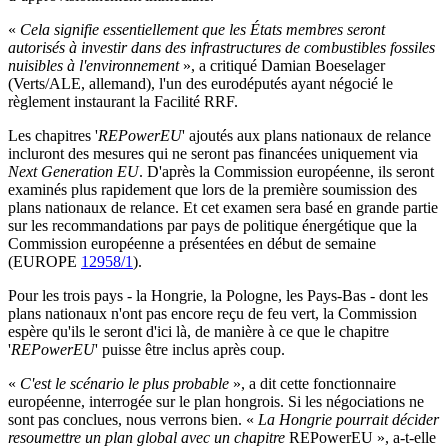
«
Cela signifie essentiellement que les États membres seront
autorisés à investir dans des infrastructures de combustibles fossiles
nuisibles à l'environnement
», a critiqué Damian Boeselager
(Verts/ALE, allemand), l'un des eurodéputés ayant négocié le
règlement instaurant la Facilité RRF.
Les chapitres '
REPowerEU
' ajoutés aux plans nationaux de relance
incluront des mesures qui ne seront pas financées uniquement via
Next Generation EU
. D'après la Commission européenne, ils seront
examinés plus rapidement que lors de la première soumission des
plans nationaux de relance. Et cet examen sera basé en grande partie
sur les recommandations par pays de politique énergétique que la
Commission européenne a présentées en début de semaine
(EUROPE
12958/1
).
Pour les trois pays - la Hongrie, la Pologne, les Pays-Bas - dont les
plans nationaux n'ont pas encore reçu de feu vert, la Commission
espère qu'ils le seront d'ici là, de manière à ce que le chapitre
'
REPowerEU
' puisse être inclus après coup.
«
C'est le scénario le plus probable
», a dit cette fonctionnaire
européenne, interrogée sur le plan hongrois. Si les négociations ne
sont pas conclues, nous verrons bien. «
La Hongrie pourrait décider
resoumettre un plan global avec un chapitre
REPowerEU », a-t-elle