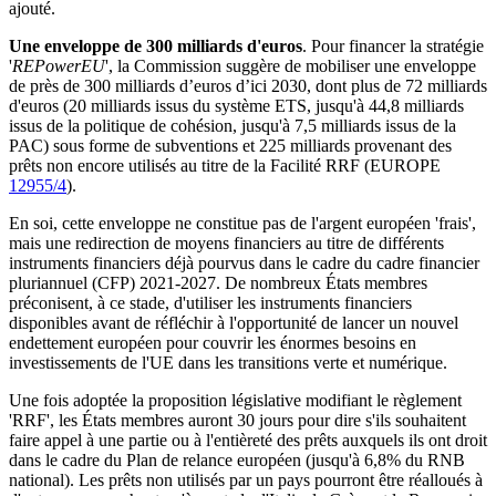
ajouté.
Une enveloppe de 300 milliards d'euros
. Pour financer la stratégie
'
REPowerEU
', la Commission suggère de mobiliser une enveloppe
de près de 300 milliards d’euros d’ici 2030, dont plus de 72 milliards
d'euros (20 milliards issus du système ETS, jusqu'à 44,8 milliards
issus de la politique de cohésion, jusqu'à 7,5 milliards issus de la
PAC) sous forme de subventions et 225 milliards provenant des
prêts non encore utilisés au titre de la Facilité RRF (EUROPE
12955/4
).
En soi, cette enveloppe ne constitue pas de l'argent européen 'frais',
mais une redirection de moyens financiers au titre de différents
instruments financiers déjà pourvus dans le cadre du cadre financier
pluriannuel (CFP) 2021-2027. De nombreux États membres
préconisent, à ce stade, d'utiliser les instruments financiers
disponibles avant de réfléchir à l'opportunité de lancer un nouvel
endettement européen pour couvrir les énormes besoins en
investissements de l'UE dans les transitions verte et numérique.
Une fois adoptée la proposition législative modifiant le règlement
'RRF', les États membres auront 30 jours pour dire s'ils souhaitent
faire appel à une partie ou à l'entièreté des prêts auxquels ils ont droit
dans le cadre du Plan de relance européen (jusqu'à 6,8% du RNB
national). Les prêts non utilisés par un pays pourront être réalloués à