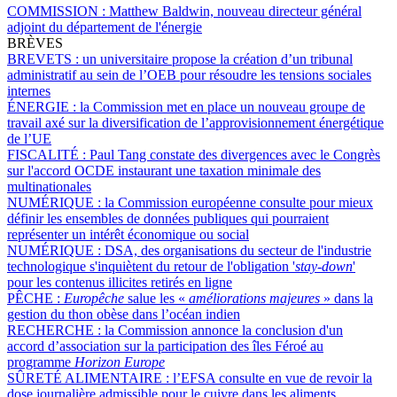
COMMISSION :
Matthew Baldwin, nouveau directeur général
adjoint du département de l'énergie
BRÈVES
BREVETS :
un universitaire propose la création d’un tribunal
administratif au sein de l’OEB pour résoudre les tensions sociales
internes
ÉNERGIE :
la Commission met en place un nouveau groupe de
travail axé sur la diversification de l’approvisionnement énergétique
de l’UE
FISCALITÉ :
Paul Tang constate des divergences avec le Congrès
sur l'accord OCDE instaurant une taxation minimale des
multinationales
NUMÉRIQUE :
la Commission européenne consulte pour mieux
définir les ensembles de données publiques qui pourraient
représenter un intérêt économique ou social
NUMÉRIQUE :
DSA, des organisations du secteur de l'industrie
technologique s'inquiètent du retour de l'obligation '
stay-down
'
pour les contenus illicites retirés en ligne
PÊCHE :
Europêche
salue les «
améliorations majeures
» dans la
gestion du thon obèse dans l’océan indien
RECHERCHE :
la Commission annonce la conclusion d'un
accord d’association sur la participation des îles Féroé au
programme
Horizon Europe
SÛRETÉ ALIMENTAIRE :
l’EFSA consulte en vue de revoir la
dose journalière admissible pour le cuivre dans les aliments