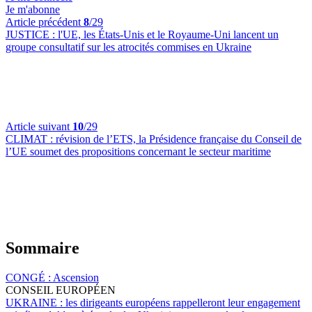
Je m'abonne
Article précédent
8
/29
JUSTICE :
l'UE, les États-Unis et le Royaume-Uni lancent un
groupe consultatif sur les atrocités commises en Ukraine
Article suivant
10
/29
CLIMAT :
révision de l’ETS, la Présidence française du Conseil de
l’UE soumet des propositions concernant le secteur maritime
Sommaire
CONGÉ :
Ascension
CONSEIL EUROPÉEN
UKRAINE :
les dirigeants européens rappelleront leur engagement