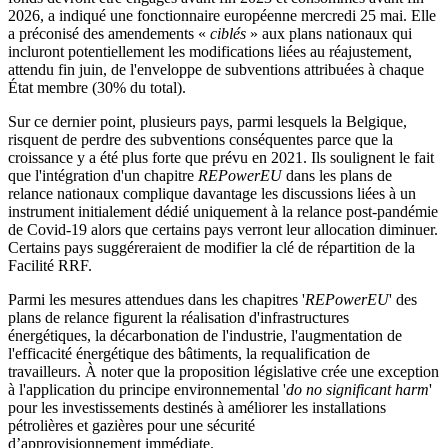
2026, a indiqué une fonctionnaire européenne mercredi 25 mai. Elle
a préconisé des amendements «
ciblés
» aux plans nationaux qui
incluront potentiellement les modifications liées au réajustement,
attendu fin juin, de l'enveloppe de subventions attribuées à chaque
État membre (30% du total).
Sur ce dernier point, plusieurs pays, parmi lesquels la Belgique,
risquent de perdre des subventions conséquentes parce que la
croissance y a été plus forte que prévu en 2021. Ils soulignent le fait
que l'intégration d'un chapitre
REPowerEU
dans les plans de
relance nationaux complique davantage les discussions liées à un
instrument initialement dédié uniquement à la relance post-pandémie
de Covid-19 alors que certains pays verront leur allocation diminuer.
Certains pays suggéreraient de modifier la clé de répartition de la
Facilité RRF.
Parmi les mesures attendues dans les chapitres '
REPowerEU
' des
plans de relance figurent la réalisation d'infrastructures
énergétiques, la décarbonation de l'industrie, l'augmentation de
l'efficacité énergétique des bâtiments, la requalification de
travailleurs. À noter que la proposition législative crée une exception
à l'application du principe environnemental '
do no significant harm
'
pour les investissements destinés à améliorer les installations
pétrolières et gazières pour une sécurité
d’approvisionnement immédiate.