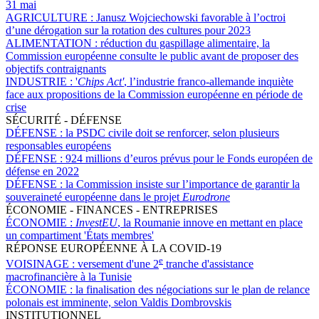
31 mai
AGRICULTURE :
Janusz Wojciechowski favorable à l’octroi
d’une dérogation sur la rotation des cultures pour 2023
ALIMENTATION :
réduction du gaspillage alimentaire, la
Commission européenne consulte le public avant de proposer des
objectifs contraignants
INDUSTRIE :
'
Chips Act'
, l’industrie franco-allemande inquiète
face aux propositions de la Commission européenne en période de
crise
SÉCURITÉ - DÉFENSE
DÉFENSE :
la PSDC civile doit se renforcer, selon plusieurs
responsables européens
DÉFENSE :
924 millions d’euros prévus pour le Fonds européen de
défense en 2022
DÉFENSE :
la Commission insiste sur l’importance de garantir la
souveraineté européenne dans le projet
Eurodrone
ÉCONOMIE - FINANCES - ENTREPRISES
ÉCONOMIE :
InvestEU
, la Roumanie innove en mettant en place
un compartiment 'États membres'
RÉPONSE EUROPÉENNE À LA COVID-19
e
VOISINAGE :
versement d'une 2
tranche d'assistance
macrofinancière à la Tunisie
ÉCONOMIE :
la finalisation des négociations sur le plan de relance
polonais est imminente, selon Valdis Dombrovskis
INSTITUTIONNEL