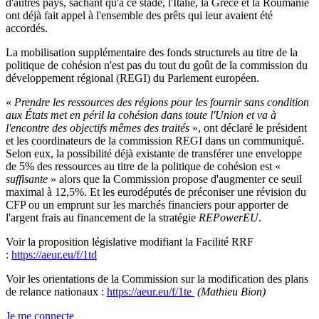
d'autres pays, sachant qu'à ce stade, l'Italie, la Grèce et la Roumanie
ont déjà fait appel à l'ensemble des prêts qui leur avaient été
accordés.
La mobilisation supplémentaire des fonds structurels au titre de la
politique de cohésion n'est pas du tout du goût de la commission du
développement régional (REGI) du Parlement européen.
«
Prendre les ressources des régions pour les fournir sans condition
aux États met en péril la cohésion dans toute l'Union et va à
l'encontre des objectifs mêmes des traités
», ont déclaré le président
et les coordinateurs de la commission REGI dans un communiqué.
Selon eux, la possibilité déjà existante de transférer une enveloppe
de 5% des ressources au titre de la politique de cohésion est «
suffisante
» alors que la Commission propose d'augmenter ce seuil
maximal à 12,5%. Et les eurodéputés de préconiser une révision du
CFP ou un emprunt sur les marchés financiers pour apporter de
l'argent frais au financement de la stratégie
REPowerEU
.
Voir la proposition législative modifiant la Facilité RRF
:
https://aeur.eu/f/1td
Voir les orientations de la Commission sur la modification des plans
de relance nationaux :
https://aeur.eu/f/1te
(Mathieu Bion)
Je me connecte