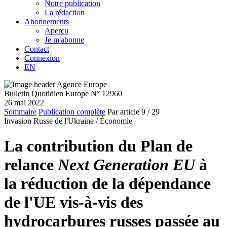
Notre publication
La rédaction
Abonnements
Aperçu
Je m'abonne
Contact
Connexion
EN
Bulletin Quotidien Europe N° 12960
26 mai 2022
Sommaire
Publication complète
Par article
9
/ 29
Invasion Russe de l'Ukraine /
Économie
La contribution du Plan de
relance
Next Generation EU
à
la réduction de la dépendance
de l'UE vis-à-vis des
hydrocarbures russes passée au