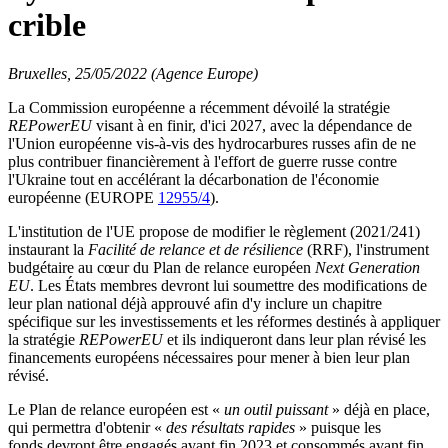
crible
Bruxelles, 25/05/2022 (Agence Europe)
La Commission européenne a récemment dévoilé la stratégie
REPowerEU
visant à en finir, d'ici 2027, avec la dépendance de
l'Union européenne vis-à-vis des hydrocarbures russes afin de ne
plus contribuer financièrement à l'effort de guerre russe contre
l'Ukraine tout en accélérant la décarbonation de l'économie
européenne (EUROPE
12955/4
).
L'institution de l'UE propose de modifier le règlement (2021/241)
instaurant la
Facilité de relance et de résilience
(RRF), l'instrument
budgétaire au cœur du Plan de relance européen
Next Generation
EU
. Les États membres devront lui soumettre des modifications de
leur plan national déjà approuvé afin d'y inclure un chapitre
spécifique sur les investissements et les réformes destinés à appliquer
la stratégie
REPowerEU
et ils indiqueront dans leur plan révisé les
financements européens nécessaires pour mener à bien leur plan
révisé.
Le Plan de relance européen est «
un outil puissant
» déjà en place,
qui permettra d'obtenir «
des résultats rapides
» puisque les
fonds devront être engagés avant fin 2023 et consommés avant fin