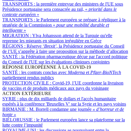
TRANSPORTS :
la première entrevue des ministres de l'UE sous
Présidence portugaise sera consacrée au rail, «
priorité dans le
contexte européen
»
TRANSPORTS :
le Parlement européen se prépare à répliquer à la
stratégie de la Commission «
pour une mobilité durable et
intelligente
»
MIGRATION :
Ylva Johansson attend de la Turquie qu'elle
reprenne les migrants en situation irrégulière en Grèce
RÉGIONS :
Réserve ‘
Brexit’
, la Présidence portugaise du Conseil
de l’UE s’apprête à faire une proposition sur la méthode d’allocation
SANTÉ :
la Fédération pharmaceutique déçue par l'accord politique
du Conseil de l'UE sur les évaluations cliniques conjointes
RÉPONSE EUROPÉENNE À LA COVID-19
SANTÉ :
les contrats conclus avec
Moderna
et
Pfizer-BioNTech
partiellement rendus publics
PROTECTION CIVILE :
Covid-19, l’UE coordonne la livraison
de vaccins et de produits médicaux aux pays du voisinage
ACTION EXTÉRIEURE
SYRIE :
plus de dix milliards de dollars et l'accès humanitaire
espérés à la conférence 'Bruxelles V' sur la Syrie et les pays voisins
BIRMANIE :
M. Borrell condamne une journée
« d’horreur et de
honte »
BIÉLORUSSIE :
le Parlement européen lance sa plateforme sur la
lutte contre l’impunité
ROYAUME-UNI :
les discussions se poursuivent entre la