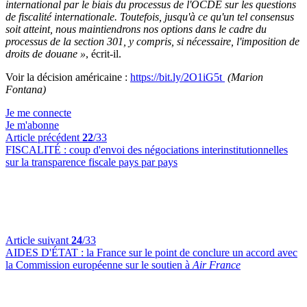
international par le biais du processus de l'OCDE sur les questions
de fiscalité internationale. Toutefois, jusqu'à ce qu'un tel consensus
soit atteint, nous maintiendrons nos options dans le cadre du
processus de la section 301, y compris, si nécessaire, l'imposition de
droits de douane »
,
écrit-il.
Voir la décision américaine :
https://bit.ly/2O1iG5t
(Marion
Fontana)
Je me connecte
Je m'abonne
Article précédent
22
/33
FISCALITÉ :
coup d'envoi des négociations interinstitutionnelles
sur la transparence fiscale pays par pays
Article suivant
24
/33
AIDES D'ÉTAT :
la France sur le point de conclure un accord avec
la Commission européenne sur le soutien à
Air France