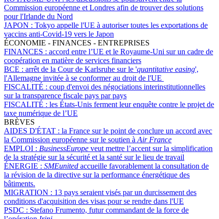
Commission européenne et Londres afin de trouver des solutions
pour l'Irlande du Nord
JAPON :
Tokyo appelle l'UE à autoriser toutes les exportations de
vaccins anti-Covid-19 vers le Japon
ÉCONOMIE - FINANCES - ENTREPRISES
FINANCES :
accord entre l’UE et le Royaume-Uni sur un cadre de
coopération en matière de services financiers
BCE :
arrêt de la Cour de Karlsruhe sur le '
quantitative easing
',
l'Allemagne invitée à se conformer au droit de l'UE
FISCALITÉ :
coup d'envoi des négociations interinstitutionnelles
sur la transparence fiscale pays par pays
FISCALITÉ :
les États-Unis ferment leur enquête contre le projet de
taxe numérique de l’UE
BRÈVES
AIDES D'ÉTAT :
la France sur le point de conclure un accord avec
la Commission européenne sur le soutien à
Air France
EMPLOI :
BusinessEurope
veut mettre l’accent sur la simplification
de la stratégie sur la sécurité et la santé sur le lieu de travail
ÉNERGIE :
SMEunited
accueille favorablement la consultation de
la révision de la directive sur la performance énergétique des
bâtiments.
MIGRATION :
13 pays seraient visés par un durcissement des
conditions d'acquisition des visas pour se rendre dans l'UE
PSDC :
Stefano Frumento, futur commandant de la force de
l’opération
Irini