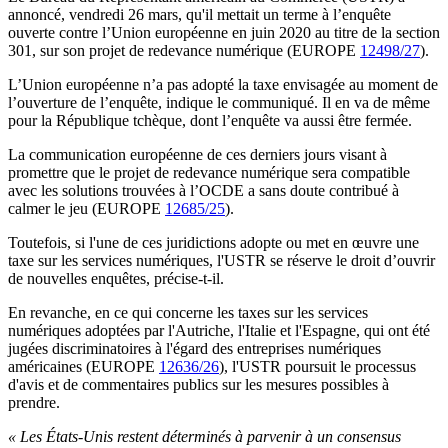
annoncé, vendredi
26 mars,
qu'il mettait
un terme à l’enquête
ouverte contre l’Union européenne
en juin 2020
au titre de la section
301, sur
son projet de redevance numérique
(EUROPE
12498/27
).
L’Union européenne n’a pas adopté la taxe envisagée au moment de
l’ouverture de l’enquête, indique le communiqué. Il en va de même
pour la
République tchèque,
dont l’enquête va aussi être fermée.
La communication européenne de ces derniers jours visant à
promettre que le projet de redevance numérique sera compatible
avec les solutions trouvées à l’OCDE a sans doute contribué à
calmer le jeu (EUROPE
12685/25
).
Toutefois, s
i l'une de ces juridictions adopte ou met en œuvre un
e
taxe sur les services numériques
, l'USTR
se réserve le droit d’ouvrir
de nouvelles enquêtes,
précise-t-il.
En revanche,
en ce qui concerne les
taxes
sur les services
numériques adoptées par l'Autriche, l'Italie
et
l'Espagne,
qui
ont été
jugées
discriminatoires à l'égard des entreprises numériques
américaine
s
(EUROPE
12636/26
),
l
'USTR poursuit le processus
d'avis et de commentaires publics sur les
mesures
possibles
à
prendre.
« Les États-Unis restent déterminés à parvenir à un consensus