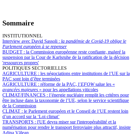
Sommaire
INSTITUTIONNEL
Interview avec David Sassoli :
la pandémie de Covid-19 oblige le
Parlement européen à se repenser
BUDGET :
la Commission européenne reste confiante, malgré la
suspension par la Cour de Karlsruhe de la ratification de la décision
'ressources propres'
POLITIQUES SECTORIELLES
AGRICULTURE :
les négociations entre institutions de l’UE sur la
PAC sont loin d’être terminées
AGRICULTURE :
réforme de la PAC, l’
EFOW
salue les «
avancées majeures
» pour les appellations viticoles
CLIMAT/FINANCES :
l’énergie nucléaire remplit les critères pour
être incluse dans la taxonomie de l’UE, selon le service scientifique
de la Commission
CLIMAT :
le Parlement européen et le Conseil de l’UE restent loin
d’un accord sur la ‘Loi climat’
TRANSPORTS :
l'UE devra miser sur l'interopérabilité et la
numérisation pour rendre le transport ferroviaire plus attractif, insiste
Adina Vălean