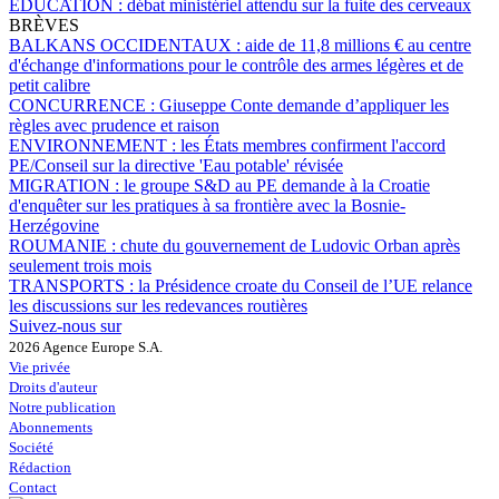
ÉDUCATION :
débat ministériel attendu sur la fuite des cerveaux
BRÈVES
BALKANS OCCIDENTAUX :
aide de 11,8 millions € au centre
d'échange d'informations pour le contrôle des armes légères et de
petit calibre
CONCURRENCE :
Giuseppe Conte demande d’appliquer les
règles avec prudence et raison
ENVIRONNEMENT :
les États membres confirment l'accord
PE/Conseil sur la directive 'Eau potable' révisée
MIGRATION :
le groupe S&D au PE demande à la Croatie
d'enquêter sur les pratiques à sa frontière avec la Bosnie-
Herzégovine
ROUMANIE :
chute du gouvernement de Ludovic Orban après
seulement trois mois
TRANSPORTS :
la Présidence croate du Conseil de l’UE relance
les discussions sur les redevances routières
Suivez-nous sur
2026 Agence Europe S.A.
Vie privée
Droits d'auteur
Notre publication
Abonnements
Société
Rédaction
Contact