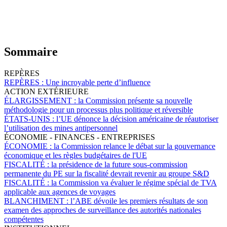
Sommaire
REPÈRES
REPÈRES :
Une incroyable perte d’influence
ACTION EXTÉRIEURE
ÉLARGISSEMENT :
la Commission présente sa nouvelle
méthodologie pour un processus plus politique et réversible
ÉTATS-UNIS :
l’UE dénonce la décision américaine de réautoriser
l’utilisation des mines antipersonnel
ÉCONOMIE - FINANCES - ENTREPRISES
ÉCONOMIE :
la Commission relance le débat sur la gouvernance
économique et les règles budgétaires de l'UE
FISCALITÉ :
la présidence de la future sous-commission
permanente du PE sur la fiscalité devrait revenir au groupe S&D
FISCALITÉ :
la Commission va évaluer le régime spécial de TVA
applicable aux agences de voyages
BLANCHIMENT :
l’ABE dévoile les premiers résultats de son
examen des approches de surveillance des autorités nationales
compétentes