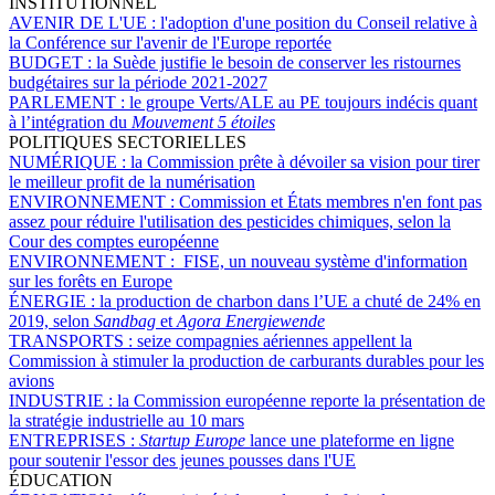
INSTITUTIONNEL
AVENIR DE L'UE :
l'adoption d'une position du Conseil relative à
la Conférence sur l'avenir de l'Europe reportée
BUDGET :
la Suède justifie le besoin de conserver les ristournes
budgétaires sur la période 2021-2027
PARLEMENT :
le groupe Verts/ALE au PE toujours indécis quant
à l’intégration du
Mouvement 5 étoiles
POLITIQUES SECTORIELLES
NUMÉRIQUE :
la Commission prête à dévoiler sa vision pour tirer
le meilleur profit de la numérisation
ENVIRONNEMENT :
Commission et États membres n'en font pas
assez pour réduire l'utilisation des pesticides chimiques, selon la
Cour des comptes européenne
ENVIRONNEMENT :
FISE, un nouveau système d'information
sur les forêts en Europe
ÉNERGIE :
la production de charbon dans l’UE a chuté de 24% en
2019, selon
Sandbag
et
Agora Energiewende
TRANSPORTS :
seize compagnies aériennes appellent la
Commission à stimuler la production de carburants durables pour les
avions
INDUSTRIE :
la Commission européenne reporte la présentation de
la stratégie industrielle au 10 mars
ENTREPRISES :
Startup Europe
lance une plateforme en ligne
pour soutenir l'essor des jeunes pousses dans l'UE
ÉDUCATION