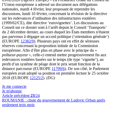
l’Union européenne a adressé un document aux délégations
nationales, mardi 4 février, leur proposant de reprendre les
discussions, lundi 10 février, concernant la révision de la directive
sur les redevances d’utilisation des infrastructures routières
(1999/62/CE), dite directive ‘eurovignettes’. Les discussions au
Conseil sur ce dossier sont à l’arrêt depuis le Conseil ‘Transports’
du 2 décembre dernier, au cours duquel les États membres n'étaient
pas parvenus à dégager un accord politique (‘orientation générale’)
(EUROPE
12382/9
). Plusieurs pays ont en effet de sérieuses
réserves concernant la proposition initiale de la Commission
européenne. Afin d’être plus en phase avec le principe du «
pollueur-payeur
», celle-ci entend mettre progressivement fin aux
redevances routières basées sur le temps (de type ‘vignette’), au
profit d’un système de péage dont le prix serait fonction de la
distance parcourue (EUROPE
11799/6
). De son côté, le Parlement
européen avait adopté sa position en première lecture le 25 octobre
2018 (EUROPE
12125/2
).
(DG)
Je me connecte
Je m'abonne
Article précédent
23
/24
ROUMANIE :
chute du gouvernement de Ludovic Orban après
seulement trois mois