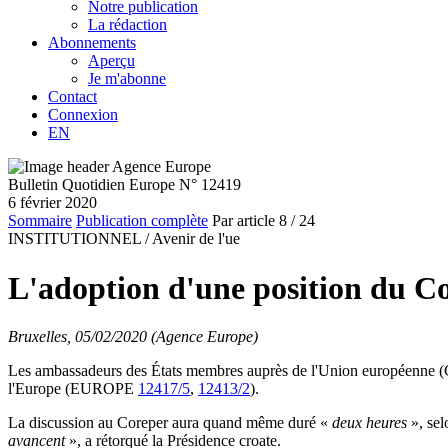
Notre publication
La rédaction
Abonnements
Aperçu
Je m'abonne
Contact
Connexion
EN
Bulletin Quotidien Europe N° 12419
6 février 2020
Sommaire
Publication complète
Par article
8
/ 24
INSTITUTIONNEL /
Avenir de l'ue
L'adoption d'une position du Con
Bruxelles, 05/02/2020 (Agence Europe)
Les ambassadeurs des États membres auprès de l'Union européenne (Corep
l'Europe (EUROPE
12417/5
,
12413/2
).
La discussion au Coreper aura quand même duré «
deux heures
», sel
avancent
», a rétorqué la Présidence croate.