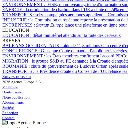
ENVIRONNEMENT :
FISE, un nouveau système d'information sur 
ÉNERGIE :
la production de charbon dans l’UE a chuté de 24% en 
TRANSPORTS :
seize compagnies aériennes appellent la Commission
INDUSTRIE :
la Commission européenne reporte la présentation de la
ENTREPRISES :
Startup Europe
lance une plateforme en ligne pour 
ÉDUCATION
ÉDUCATION :
débat ministériel attendu sur la fuite des cerveaux
BRÈVES
BALKANS OCCIDENTAUX :
aide de 11,8 millions € au centre d'é
CONCURRENCE :
Giuseppe Conte demande d’appliquer les règles 
ENVIRONNEMENT :
les États membres confirment l'accord PE/Cons
MIGRATION :
le groupe S&D au PE demande à la Croatie d'enquêter 
ROUMANIE :
chute du gouvernement de Ludovic Orban après seule
TRANSPORTS :
la Présidence croate du Conseil de l’UE relance les 
Suivez-nous sur
2026 Agence Europe S.A.
Vie privée
Droits d'auteur
Notre publication
Abonnements
Société
Rédaction
Contact