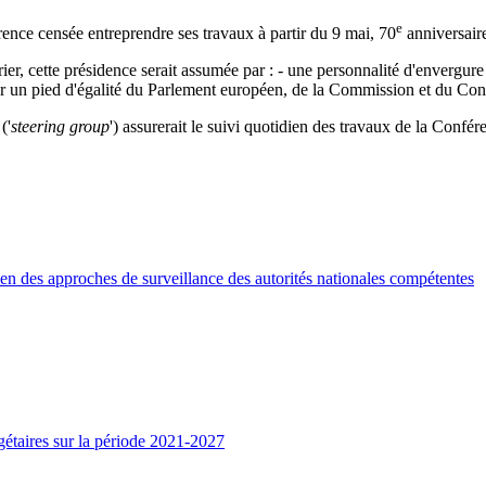
e
ence censée entreprendre ses travaux à partir du 9 mai, 70
anniversair
rier, cette présidence serait assumée par : - une personnalité d'enverg
sur un pied d'égalité du Parlement européen, de la Commission et du Cons
('
steering group
') assurerait le suivi quotidien des travaux de la Conf
en des approches de surveillance des autorités nationales compétentes
dgétaires sur la période 2021-2027