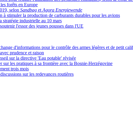
les forêts en Europe
2019, selon
Sandbag
et
Agora Energiewende
 à stimuler la production de carburants durables pour les avions
 stratégie industrielle au 10 mars
soutenir l'essor des jeunes pousses dans l'UE
change d'informations pour le contrôle des armes légères et de petit cali
avec prudence et raison
eil sur la directive 'Eau potable' révisée
sur les pratiques à sa frontière avec la Bosnie-Herzégovine
ment trois mois
discussions sur les redevances routières