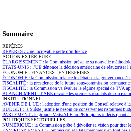
Sommaire
REPÈRES
REPÈRES :
Une incroyable perte d’influence
ACTION EXTÉRIEURE
ÉLARGISSEMENT :
la Commission présente sa nouvelle méthodolog
ÉTATS-UNIS :
l’UE dénonce la décision américaine de réautoriser l’u
ÉCONOMIE - FINANCES - ENTREPRISES
ÉCONOMIE :
la Commission relance le débat sur la gouvernance éco
FISCALITÉ :
la présidence de la future sous-commission permanente 
FISCALITÉ :
la Commission va évaluer le régime spécial de TVA ap
BLANCHIMENT :
l’ABE dévoile les premiers résultats de son exam
INSTITUTIONNEL
AVENIR DE L'UE :
l'adoption d'une position du Conseil relative à l
BUDGET :
la Suède justifie le besoin de conserver les ristournes bu
PARLEMENT :
le groupe Verts/ALE au PE toujours indécis quant à 
POLITIQUES SECTORIELLES
NUMÉRIQUE :
la Commission prête à dévoiler sa vision pour tirer le
ENVIRONNEMENT :
Commission et États membres n'en font pas as