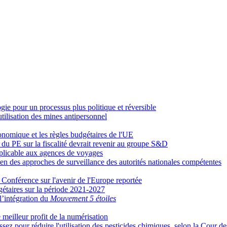
ie pour un processus plus politique et réversible
tilisation des mines antipersonnel
nomique et les règles budgétaires de l'UE
du PE sur la fiscalité devrait revenir au groupe S&D
plicable aux agences de voyages
en des approches de surveillance des autorités nationales compétentes
a Conférence sur l'avenir de l'Europe reportée
dgétaires sur la période 2021-2027
l’intégration du
Mouvement 5 étoiles
 meilleur profit de la numérisation
sez pour réduire l'utilisation des pesticides chimiques, selon la Cour 