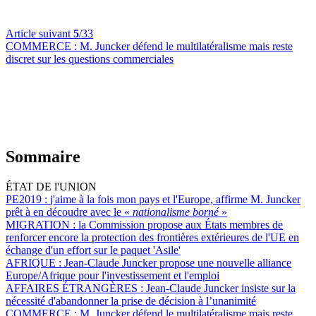
Article suivant
5
/33
COMMERCE :
M. Juncker défend le multilatéralisme mais reste
discret sur les questions commerciales
Sommaire
ÉTAT DE l'UNION
PE2019 :
j'aime à la fois mon pays et l'Europe, affirme M. Juncker
prêt à en découdre avec le «
nationalisme borné
»
MIGRATION :
la Commission propose aux États membres de
renforcer encore la protection des frontières extérieures de l'UE en
échange d'un effort sur le paquet 'Asile'
AFRIQUE :
Jean-Claude Juncker propose une nouvelle alliance
Europe/Afrique pour l'investissement et l'emploi
AFFAIRES ÉTRANGÈRES :
Jean-Claude Juncker insiste sur la
nécessité d'abandonner la prise de décision à l’unanimité
COMMERCE :
M. Juncker défend le multilatéralisme mais reste