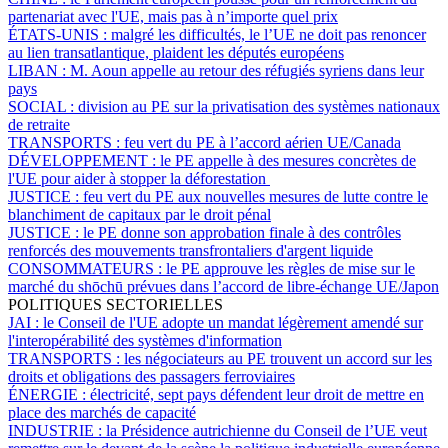
partenariat avec l'UE, mais pas à n’importe quel prix
ÉTATS-UNIS :
malgré les difficultés, le l’UE ne doit pas renoncer
au lien transatlantique, plaident les députés européens
LIBAN :
M. Aoun appelle au retour des réfugiés syriens dans leur
pays
SOCIAL :
division au PE sur la privatisation des systèmes nationaux
de retraite
TRANSPORTS :
feu vert du PE à l’accord aérien UE/Canada
DÉVELOPPEMENT :
le PE appelle à des mesures concrètes de
l'UE pour aider à stopper la déforestation
JUSTICE :
feu vert du PE aux nouvelles mesures de lutte contre le
blanchiment de capitaux par le droit pénal
JUSTICE :
le PE donne son approbation finale à des contrôles
renforcés des mouvements transfrontaliers d'argent liquide
CONSOMMATEURS :
le PE approuve les règles de mise sur le
marché du shōchū prévues dans l’accord de libre-échange UE/Japon
POLITIQUES SECTORIELLES
JAI :
le Conseil de l'UE adopte un mandat légèrement amendé sur
l'interopérabilité des systèmes d'information
TRANSPORTS :
les négociateurs au PE trouvent un accord sur les
droits et obligations des passagers ferroviaires
ÉNERGIE :
électricité, sept pays défendent leur droit de mettre en
place des marchés de capacité
INDUSTRIE :
la Présidence autrichienne du Conseil de l’UE veut