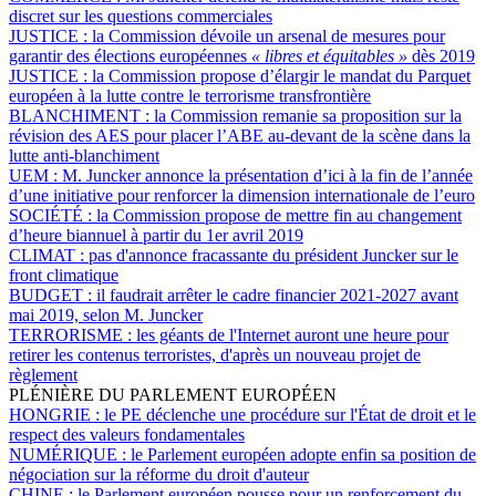
discret sur les questions commerciales
JUSTICE :
la Commission dévoile un arsenal de mesures pour
garantir des élections européennes
« libres et équitables »
dès 2019
JUSTICE :
la Commission propose d’élargir le mandat du Parquet
européen à la lutte contre le terrorisme transfrontière
BLANCHIMENT :
la Commission remanie sa proposition sur la
révision des AES pour placer l’ABE au-devant de la scène dans la
lutte anti-blanchiment
UEM :
M. Juncker annonce la présentation d’ici à la fin de l’année
d’une initiative pour renforcer la dimension internationale de l’euro
SOCIÉTÉ :
la Commission propose de mettre fin au changement
d’heure biannuel à partir du 1er avril 2019
CLIMAT :
pas d'annonce fracassante du président Juncker sur le
front climatique
BUDGET :
il faudrait arrêter le cadre financier 2021-2027 avant
mai 2019, selon M. Juncker
TERRORISME :
les géants de l'Internet auront une heure pour
retirer les contenus terroristes, d'après un nouveau projet de
règlement
PLÉNIÈRE DU PARLEMENT EUROPÉEN
HONGRIE :
le PE déclenche une procédure sur l'État de droit et le
respect des valeurs fondamentales
NUMÉRIQUE :
le Parlement européen adopte enfin sa position de
négociation sur la réforme du droit d'auteur
CHINE :
le Parlement européen pousse pour un renforcement du