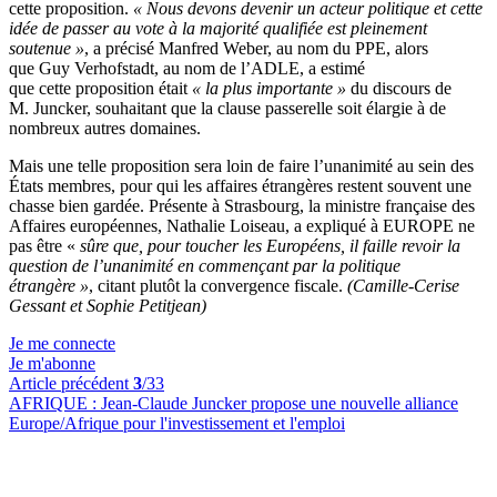
cette proposition.
« Nous devons devenir un acteur politique et cette
idée de passer au vote à la majorité qualifiée est pleinement
soutenue »
, a précisé Manfred Weber, au nom du PPE, alors
que Guy Verhofstadt, au nom de l’ADLE, a estimé
que cette proposition était
« la plus importante »
du discours de
M. Juncker, souhaitant que la clause passerelle soit élargie à de
nombreux autres domaines.
Mais une telle proposition sera loin de faire l’unanimité au sein des
États membres, pour qui les affaires étrangères restent souvent une
chasse bien gardée. Présente à Strasbourg, la ministre française des
Affaires européennes, Nathalie Loiseau, a expliqué à EUROPE ne
pas être «
sûre que, pour toucher les Européens, il faille revoir la
question de l’unanimité en commençant par la politique
étrangère »
, citant plutôt la convergence fiscale.
(Camille-Cerise
Gessant et Sophie Petitjean)
Je me connecte
Je m'abonne
Article précédent
3
/33
AFRIQUE :
Jean-Claude Juncker propose une nouvelle alliance
Europe/Afrique pour l'investissement et l'emploi