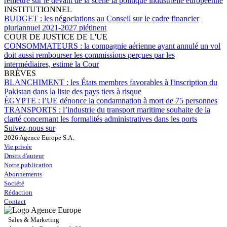
remettre sur le devant de la scène la politique industrielle européenne
INSTITUTIONNEL
BUDGET :
les négociations au Conseil sur le cadre financier
pluriannuel 2021-2027 piétinent
COUR DE JUSTICE DE L'UE
CONSOMMATEURS :
la compagnie aérienne ayant annulé un vol
doit aussi rembourser les commissions perçues par les
intermédiaires, estime la Cour
BRÈVES
BLANCHIMENT :
les États membres favorables à l'inscription du
Pakistan dans la liste des pays tiers à risque
ÉGYPTE :
l’UE dénonce la condamnation à mort de 75 personnes
TRANSPORTS :
l’industrie du transport maritime souhaite de la
clarté concernant les formalités administratives dans les ports
Suivez-nous sur
2026 Agence Europe S.A.
Vie privée
Droits d'auteur
Notre publication
Abonnements
Société
Rédaction
Contact
Sales & Marketing