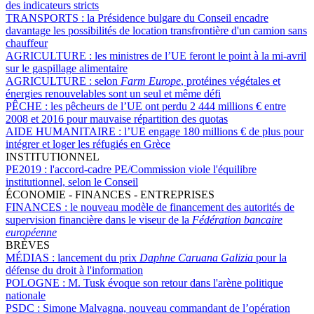
des indicateurs stricts
TRANSPORTS :
la Présidence bulgare du Conseil encadre
davantage les possibilités de location transfrontière d'un camion sans
chauffeur
AGRICULTURE :
les ministres de l’UE feront le point à la mi-avril
sur le gaspillage alimentaire
AGRICULTURE :
selon
Farm Europe
, protéines végétales et
énergies renouvelables sont un seul et même défi
PÊCHE :
les pêcheurs de l’UE ont perdu 2 444 millions € entre
2008 et 2016 pour mauvaise répartition des quotas
AIDE HUMANITAIRE :
l’UE engage 180 millions € de plus pour
intégrer et loger les réfugiés en Grèce
INSTITUTIONNEL
PE2019 :
l'accord-cadre PE/Commission viole l'équilibre
institutionnel, selon le Conseil
ÉCONOMIE - FINANCES - ENTREPRISES
FINANCES :
le nouveau modèle de financement des autorités de
supervision financière dans le viseur de la
Fédération bancaire
européenne
BRÈVES
MÉDIAS :
lancement du prix
Daphne Caruana Galizia
pour la
défense du droit à l'information
POLOGNE :
M. Tusk évoque son retour dans l'arène politique
nationale
PSDC :
Simone Malvagna, nouveau commandant de l’opération