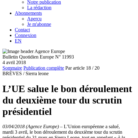
Notre publication
La rédaction
Abonnements
Aperçu
Je m'abonne
Contact
Connexion
EN
Bulletin Quotidien Europe N° 11993
4 avril 2018
Sommaire
Publication complète
Par article
18
/ 20
BRÈVES /
Sierra leone
L’UE salue le bon déroulement
du deuxième tour du scrutin
présidentiel
03/04/2018 (Agence Europe)
–
L’Union européenne a salué,
mardi 3 avril, le bon déroulement du deuxième tour du scrutin
présidentiel du 31 mars en Sierra Leone, tout en appelant «
à la