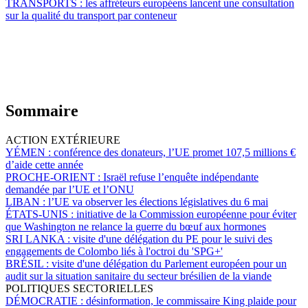
TRANSPORTS :
les affréteurs européens lancent une consultation
sur la qualité du transport par conteneur
Sommaire
ACTION EXTÉRIEURE
YÉMEN :
conférence des donateurs, l’UE promet 107,5 millions €
d’aide cette année
PROCHE-ORIENT :
Israël refuse l’enquête indépendante
demandée par l’UE et l’ONU
LIBAN :
l’UE va observer les élections législatives du 6 mai
ÉTATS-UNIS :
initiative de la Commission européenne pour éviter
que Washington ne relance la guerre du bœuf aux hormones
SRI LANKA :
visite d'une délégation du PE pour le suivi des
engagements de Colombo liés à l'octroi du 'SPG+'
BRÉSIL :
visite d'une délégation du Parlement européen pour un
audit sur la situation sanitaire du secteur brésilien de la viande
POLITIQUES SECTORIELLES
DÉMOCRATIE :
désinformation, le commissaire King plaide pour