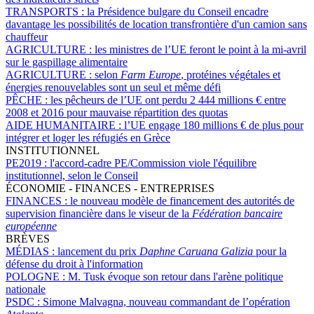
TRANSPORTS :
la Présidence bulgare du Conseil encadre
davantage les possibilités de location transfrontière d'un camion sans
chauffeur
AGRICULTURE :
les ministres de l’UE feront le point à la mi-avril
sur le gaspillage alimentaire
AGRICULTURE :
selon
Farm Europe
, protéines végétales et
énergies renouvelables sont un seul et même défi
PÊCHE :
les pêcheurs de l’UE ont perdu 2 444 millions € entre
2008 et 2016 pour mauvaise répartition des quotas
AIDE HUMANITAIRE :
l’UE engage 180 millions € de plus pour
intégrer et loger les réfugiés en Grèce
INSTITUTIONNEL
PE2019 :
l'accord-cadre PE/Commission viole l'équilibre
institutionnel, selon le Conseil
ÉCONOMIE - FINANCES - ENTREPRISES
FINANCES :
le nouveau modèle de financement des autorités de
supervision financière dans le viseur de la
Fédération bancaire
européenne
BRÈVES
MÉDIAS :
lancement du prix
Daphne Caruana Galizia
pour la
défense du droit à l'information
POLOGNE :
M. Tusk évoque son retour dans l'arène politique
nationale
PSDC :
Simone Malvagna, nouveau commandant de l’opération