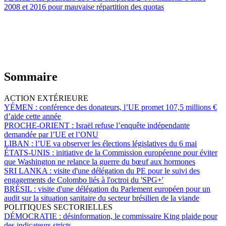
2008 et 2016 pour mauvaise répartition des quotas
Sommaire
ACTION EXTÉRIEURE
YÉMEN :
conférence des donateurs, l’UE promet 107,5 millions €
d’aide cette année
PROCHE-ORIENT :
Israël refuse l’enquête indépendante
demandée par l’UE et l’ONU
LIBAN :
l’UE va observer les élections législatives du 6 mai
ÉTATS-UNIS :
initiative de la Commission européenne pour éviter
que Washington ne relance la guerre du bœuf aux hormones
SRI LANKA :
visite d'une délégation du PE pour le suivi des
engagements de Colombo liés à l'octroi du 'SPG+'
BRÉSIL :
visite d'une délégation du Parlement européen pour un
audit sur la situation sanitaire du secteur brésilien de la viande
POLITIQUES SECTORIELLES
DÉMOCRATIE :
désinformation, le commissaire King plaide pour
des indicateurs stricts