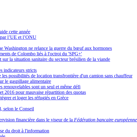
aide cette année
 par l’UE et l’ONU
que Washington ne relance la guerre du bœuf aux hormones
ements de Colombo liés à l'octroi du 'SPG+'
ur la situation sanitaire du secteur brésilien de la viande
 indicateurs stricts
les possibilités de location transfrontière d'un camion sans chauffeur
sur le gaspillage alimentaire
ies renouvelables sont un seul et même défi
 et 2016 pour mauvaise répartition des quotas
égrer et loger les réfugiés en Grèce
, selon le Conseil
rvision financière dans le viseur de la
Fédération bancaire européenne
e du droit à l'information
ale