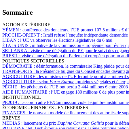
Sommaire
ACTION EXTÉRIEURE
YÉMEN :
conférence des donateurs, l’UE promet 107,5 millions € d’
PROCHE-ORIENT :
Israël refuse l’enquête indépendante demandée
LIBAN :
l’UE va observer les élections législatives du 6 mai
ÉTATS-UNIS :
initiative de la Commission européenne pour éviter 
SRI LANKA :
visite d'une délégation du PE pour le suivi des engag
BRÉSIL :
visite d'une délégation du Parlement européen pour un audit s
POLITIQUES SECTORIELLES
DÉMOCRATIE :
désinformation, le commissaire King plaide pour des
TRANSPORTS :
la Présidence bulgare du Conseil encadre davantage 
AGRICULTURE :
les ministres de l’UE feront le point à la mi-avril 
AGRICULTURE :
selon
Farm Europe
, protéines végétales et énerg
PÊCHE :
les pêcheurs de l’UE ont perdu 2 444 millions € entre 2008
AIDE HUMANITAIRE :
l’UE engage 180 millions € de plus pour int
INSTITUTIONNEL
PE2019 :
l'accord-cadre PE/Commission viole l'équilibre institutionnel
ÉCONOMIE - FINANCES - ENTREPRISES
FINANCES :
le nouveau modèle de financement des autorités de supe
BRÈVES
MÉDIAS :
lancement du prix
Daphne Caruana Galizia
pour la défens
POLOGNE :
M. Tusk évoque son retour dans l'arène politique nation