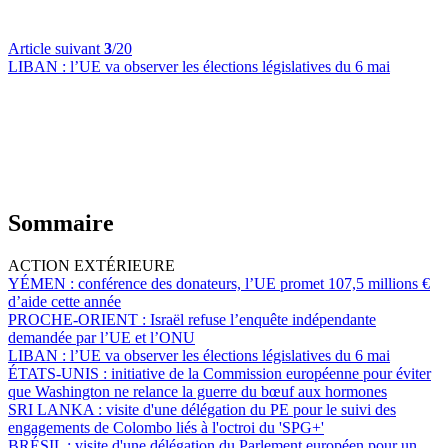
Article suivant
3
/20
LIBAN :
l’UE va observer les élections législatives du 6 mai
Sommaire
ACTION EXTÉRIEURE
YÉMEN :
conférence des donateurs, l’UE promet 107,5 millions €
d’aide cette année
PROCHE-ORIENT :
Israël refuse l’enquête indépendante
demandée par l’UE et l’ONU
LIBAN :
l’UE va observer les élections législatives du 6 mai
ÉTATS-UNIS :
initiative de la Commission européenne pour éviter
que Washington ne relance la guerre du bœuf aux hormones
SRI LANKA :
visite d'une délégation du PE pour le suivi des
engagements de Colombo liés à l'octroi du 'SPG+'
BRÉSIL :
visite d'une délégation du Parlement européen pour un