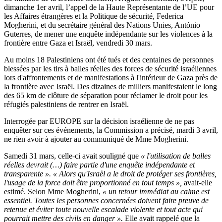
dimanche 1er avril, l’appel de la Haute Représentante de l’UE pour
les Affaires étrangères et la Politique de sécurité, Federica
Mogherini, et du secrétaire général des Nations Unies, António
Guterres, de mener une enquête indépendante sur les violences à la
frontière entre Gaza et Israël, vendredi 30 mars.
Au moins 18 Palestiniens ont été tués et des centaines de personnes
blessées par les tirs à balles réelles des forces de sécurité israéliennes
lors d'affrontements et de manifestations à l'intérieur de Gaza près de
la frontière avec Israël. Des dizaines de milliers manifestaient le long
des 65 km de clôture de séparation pour réclamer le droit pour les
réfugiés palestiniens de rentrer en Israël.
Interrogée par EUROPE sur la décision israélienne de ne pas
enquêter sur ces événements, la Commission a précisé, mardi 3 avril,
ne rien avoir à ajouter au communiqué de Mme Mogherini.
Samedi 31 mars, celle-ci avait souligné que
« l'utilisation de balles
réelles devrait (…) faire partie d'une enquête indépendante et
transparente ». « Alors qu'Israël a le droit de protéger ses frontières,
l'usage de la force doit être proportionné en tout temps »,
avait-elle
estimé. Selon Mme Mogherini,
« un retour immédiat au calme est
essentiel. Toutes les personnes concernées doivent faire preuve de
retenue et éviter toute nouvelle escalade violente et tout acte qui
pourrait mettre des civils en danger ».
Elle avait rappelé que la