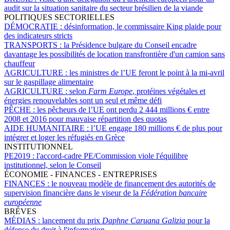
audit sur la situation sanitaire du secteur brésilien de la viande
POLITIQUES SECTORIELLES
DÉMOCRATIE :
désinformation, le commissaire King plaide pour
des indicateurs stricts
TRANSPORTS :
la Présidence bulgare du Conseil encadre
davantage les possibilités de location transfrontière d'un camion sans
chauffeur
AGRICULTURE :
les ministres de l’UE feront le point à la mi-avril
sur le gaspillage alimentaire
AGRICULTURE :
selon
Farm Europe
, protéines végétales et
énergies renouvelables sont un seul et même défi
PÊCHE :
les pêcheurs de l’UE ont perdu 2 444 millions € entre
2008 et 2016 pour mauvaise répartition des quotas
AIDE HUMANITAIRE :
l’UE engage 180 millions € de plus pour
intégrer et loger les réfugiés en Grèce
INSTITUTIONNEL
PE2019 :
l'accord-cadre PE/Commission viole l'équilibre
institutionnel, selon le Conseil
ÉCONOMIE - FINANCES - ENTREPRISES
FINANCES :
le nouveau modèle de financement des autorités de
supervision financière dans le viseur de la
Fédération bancaire
européenne
BRÈVES
MÉDIAS :
lancement du prix
Daphne Caruana Galizia
pour la
défense du droit à l'information