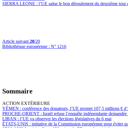
SIERRA LEONE :
l’UE salue le bon déroulement du deuxième tour d
Article suivant
20
/20
Bibliothèque européenne :
N° 1216
Sommaire
ACTION EXTÉRIEURE
YÉMEN :
conférence des donateurs, l’UE promet 107,5 millions € d’
PROCHE-ORIENT :
Israël refuse l’enquête indépendante demandée
LIBAN :
l’UE va observer les élections législatives du 6 mai
ÉTATS-UNIS :
initiative de la Commission européenne pour éviter 