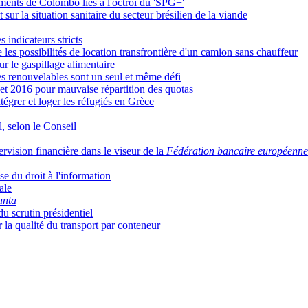
ements de Colombo liés à l'octroi du 'SPG+'
ur la situation sanitaire du secteur brésilien de la viande
 indicateurs stricts
les possibilités de location transfrontière d'un camion sans chauffeur
sur le gaspillage alimentaire
ies renouvelables sont un seul et même défi
 et 2016 pour mauvaise répartition des quotas
égrer et loger les réfugiés en Grèce
, selon le Conseil
rvision financière dans le viseur de la
Fédération bancaire européenne
e du droit à l'information
ale
anta
u scrutin présidentiel
r la qualité du transport par conteneur