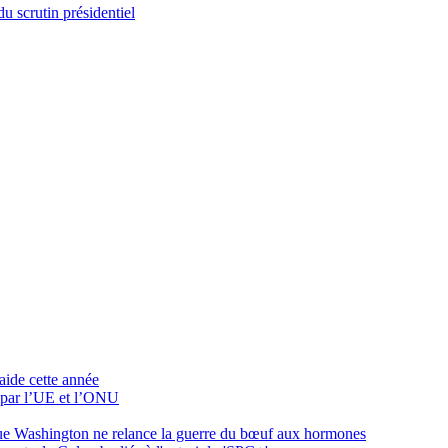
u scrutin présidentiel
aide cette année
 par l’UE et l’ONU
que Washington ne relance la guerre du bœuf aux hormones