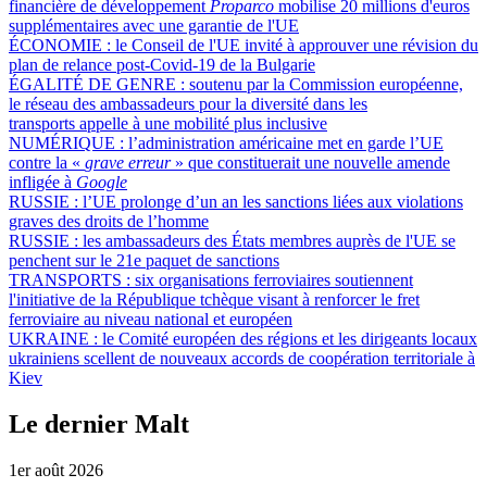
financière de développement
Proparco
mobilise 20 millions d'euros
supplémentaires avec une garantie de l'UE
ÉCONOMIE :
le Conseil de l'UE invité à approuver une révision du
plan de relance post-Covid-19 de la Bulgarie
ÉGALITÉ DE GENRE :
soutenu par la Commission européenne,
le réseau des ambassadeurs pour la diversité dans les
transports appelle à une mobilité plus inclusive
NUMÉRIQUE :
l’administration américaine met en garde l’UE
contre la «
grave erreur
» que constituerait une nouvelle amende
infligée à
Google
RUSSIE :
l’UE prolonge d’un an les sanctions liées aux violations
graves des droits de l’homme
RUSSIE :
les ambassadeurs des États membres auprès de l'UE se
penchent sur le 21e paquet de sanctions
TRANSPORTS :
six organisations ferroviaires soutiennent
l'initiative de la République tchèque visant à renforcer le fret
ferroviaire au niveau national et européen
UKRAINE :
le Comité européen des régions et les dirigeants locaux
ukrainiens scellent de nouveaux accords de coopération territoriale à
Kiev
Le dernier Malt
1er août 2026