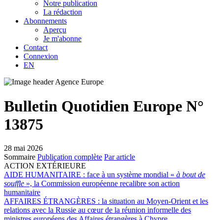
Notre publication
La rédaction
Abonnements
Aperçu
Je m'abonne
Contact
Connexion
EN
Bulletin Quotidien Europe N°
13875
28 mai 2026
Sommaire
Publication complète
Par article
ACTION EXTÉRIEURE
AIDE HUMANITAIRE :
face à un système mondial «
à bout de
souffle
», la Commission européenne recalibre son action
humanitaire
AFFAIRES ÉTRANGÈRES :
la situation au Moyen-Orient et les
relations avec la Russie au cœur de la réunion informelle des
ministres européens des Affaires étrangères à Chypre