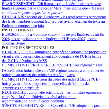
ÉLARGISSEMENT :
Edi Rama accepte l’idée de droits de vote
limités suggérée par le chancelier Merz, mais estime que «
les pays
candidats ne peuvent pas être séparés
»
ÉTATS-UNIS :
accord de 'Turnberry' - les représentants permanents
des États membres donnent leur feu vert avant l'examen du texte au
Parlement européen en juin
INSTITUTIONNEL
EU2026IE :
il n'y a «
aucune raison
» de ne pas finaliser, avant fin
2026, les négociations sur le budget de l'UE post-2027, estime
Thomas Byrne
POLITIQUES SECTORIELLES
NUMÉRIQUE :
la Commission européenne adopte une proposition
visant à attribuer principalement aux opérateurs de l’UE la bande
des 2 GHz dévolue aux MSS
COMPÉTITIVITÉ/RECHERCHE/ESPACE :
les règlements sur
e
l'Accélération industrielle et le '28
régime' soumis à un premier test
politique au niveau des ministres des Vingt-sept
COMPÉTITIVITÉ :
révision du cadre des aides d'État de l'UE -
huit pays membres proposent de nouvelles définitions des
'entreprises en difficulté'
RECHERCHE :
diplomatie scientifique - les ministres européens
chargés de la Compétitivité invités à adopter une
recommandation pour un cadre commun
SÛRETÉ ALIMENTAIRE :
le Conseil de l'UE adopte une position