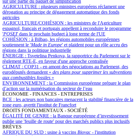
sur une partie du paquet de simplification
AGRICULTURE :
plusieurs ministres européens réclament une
dérogation au principe de dégagement automatique des fonds
agricoles
AGRICULTURE/COHÉSION :
les ministres de l'Agriculture
espagnol, français et portugais appellent à reconduire le programme
'
POSEI
' dans le prochain budget à long terme de l'UE
COHÉSION :
à Bilbao, les régions automobiles européennes
soutiennent le '
Made in Europe
' et plaident pour un rôle accru des
régions dans la politique industrielle
ÉNERGIE :
Tsvetelina Penkova, la rapportrice du Parlement sur le
règlement RTE-E, en faveur d'une approche centralisée
CLIMAT :
COP31 - en amont des négociations au Parlement, des
eurodéputés demandent «
des plans pour supprimer les subventions
aux combustibles fossiles
»
ENVIRONNEMENT :
la Commission européenne prépare le plan
d’action sur la numérisation du secteur de l’eau
ÉCONOMIE - FINANCES - ENTREPRISES
BCE :
les acteurs non bancaires menacent la stabilité financière de la
zone euro, avertit l'institut de Francfort
DROITS FONDAMENTAUX - SOCIÉTÉ
ÉGALITÉ DE GENRE :
la Banque européenne d’investissement
publie une 'feuille de route' pour des marchés publics plus inclusifs
BRÈVES
AFRIQUE DU SUD :
usine à vaccins
Biovac
- l'institution