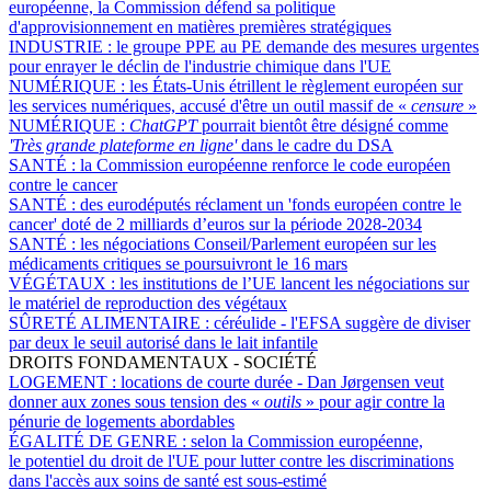
européenne, la Commission défend sa politique
d'approvisionnement en matières premières stratégiques
INDUSTRIE :
le groupe PPE au PE demande des mesures urgentes
pour enrayer le déclin de l'industrie chimique dans l'UE
NUMÉRIQUE :
les États-Unis étrillent le règlement européen sur
les services numériques, accusé d'être un outil massif de «
censure
»
NUMÉRIQUE :
ChatGPT
pourrait bientôt être désigné comme
'Très grande plateforme en ligne'
dans le cadre du DSA
SANTÉ :
la Commission européenne renforce le code européen
contre le cancer
SANTÉ :
des eurodéputés réclament un 'fonds européen contre le
cancer' doté de 2 milliards d’euros sur la période 2028-2034
SANTÉ :
les négociations Conseil/Parlement européen sur les
médicaments critiques se poursuivront le 16 mars
VÉGÉTAUX :
les institutions de l’UE lancent les négociations sur
le matériel de reproduction des végétaux
SÛRETÉ ALIMENTAIRE :
céréulide - l'EFSA suggère de diviser
par deux le seuil autorisé dans le lait infantile
DROITS FONDAMENTAUX - SOCIÉTÉ
LOGEMENT :
locations de courte durée - Dan Jørgensen veut
donner aux zones sous tension des «
outils
» pour agir contre la
pénurie de logements abordables
ÉGALITÉ DE GENRE :
selon la Commission européenne,
le potentiel du droit de l'UE pour lutter contre les discriminations
dans l'accès aux soins de santé est sous-estimé