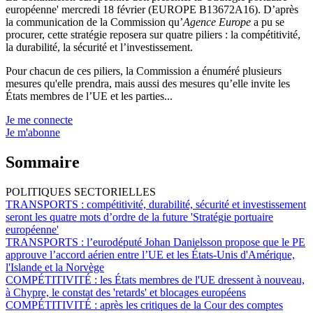
européenne' mercredi 18 février (EUROPE B13672A16). D’après
la communication de la Commission qu’
Agence Europe
a pu se
procurer, cette stratégie reposera sur quatre piliers : la compétitivité,
la durabilité, la sécurité et l’investissement.
Pour chacun de ces piliers, la Commission a énuméré plusieurs
mesures qu'elle prendra, mais aussi des mesures qu’elle invite les
États membres de l’UE et les parties...
Je me connecte
Je m'abonne
Sommaire
POLITIQUES SECTORIELLES
TRANSPORTS :
compétitivité, durabilité, sécurité et investissement
seront les quatre mots d’ordre de la future 'Stratégie portuaire
européenne'
TRANSPORTS :
l’eurodéputé Johan Danielsson propose que le PE
approuve l’accord aérien entre l’UE et les États-Unis d'Amérique,
l'Islande et la Norvège
COMPÉTITIVITÉ :
les États membres de l'UE dressent à nouveau,
à Chypre, le constat des 'retards' et blocages européens
COMPÉTITIVITÉ :
après les critiques de la Cour des comptes