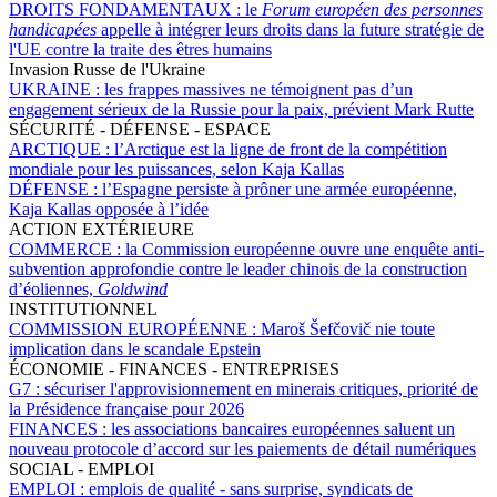
DROITS FONDAMENTAUX :
le
Forum européen des personnes
handicapées
appelle à intégrer leurs droits dans la future stratégie de
l'UE contre la traite des êtres humains
Invasion Russe de l'Ukraine
UKRAINE :
les frappes massives ne témoignent pas d’un
engagement sérieux de la Russie pour la paix, prévient Mark Rutte
SÉCURITÉ - DÉFENSE - ESPACE
ARCTIQUE :
l’Arctique est la ligne de front de la compétition
mondiale pour les puissances, selon Kaja Kallas
DÉFENSE :
l’Espagne persiste à prôner une armée européenne,
Kaja Kallas opposée à l’idée
ACTION EXTÉRIEURE
COMMERCE :
la Commission européenne ouvre une enquête anti-
subvention approfondie contre le leader chinois de la construction
d’éoliennes,
Goldwind
INSTITUTIONNEL
COMMISSION EUROPÉENNE :
Maroš Šefčovič nie toute
implication dans le scandale Epstein
ÉCONOMIE - FINANCES - ENTREPRISES
G7 :
sécuriser l'approvisionnement en minerais critiques, priorité de
la Présidence française pour 2026
FINANCES :
les associations bancaires européennes saluent un
nouveau protocole d’accord sur les paiements de détail numériques
SOCIAL - EMPLOI
EMPLOI :
emplois de qualité - sans surprise, syndicats de