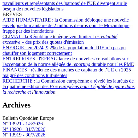
travailleurs et représentants des 'patrons' de l'UE divergent sur le
besoin de nouvelles législations
BRÈVES
AIDE HUMANITAIRE :
la Commission débloque une nouvelle
enveloppe humanitaire de 2 millions d'euros pour le Mozambique,
frappé par des inondations
CLIMAT :
la République tchèque veut limiter la «
volatilité
excessive
» des prix des quotas d'émission
ÉNERGIE :
en 2024, 9,2% de la population de l'UE n’a pas pu
chauffer son logement correctement
ENTREPRISES :
l'EFRAG lance de nouvelles consultations sur
l'acceptation de la norme allégée de
reporting
durable pour les PME
FINANCES :
résilience des marchés de capitaux de l’UE en 2025
malgré des conditions turbulentes
RECHERCHE :
la Commission européenne a révélé les lauréats de
la quatrième édition des
Prix européens pour l’égalité de genre
dans
la recherche et l’innovation
Archives
Bulletin Quotidien Europe
N° 13921 -
1/8/2026
N° 13920 -
31/7/2026
N° 13919 -
30/7/2026