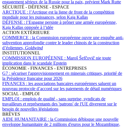
engagement sérieux de la Russie pour la paix, prévient Mark Rutte
SÉCURITÉ - DÉFENSE - ESPACE
ARCTIQUE :
l’Arctique est la ligne de front de la compétition
mondiale pour les puissances, selon Kaja Kallas
DÉFENSE :
l’Espagne persiste à prôner une armée européenne,
Kaja Kallas opposée à l’idée
ACTION EXTÉRIEURE
COMMERCE :
la Commission européenne ouvre une enquête anti-
subvention approfondie contre le leader chinois de la construction
d’éoliennes,
Goldwind
INSTITUTIONNEL
COMMISSION EUROPÉENNE :
Maroš Šefčovič nie toute
implication dans le scandale Epstein
ÉCONOMIE - FINANCES - ENTREPRISES
G7 :
sécuriser l'approvisionnement en minerais critiques, priorité de
la Présidence française pour 2026
FINANCES :
les associations bancaires européennes saluent un
nouveau protocole d’accord sur les paiements de détail numériques
SOCIAL - EMPLOI
EMPLOI :
emplois de qualité - sans surprise, syndicats de
travailleurs et représentants des 'patrons' de l'UE divergent sur le
besoin de nouvelles législations
BRÈVES
AIDE HUMANITAIRE :
la Commission débloque une nouvelle
enveloppe humanitaire de 2 millions d'euros pour le Mozambique,