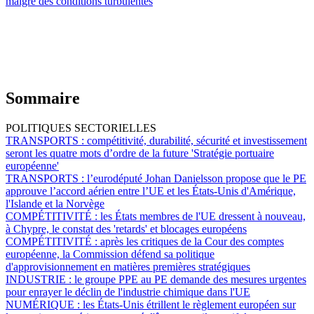
malgré des conditions turbulentes
Sommaire
POLITIQUES SECTORIELLES
TRANSPORTS :
compétitivité, durabilité, sécurité et investissement
seront les quatre mots d’ordre de la future 'Stratégie portuaire
européenne'
TRANSPORTS :
l’eurodéputé Johan Danielsson propose que le PE
approuve l’accord aérien entre l’UE et les États-Unis d'Amérique,
l'Islande et la Norvège
COMPÉTITIVITÉ :
les États membres de l'UE dressent à nouveau,
à Chypre, le constat des 'retards' et blocages européens
COMPÉTITIVITÉ :
après les critiques de la Cour des comptes
européenne, la Commission défend sa politique
d'approvisionnement en matières premières stratégiques
INDUSTRIE :
le groupe PPE au PE demande des mesures urgentes
pour enrayer le déclin de l'industrie chimique dans l'UE
NUMÉRIQUE :
les États-Unis étrillent le règlement européen sur