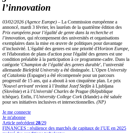
l’innovation
03/02/2026 (Agence Europe)
–
La Commission européenne a
annoncé, mardi 3 février, les lauréats de la quatrième édition des
Prix européens pour l’égalité de genre dans la recherche et
l’innovation
, qui récompensent des universités et organisations
exemplaires dans la mise en œuvre de politiques pour davantage
d’inclusivité. L'égalité des genres est une priorité d'
Horizon Europe,
et l'élaboration de plans d'action pour l'égalité des genres est une
condition préalable à la participation à ce programme-cadre. Dans la
catégorie '
Champion de l’égalité des genres durable
', l’université
allemande
Bielefeld University
a été distinguée. L’
Open University
of Catalonia
(Espagne) a été récompensée pour un parcours
progressif de 15 ans, qui a abouti à son cinquième plan. Le prix
'
Nouvel arrivant
' revient à l’
Institut Jozef Stefán
à Ljubljana
(Slovénie) et à l’
Université Charles
de Prague (République
tchèque). Enfin, l’
University College Cork
(Irlande) a été saluée
pour ses initiatives inclusives et intersectionnelles.
(NP)
Je me connecte
Je m'abonne
Article précédent
28
/29
FINANCES :
résilience des marchés de capitaux de l’UE en 2025