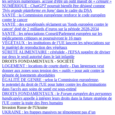
les services numériques, accusé d'être un outil massif de «
censure
»
NUMÉRIQUE :
ChatGPT
pourrait bientôt être désigné comme
'Très grande plateforme en ligne'
dans le cadre du DSA
SANTÉ :
la Commission européenne renforce le code européen
contre le cancer
SANTÉ :
des eurodéputés réclament un 'fonds européen contre le
cancer' doté de 2 milliards d’euros sur la période 2028-2034
SANTÉ :
les négociations Conseil/Parlement européen sur les
médicaments critiques se poursuivront le 16 mars
VÉGÉTAUX :
les institutions de l’UE lancent les négociations sur
le matériel de reproduction des végétaux
SÛRETÉ ALIMENTAIRE :
céréulide - l'EFSA suggère de diviser
par deux le seuil autorisé dans le lait infantile
DROITS FONDAMENTAUX - SOCIÉTÉ
LOGEMENT :
locations de courte durée - Dan Jørgensen veut
donner aux zones sous tension des «
outils
» pour agir contre la
pénurie de logements abordables
ÉGALITÉ DE GENRE :
selon la Commission européenne,
le potentiel du droit de l'UE pour lutter contre les discriminations
dans l'accès aux soins de santé est sous-estimé
DROITS FONDAMENTAUX :
le
Forum européen des personnes
handicapées
appelle à intégrer leurs droits dans la future stratégie de
l'UE contre la traite des êtres humains
Invasion Russe de l'Ukraine
UKRAINE :
les frappes massives ne témoignent pas d’un