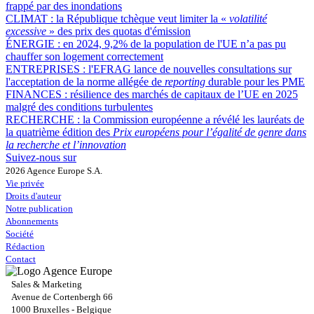
frappé par des inondations
CLIMAT :
la République tchèque veut limiter la «
volatilité
excessive
» des prix des quotas d'émission
ÉNERGIE :
en 2024, 9,2% de la population de l'UE n’a pas pu
chauffer son logement correctement
ENTREPRISES :
l'EFRAG lance de nouvelles consultations sur
l'acceptation de la norme allégée de
reporting
durable pour les PME
FINANCES :
résilience des marchés de capitaux de l’UE en 2025
malgré des conditions turbulentes
RECHERCHE :
la Commission européenne a révélé les lauréats de
la quatrième édition des
Prix européens pour l’égalité de genre
dans
la recherche et l’innovation
Suivez-nous sur
2026 Agence Europe S.A.
Vie privée
Droits d'auteur
Notre publication
Abonnements
Société
Rédaction
Contact
Sales & Marketing
Avenue de Cortenbergh 66
1000 Bruxelles - Belgique