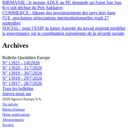
BIRMANIE :
le groupe ADLE au PE demande qu'Aung San Suu
Kyi soit déchue du Prix Sakharov
COMMERCE :
filtrage des investissements des pays tiers dans
l'UE, prochaines négociations interinstitutionnelles jeudi 27
septembre
SOCIAL :
pour l’ESIP, la future Autorité du travail pourrait modifier
la gouvernance sur la coordination européenne de la sécurité sociale
Archives
Bulletin Quotidien Europe
N° 13921 -
1/8/2026
N° 13920 -
31/7/2026
N° 13919 -
30/7/2026
N° 13918 -
29/7/2026
N° 13917 -
28/7/2026
Tous les bulletins
Suivez-nous sur
2026 Agence Europe S.A.
Vie privée
Droits d'auteur
Notre publication
Abonnements
Société