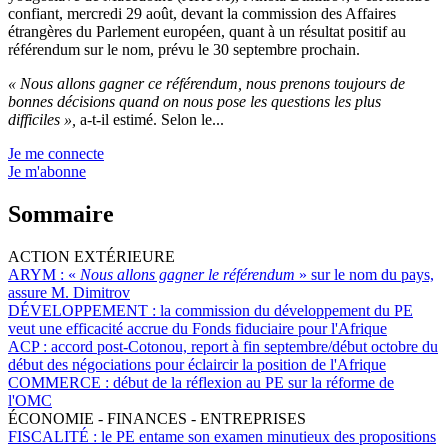
confiant, mercredi 29 août, devant la commission des Affaires
étrangères du Parlement européen, quant à un résultat positif au
référendum sur le nom, prévu le 30 septembre prochain.
« Nous allons gagner ce référendum, nous prenons toujours de
bonnes décisions quand on nous pose les questions les plus
difficiles »,
a-t-il estimé. Selon le...
Je me connecte
Je m'abonne
Sommaire
ACTION EXTÉRIEURE
ARYM :
«
Nous allons gagner le référendum
» sur le nom du pays,
assure M. Dimitrov
DÉVELOPPEMENT :
la commission du développement du PE
veut une efficacité accrue du Fonds fiduciaire pour l'Afrique
ACP :
accord post-Cotonou, report à fin septembre/début octobre du
début des négociations pour éclaircir la position de l'Afrique
COMMERCE :
début de la réflexion au PE sur la réforme de
l'OMC
ÉCONOMIE - FINANCES - ENTREPRISES
FISCALITÉ :
le PE entame son examen minutieux des propositions