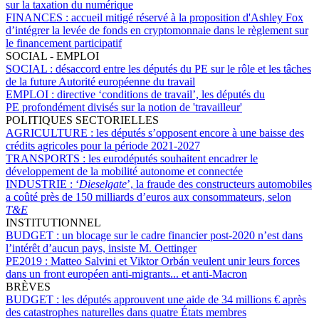
sur la taxation du numérique
FINANCES :
accueil mitigé réservé à la proposition d'Ashley Fox
d’intégrer la levée de fonds en cryptomonnaie dans le règlement sur
le financement participatif
SOCIAL - EMPLOI
SOCIAL :
désaccord entre les députés du PE sur le rôle et les tâches
de la future Autorité européenne du travail
EMPLOI :
directive ‘conditions de travail’, les députés du
PE profondément divisés sur la notion de 'travailleur'
POLITIQUES SECTORIELLES
AGRICULTURE :
les députés s’opposent encore à une baisse des
crédits agricoles pour la période 2021-2027
TRANSPORTS :
les eurodéputés souhaitent encadrer le
développement de la mobilité autonome et connectée
INDUSTRIE :
‘
Dieselgate
’, la fraude des constructeurs automobiles
a coûté près de 150 milliards d’euros aux consommateurs, selon
T&E
INSTITUTIONNEL
BUDGET :
un blocage sur le cadre financier post-2020 n’est dans
l’intérêt d’aucun pays, insiste M. Oettinger
PE2019 :
Matteo Salvini et Viktor Orbán veulent unir leurs forces
dans un front européen anti-migrants... et anti-Macron
BRÈVES
BUDGET :
les députés approuvent une aide de 34 millions € après
des catastrophes naturelles dans quatre États membres