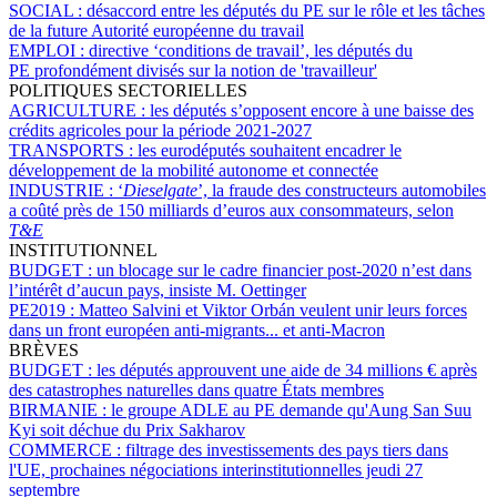
SOCIAL :
désaccord entre les députés du PE sur le rôle et les tâches
de la future Autorité européenne du travail
EMPLOI :
directive ‘conditions de travail’, les députés du
PE profondément divisés sur la notion de 'travailleur'
POLITIQUES SECTORIELLES
AGRICULTURE :
les députés s’opposent encore à une baisse des
crédits agricoles pour la période 2021-2027
TRANSPORTS :
les eurodéputés souhaitent encadrer le
développement de la mobilité autonome et connectée
INDUSTRIE :
‘
Dieselgate
’, la fraude des constructeurs automobiles
a coûté près de 150 milliards d’euros aux consommateurs, selon
T&E
INSTITUTIONNEL
BUDGET :
un blocage sur le cadre financier post-2020 n’est dans
l’intérêt d’aucun pays, insiste M. Oettinger
PE2019 :
Matteo Salvini et Viktor Orbán veulent unir leurs forces
dans un front européen anti-migrants... et anti-Macron
BRÈVES
BUDGET :
les députés approuvent une aide de 34 millions € après
des catastrophes naturelles dans quatre États membres
BIRMANIE :
le groupe ADLE au PE demande qu'Aung San Suu
Kyi soit déchue du Prix Sakharov
COMMERCE :
filtrage des investissements des pays tiers dans
l'UE, prochaines négociations interinstitutionnelles jeudi 27
septembre