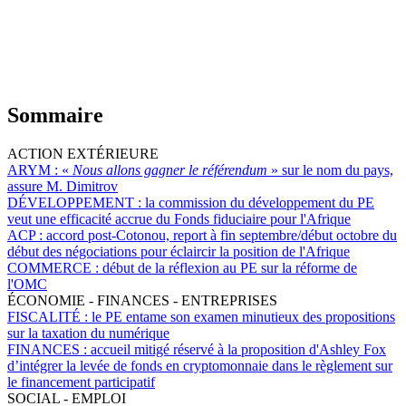
Sommaire
ACTION EXTÉRIEURE
ARYM :
«
Nous allons gagner le référendum
» sur le nom du pays,
assure M. Dimitrov
DÉVELOPPEMENT :
la commission du développement du PE
veut une efficacité accrue du Fonds fiduciaire pour l'Afrique
ACP :
accord post-Cotonou, report à fin septembre/début octobre du
début des négociations pour éclaircir la position de l'Afrique
COMMERCE :
début de la réflexion au PE sur la réforme de
l'OMC
ÉCONOMIE - FINANCES - ENTREPRISES
FISCALITÉ :
le PE entame son examen minutieux des propositions
sur la taxation du numérique
FINANCES :
accueil mitigé réservé à la proposition d'Ashley Fox
d’intégrer la levée de fonds en cryptomonnaie dans le règlement sur
le financement participatif
SOCIAL - EMPLOI