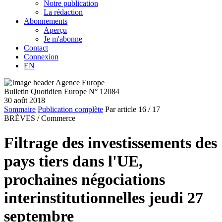
Notre publication
La rédaction
Abonnements
Aperçu
Je m'abonne
Contact
Connexion
EN
Bulletin Quotidien Europe N° 12084
30 août 2018
Sommaire
Publication complète
Par article
16
/ 17
BRÈVES /
Commerce
Filtrage des investissements des
pays tiers dans l'UE,
prochaines négociations
interinstitutionnelles jeudi 27
septembre