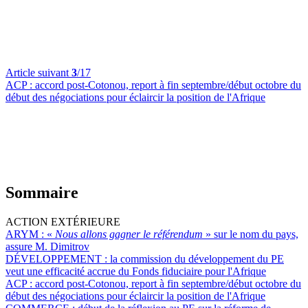
Article suivant
3
/17
ACP :
accord post-Cotonou, report à fin septembre/début octobre du
début des négociations pour éclaircir la position de l'Afrique
Sommaire
ACTION EXTÉRIEURE
ARYM :
«
Nous allons gagner le référendum
» sur le nom du pays,
assure M. Dimitrov
DÉVELOPPEMENT :
la commission du développement du PE
veut une efficacité accrue du Fonds fiduciaire pour l'Afrique
ACP :
accord post-Cotonou, report à fin septembre/début octobre du
début des négociations pour éclaircir la position de l'Afrique