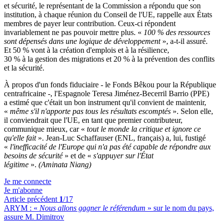
et sécurité, le représentant de la Commission a répondu que son
institution, à chaque réunion du Conseil de l'UE, rappelle aux États
membres de payer leur contribution. Ceux-ci répondent
invariablement ne pas pouvoir mettre plus. «
100 % des ressources
sont dépensés dans une logique de développement
», a-t-il assuré.
Et 50 % vont à la création d'emplois et à la résilience,
30 % à la gestion des migrations et 20 % à la prévention des conflits
et la sécurité.
À propos d'un fonds fiduciaire - le Fonds
Bêkou
pour la République
centrafricaine -, l'Espagnole Teresa Jiménez-Becerril Barrio (PPE)
a estimé que c'était un bon instrument qu'il convient de maintenir,
«
même s'il n'apporte pas tous les résultats escomptés
». Selon elle,
il conviendrait que l'UE, en tant que premier contributeur,
communique mieux, car «
tout le monde la critique et ignore ce
qu'elle fait
». Jean-Luc Schaffauser (ENL, français) a, lui, fustigé
«
l'inefficacité de l'Europe qui n'a pas été capable de répondre aux
besoins de sécurité
» et de «
s'appuyer sur l'État
légitime
».
(Aminata Niang)
Je me connecte
Je m'abonne
Article précédent
1
/17
ARYM :
«
Nous allons gagner le référendum
» sur le nom du pays,
assure M. Dimitrov