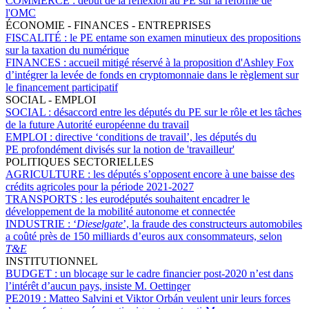
COMMERCE :
début de la réflexion au PE sur la réforme de
l'OMC
ÉCONOMIE - FINANCES - ENTREPRISES
FISCALITÉ :
le PE entame son examen minutieux des propositions
sur la taxation du numérique
FINANCES :
accueil mitigé réservé à la proposition d'Ashley Fox
d’intégrer la levée de fonds en cryptomonnaie dans le règlement sur
le financement participatif
SOCIAL - EMPLOI
SOCIAL :
désaccord entre les députés du PE sur le rôle et les tâches
de la future Autorité européenne du travail
EMPLOI :
directive ‘conditions de travail’, les députés du
PE profondément divisés sur la notion de 'travailleur'
POLITIQUES SECTORIELLES
AGRICULTURE :
les députés s’opposent encore à une baisse des
crédits agricoles pour la période 2021-2027
TRANSPORTS :
les eurodéputés souhaitent encadrer le
développement de la mobilité autonome et connectée
INDUSTRIE :
‘
Dieselgate
’, la fraude des constructeurs automobiles
a coûté près de 150 milliards d’euros aux consommateurs, selon
T&E
INSTITUTIONNEL
BUDGET :
un blocage sur le cadre financier post-2020 n’est dans
l’intérêt d’aucun pays, insiste M. Oettinger
PE2019 :
Matteo Salvini et Viktor Orbán veulent unir leurs forces