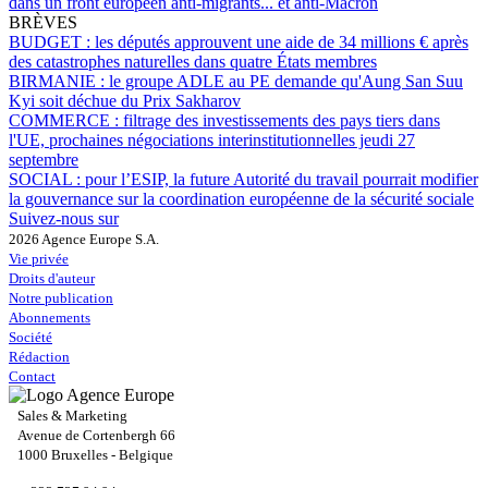
dans un front européen anti-migrants... et anti-Macron
BRÈVES
BUDGET :
les députés approuvent une aide de 34 millions € après
des catastrophes naturelles dans quatre États membres
BIRMANIE :
le groupe ADLE au PE demande qu'Aung San Suu
Kyi soit déchue du Prix Sakharov
COMMERCE :
filtrage des investissements des pays tiers dans
l'UE, prochaines négociations interinstitutionnelles jeudi 27
septembre
SOCIAL :
pour l’ESIP, la future Autorité du travail pourrait modifier
la gouvernance sur la coordination européenne de la sécurité sociale
Suivez-nous sur
2026 Agence Europe S.A.
Vie privée
Droits d'auteur
Notre publication
Abonnements
Société
Rédaction
Contact
Sales & Marketing
Avenue de Cortenbergh 66
1000 Bruxelles - Belgique