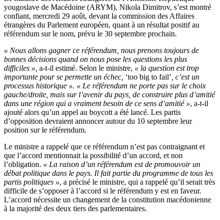
yougoslave de Macédoine (ARYM), Nikola Dimitrov, s’est montré
confiant, mercredi 29 août, devant la commission des Affaires
étrangères du Parlement européen, quant à un résultat positif au
référendum sur le nom, prévu le 30 septembre prochain.
« Nous allons gagner ce référendum, nous prenons toujours de
bonnes décisions quand on nous pose les questions les plus
difficiles »,
a-t-il estimé. Selon le ministre,
« la question est trop
importante pour se permette un échec,
‘too big to fail’
, c’est un
processus historique ». « Le référendum ne porte pas sur le choix
gauche/droite, mais sur l’avenir du pays, de construire plus d’amitié
dans une région qui a vraiment besoin de ce sens d’amitié »
, a-t-il
ajouté alors qu’un appel au boycott a été lancé. Les partis
d’opposition devraient annoncer autour du 10 septembre leur
position sur le référendum.
Le ministre a rappelé que ce référendum n’est pas contraignant et
que l’accord mentionnait la possibilité d’un accord, et non
l’obligation.
« La raison d’un référendum est de promouvoir un
débat politique dans le pays. Il fait partie du programme de tous les
partis politiques »
, a précisé le ministre, qui a rappelé qu’il serait très
difficile de s’opposer à l’accord si le référendum y est en faveur.
L’accord nécessite un changement de la constitution macédonienne
à la majorité des deux tiers des parlementaires.