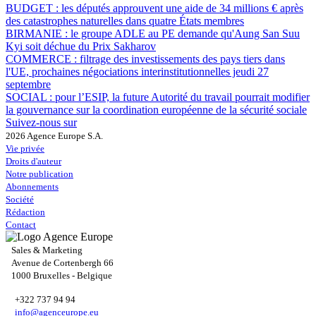
BUDGET :
les députés approuvent une aide de 34 millions € après
des catastrophes naturelles dans quatre États membres
BIRMANIE :
le groupe ADLE au PE demande qu'Aung San Suu
Kyi soit déchue du Prix Sakharov
COMMERCE :
filtrage des investissements des pays tiers dans
l'UE, prochaines négociations interinstitutionnelles jeudi 27
septembre
SOCIAL :
pour l’ESIP, la future Autorité du travail pourrait modifier
la gouvernance sur la coordination européenne de la sécurité sociale
Suivez-nous sur
2026 Agence Europe S.A.
Vie privée
Droits d'auteur
Notre publication
Abonnements
Société
Rédaction
Contact
Sales & Marketing
Avenue de Cortenbergh 66
1000 Bruxelles - Belgique
+322 737 94 94
info@agenceurope.eu