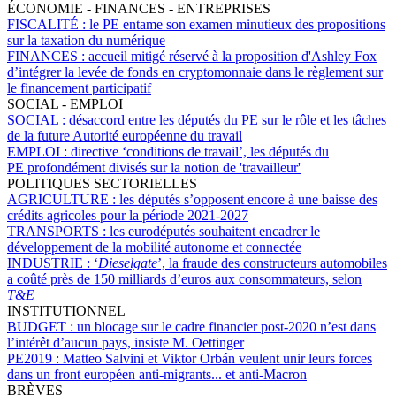
ÉCONOMIE - FINANCES - ENTREPRISES
FISCALITÉ :
le PE entame son examen minutieux des propositions
sur la taxation du numérique
FINANCES :
accueil mitigé réservé à la proposition d'Ashley Fox
d’intégrer la levée de fonds en cryptomonnaie dans le règlement sur
le financement participatif
SOCIAL - EMPLOI
SOCIAL :
désaccord entre les députés du PE sur le rôle et les tâches
de la future Autorité européenne du travail
EMPLOI :
directive ‘conditions de travail’, les députés du
PE profondément divisés sur la notion de 'travailleur'
POLITIQUES SECTORIELLES
AGRICULTURE :
les députés s’opposent encore à une baisse des
crédits agricoles pour la période 2021-2027
TRANSPORTS :
les eurodéputés souhaitent encadrer le
développement de la mobilité autonome et connectée
INDUSTRIE :
‘
Dieselgate
’, la fraude des constructeurs automobiles
a coûté près de 150 milliards d’euros aux consommateurs, selon
T&E
INSTITUTIONNEL
BUDGET :
un blocage sur le cadre financier post-2020 n’est dans
l’intérêt d’aucun pays, insiste M. Oettinger
PE2019 :
Matteo Salvini et Viktor Orbán veulent unir leurs forces
dans un front européen anti-migrants... et anti-Macron
BRÈVES