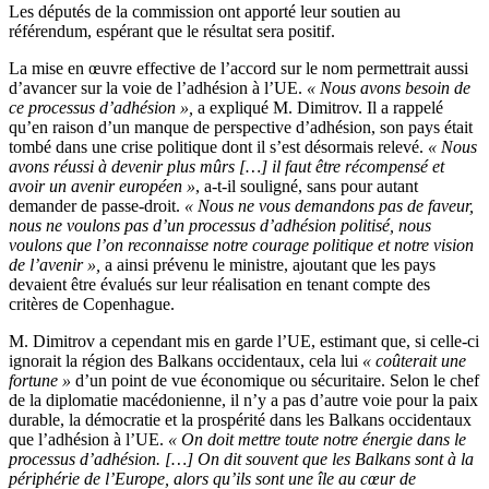
Les députés de la commission ont apporté leur soutien au
référendum, espérant que le résultat sera positif.
La mise en œuvre effective de l’accord sur le nom permettrait aussi
d’avancer sur la voie de l’adhésion à l’UE.
« Nous avons besoin de
ce processus d’adhésion »,
a expliqué M. Dimitrov. Il a rappelé
qu’en raison d’un manque de perspective d’adhésion, son pays était
tombé dans une crise politique dont il s’est désormais relevé.
« Nous
avons réussi à devenir plus mûrs […] il faut être récompensé et
avoir un avenir européen »
, a-t-il souligné, sans pour autant
demander de passe-droit.
« Nous ne vous demandons pas de faveur,
nous ne voulons pas d’un processus d’adhésion politisé, nous
voulons que l’on reconnaisse notre courage politique et notre vision
de l’avenir »,
a ainsi prévenu le ministre, ajoutant que les pays
devaient être évalués sur leur réalisation en tenant compte des
critères de Copenhague.
M. Dimitrov a cependant mis en garde l’UE, estimant que, si celle-ci
ignorait la région des Balkans occidentaux, cela lui
« coûterait une
fortune »
d’un point de vue économique ou sécuritaire. Selon le chef
de la diplomatie macédonienne, il n’y a pas d’autre voie pour la paix
durable, la démocratie et la prospérité dans les Balkans occidentaux
que l’adhésion à l’UE.
« On doit mettre toute notre énergie dans le
processus d’adhésion. […] On dit souvent que les Balkans sont à la
périphérie de l’Europe, alors qu’ils sont une île au cœur de