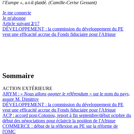
l’Europe »
, a-t-il plaidé.
(Camille-Cerise Gessant)
Je me connecte
Je m'abonne
Article suivant
2
/17
DÉVELOPPEMENT :
la commission du développement du PE
veut une efficacité accrue du Fonds fiduciaire pour l'Afrique
Sommaire
ACTION EXTÉRIEURE
ARYM :
«
Nous allons gagner le référendum
» sur le nom du pays,
assure M. Dimitrov
DÉVELOPPEMENT :
la commission du développement du PE
veut une efficacité accrue du Fonds fiduciaire pour l'Afrique
ACP :
accord post-Cotonou, report à fin septembre/début octobre du
début des négociations pour éclaircir la position de l'Afrique
COMMERCE :
début de la réflexion au PE sur la réforme de
l'OMC